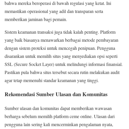
bahwa mereka beroperasi di bawah regulasi yang ketat. Ini
memastikan operasional yang adil dan transparan serta
memberikan jaminan bagi pemain.
Sistem keamanan transaksi juga tidak kalah penting. Platform
yang baik biasanya menawarkan berbagai metode pembayaran
dengan sistem proteksi untuk mencegah penipuan. Pengguna
disarankan untuk memilih situs yang menyediakan opsi seperti
SSL (Secure Socket Layer) untuk melindungi informasi finansial.
Pastikan pula bahwa situs tersebut secara rutin melakukan audit
agar tetap memenuhi standar keamanan yang tinggi.
Rekomendasi Sumber Ulasan dan Komunitas
Sumber ulasan dan komunitas dapat memberikan wawasan
berharga sebelum memilih platform ceme online. Ulasan dari
pengguna lain sering kali mencerminkan pengalaman nyata,