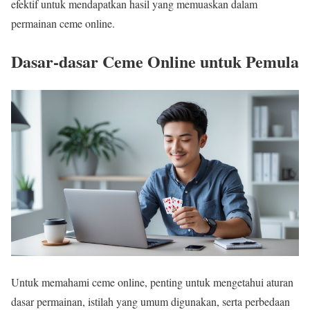
efektif untuk mendapatkan hasil yang memuaskan dalam
permainan ceme online.
Dasar-dasar Ceme Online untuk Pemula
Untuk memahami ceme online, penting untuk mengetahui aturan
dasar permainan, istilah yang umum digunakan, serta perbedaan