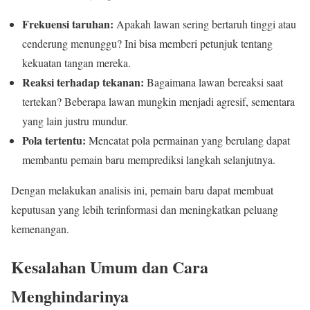
Frekuensi taruhan:
Apakah lawan sering bertaruh tinggi atau
cenderung menunggu? Ini bisa memberi petunjuk tentang
kekuatan tangan mereka.
Reaksi terhadap tekanan:
Bagaimana lawan bereaksi saat
tertekan? Beberapa lawan mungkin menjadi agresif, sementara
yang lain justru mundur.
Pola tertentu:
Mencatat pola permainan yang berulang dapat
membantu pemain baru memprediksi langkah selanjutnya.
Dengan melakukan analisis ini, pemain baru dapat membuat
keputusan yang lebih terinformasi dan meningkatkan peluang
kemenangan.
Kesalahan Umum dan Cara
Menghindarinya