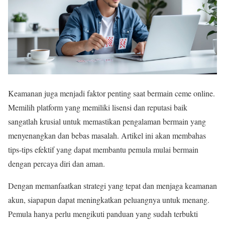
Keamanan juga menjadi faktor penting saat bermain ceme online.
Memilih platform yang memiliki lisensi dan reputasi baik
sangatlah krusial untuk memastikan pengalaman bermain yang
menyenangkan dan bebas masalah. Artikel ini akan membahas
tips-tips efektif yang dapat membantu pemula mulai bermain
dengan percaya diri dan aman.
Dengan memanfaatkan strategi yang tepat dan menjaga keamanan
akun, siapapun dapat meningkatkan peluangnya untuk menang.
Pemula hanya perlu mengikuti panduan yang sudah terbukti