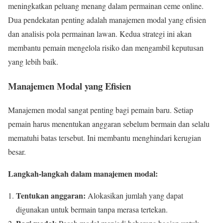
meningkatkan peluang menang dalam permainan ceme online.
Dua pendekatan penting adalah manajemen modal yang efisien
dan analisis pola permainan lawan. Kedua strategi ini akan
membantu pemain mengelola risiko dan mengambil keputusan
yang lebih baik.
Manajemen Modal yang Efisien
Manajemen modal sangat penting bagi pemain baru. Setiap
pemain harus menentukan anggaran sebelum bermain dan selalu
mematuhi batas tersebut. Ini membantu menghindari kerugian
besar.
Langkah-langkah dalam manajemen modal:
Tentukan anggaran:
Alokasikan jumlah yang dapat
digunakan untuk bermain tanpa merasa tertekan.