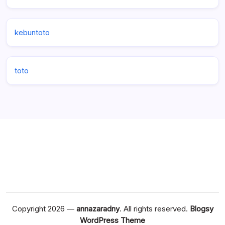
kebuntoto
toto
Copyright 2026 —
annazaradny
. All rights reserved.
Blogsy
WordPress Theme