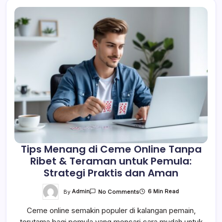
Tips Menang di Ceme Online Tanpa
Ribet & Teraman untuk Pemula:
Strategi Praktis dan Aman
On
By
Admin
6 Min Read
No Comments
Tips
Menang
Ceme online semakin populer di kalangan pemain,
Di
Ceme
terutama bagi pemula yang mencari cara mudah untuk