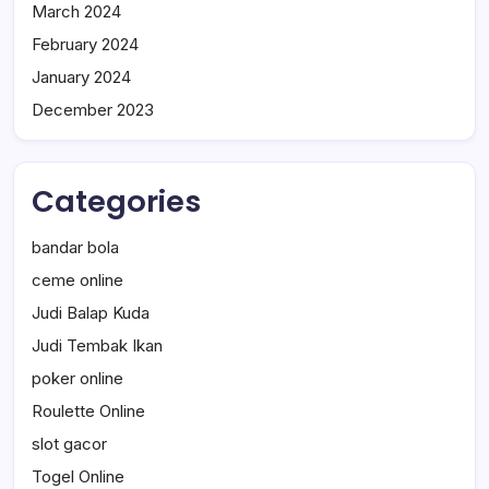
March 2024
February 2024
January 2024
December 2023
Categories
bandar bola
ceme online
Judi Balap Kuda
Judi Tembak Ikan
poker online
Roulette Online
slot gacor
Togel Online