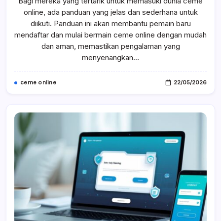
Bagi mereka yang tertarik untuk memasuki dunia ceme
Dan
Bermain
online, ada panduan yang jelas dan sederhana untuk
Ceme
Online
diikuti. Panduan ini akan membantu pemain baru
Tanpa
Ribet
mendaftar dan mulai bermain ceme online dengan mudah
&
dan aman, memastikan pengalaman yang
Teraman
Untuk
menyenangkan…
Pemula
ceme online
22/05/2026