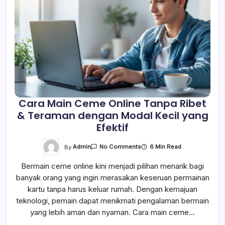
Cara Main Ceme Online Tanpa Ribet
& Teraman dengan Modal Kecil yang
Efektif
On
By
Admin
6 Min Read
No Comments
Cara
Main
Bermain ceme online kini menjadi pilihan menarik bagi
Ceme
Online
banyak orang yang ingin merasakan keseruan permainan
Tanpa
Ribet
kartu tanpa harus keluar rumah. Dengan kemajuan
&
Teraman
teknologi, pemain dapat menikmati pengalaman bermain
Dengan
yang lebih aman dan nyaman. Cara main ceme…
Modal
Kecil
Yang