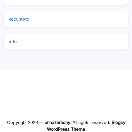
kebuntoto
toto
Copyright 2026 —
annazaradny
. All rights reserved.
Blogsy
WordPress Theme