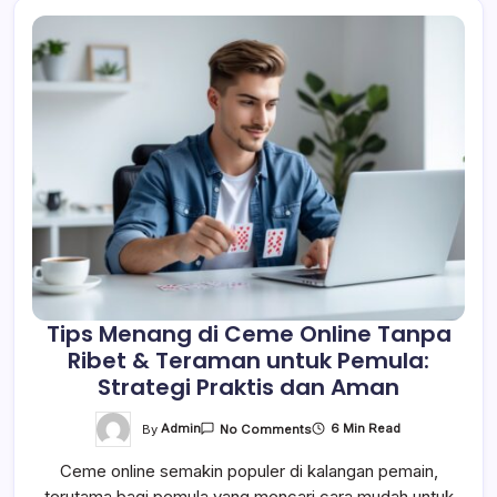
Tips Menang di Ceme Online Tanpa
Ribet & Teraman untuk Pemula:
Strategi Praktis dan Aman
On
By
Admin
6 Min Read
No Comments
Tips
Menang
Ceme online semakin populer di kalangan pemain,
Di
Ceme
terutama bagi pemula yang mencari cara mudah untuk