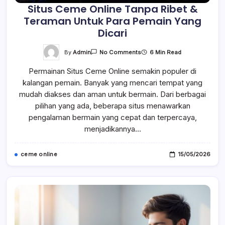
Situs Ceme Online Tanpa Ribet &
Teraman Untuk Para Pemain Yang
Dicari
On
By
Admin
6 Min Read
No Comments
Situs
Ceme
Permainan Situs Ceme Online semakin populer di
Online
Tanpa
kalangan pemain. Banyak yang mencari tempat yang
Ribet
&
mudah diakses dan aman untuk bermain. Dari berbagai
Teraman
Untuk
pilihan yang ada, beberapa situs menawarkan
Para
pengalaman bermain yang cepat dan terpercaya,
Pemain
Yang
menjadikannya…
Dicari
ceme online
15/05/2026