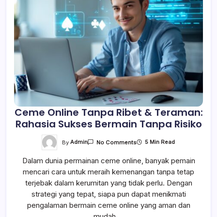
Ceme Online Tanpa Ribet & Teraman:
Rahasia Sukses Bermain Tanpa Risiko
On
By
Admin
5 Min Read
No Comments
Ceme
Online
Dalam dunia permainan ceme online, banyak pemain
Tanpa
Ribet
mencari cara untuk meraih kemenangan tanpa tetap
&
Teraman:
terjebak dalam kerumitan yang tidak perlu. Dengan
Rahasia
Sukses
strategi yang tepat, siapa pun dapat menikmati
Bermain
pengalaman bermain ceme online yang aman dan
Tanpa
Risiko
mudah,…