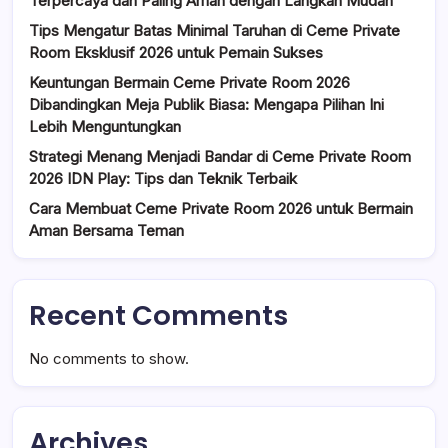
Terpercaya dan Paling Aman dengan Langkah Mudah
Tips Mengatur Batas Minimal Taruhan di Ceme Private
Room Eksklusif 2026 untuk Pemain Sukses
Keuntungan Bermain Ceme Private Room 2026
Dibandingkan Meja Publik Biasa: Mengapa Pilihan Ini
Lebih Menguntungkan
Strategi Menang Menjadi Bandar di Ceme Private Room
2026 IDN Play: Tips dan Teknik Terbaik
Cara Membuat Ceme Private Room 2026 untuk Bermain
Aman Bersama Teman
Recent Comments
No comments to show.
Archives