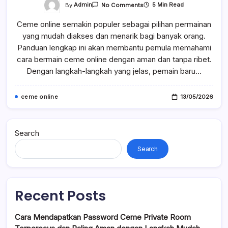
On
By
Admin
5 Min Read
No Comments
Ceme
Online
Ceme online semakin populer sebagai pilihan permainan
Tanpa
Ribet
yang mudah diakses dan menarik bagi banyak orang.
&
Teraman:
Panduan lengkap ini akan membantu pemula memahami
Strategi
Jitu
cara bermain ceme online dengan aman dan tanpa ribet.
Untuk
Dengan langkah-langkah yang jelas, pemain baru…
Pemula
Di
Tahun
2026
ceme online
13/05/2026
Search
Search
Recent Posts
Cara Mendapatkan Password Ceme Private Room