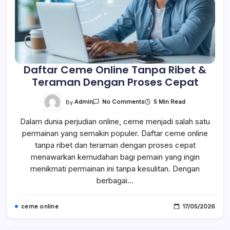
Daftar Ceme Online Tanpa Ribet &
Teraman Dengan Proses Cepat
On
By
Admin
5 Min Read
No Comments
Daftar
Ceme
Dalam dunia perjudian online, ceme menjadi salah satu
Online
Tanpa
permainan yang semakin populer. Daftar ceme online
Ribet
&
tanpa ribet dan teraman dengan proses cepat
Teraman
Dengan
menawarkan kemudahan bagi pemain yang ingin
Proses
menikmati permainan ini tanpa kesulitan. Dengan
Cepat
berbagai…
ceme online
17/05/2026