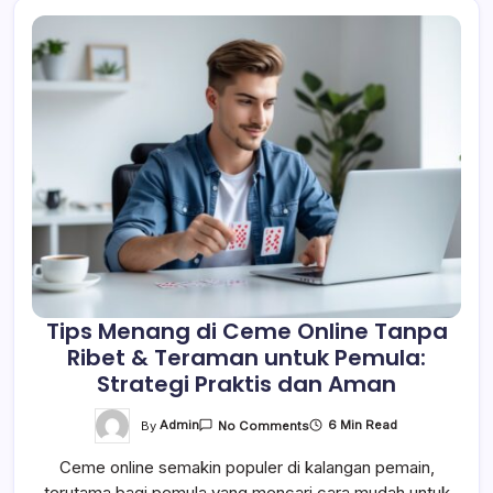
Tips Menang di Ceme Online Tanpa
Ribet & Teraman untuk Pemula:
Strategi Praktis dan Aman
On
By
Admin
6 Min Read
No Comments
Tips
Menang
Ceme online semakin populer di kalangan pemain,
Di
Ceme
terutama bagi pemula yang mencari cara mudah untuk