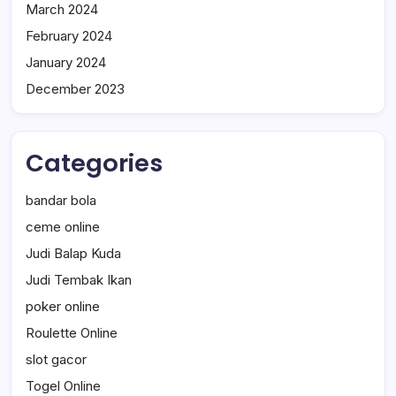
March 2024
February 2024
January 2024
December 2023
Categories
bandar bola
ceme online
Judi Balap Kuda
Judi Tembak Ikan
poker online
Roulette Online
slot gacor
Togel Online