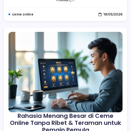
ceme online
19/05/2026
Rahasia Menang Besar di Ceme
Online Tanpa Ribet & Teraman untuk
Pemain Pemula