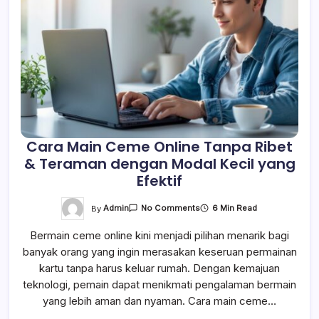
Cara Main Ceme Online Tanpa Ribet
& Teraman dengan Modal Kecil yang
Efektif
On
By
Admin
6 Min Read
No Comments
Cara
Main
Bermain ceme online kini menjadi pilihan menarik bagi
Ceme
Online
banyak orang yang ingin merasakan keseruan permainan
Tanpa
Ribet
kartu tanpa harus keluar rumah. Dengan kemajuan
&
Teraman
teknologi, pemain dapat menikmati pengalaman bermain
Dengan
yang lebih aman dan nyaman. Cara main ceme…
Modal
Kecil
Yang