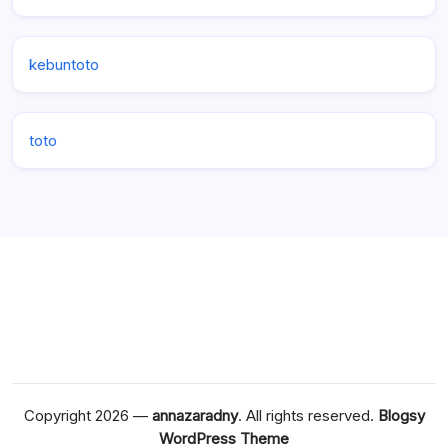
kebuntoto
toto
Copyright 2026 —
annazaradny
. All rights reserved.
Blogsy
WordPress Theme