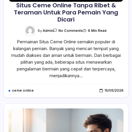
Situs Ceme Online Tanpa Ribet &
Teraman Untuk Para Pemain Yang
Dicari
On
By
Admin
6 Min Read
No Comments
Situs
Ceme
Permainan Situs Ceme Online semakin populer di
Online
Tanpa
kalangan pemain. Banyak yang mencari tempat yang
Ribet
&
mudah diakses dan aman untuk bermain. Dari berbagai
Teraman
Untuk
pilihan yang ada, beberapa situs menawarkan
Para
pengalaman bermain yang cepat dan terpercaya,
Pemain
Yang
menjadikannya…
Dicari
ceme online
15/05/2026