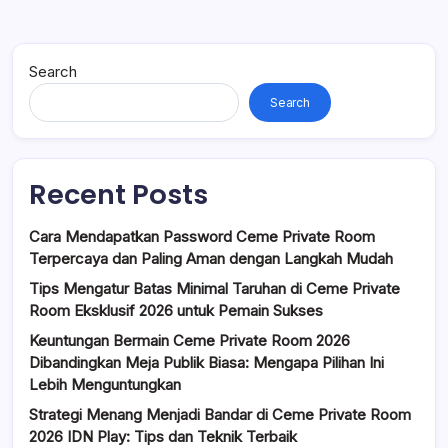
Search
Search
Recent Posts
Cara Mendapatkan Password Ceme Private Room
Terpercaya dan Paling Aman dengan Langkah Mudah
Tips Mengatur Batas Minimal Taruhan di Ceme Private
Room Eksklusif 2026 untuk Pemain Sukses
Keuntungan Bermain Ceme Private Room 2026
Dibandingkan Meja Publik Biasa: Mengapa Pilihan Ini
Lebih Menguntungkan
Strategi Menang Menjadi Bandar di Ceme Private Room
2026 IDN Play: Tips dan Teknik Terbaik