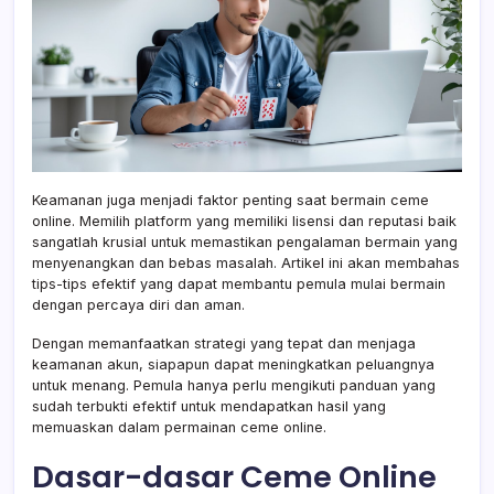
Keamanan juga menjadi faktor penting saat bermain ceme
online. Memilih platform yang memiliki lisensi dan reputasi baik
sangatlah krusial untuk memastikan pengalaman bermain yang
menyenangkan dan bebas masalah. Artikel ini akan membahas
tips-tips efektif yang dapat membantu pemula mulai bermain
dengan percaya diri dan aman.
Dengan memanfaatkan strategi yang tepat dan menjaga
keamanan akun, siapapun dapat meningkatkan peluangnya
untuk menang. Pemula hanya perlu mengikuti panduan yang
sudah terbukti efektif untuk mendapatkan hasil yang
memuaskan dalam permainan ceme online.
Dasar-dasar Ceme Online