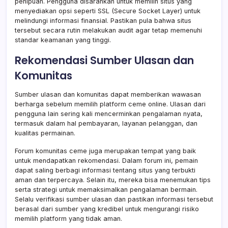
penipuan. Pengguna disarankan untuk memilih situs yang
menyediakan opsi seperti SSL (Secure Socket Layer) untuk
melindungi informasi finansial. Pastikan pula bahwa situs
tersebut secara rutin melakukan audit agar tetap memenuhi
standar keamanan yang tinggi.
Rekomendasi Sumber Ulasan dan
Komunitas
Sumber ulasan dan komunitas dapat memberikan wawasan
berharga sebelum memilih platform ceme online. Ulasan dari
pengguna lain sering kali mencerminkan pengalaman nyata,
termasuk dalam hal pembayaran, layanan pelanggan, dan
kualitas permainan.
Forum komunitas ceme juga merupakan tempat yang baik
untuk mendapatkan rekomendasi. Dalam forum ini, pemain
dapat saling berbagi informasi tentang situs yang terbukti
aman dan terpercaya. Selain itu, mereka bisa menemukan tips
serta strategi untuk memaksimalkan pengalaman bermain.
Selalu verifikasi sumber ulasan dan pastikan informasi tersebut
berasal dari sumber yang kredibel untuk mengurangi risiko
memilih platform yang tidak aman.