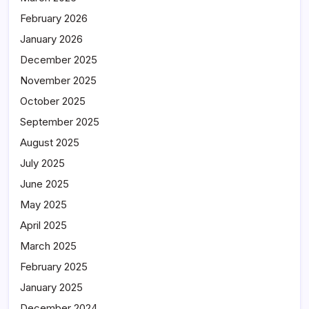
February 2026
January 2026
December 2025
November 2025
October 2025
September 2025
August 2025
July 2025
June 2025
May 2025
April 2025
March 2025
February 2025
January 2025
December 2024