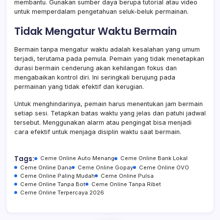
membantu. Gunakan sumber daya berupa tutorial atau video
untuk memperdalam pengetahuan seluk-beluk permainan.
Tidak Mengatur Waktu Bermain
Bermain tanpa mengatur waktu adalah kesalahan yang umum
terjadi, terutama pada pemula. Pemain yang tidak menetapkan
durasi bermain cenderung akan kehilangan fokus dan
mengabaikan kontrol diri. Ini seringkali berujung pada
permainan yang tidak efektif dan kerugian.
Untuk menghindarinya, pemain harus menentukan jam bermain
setiap sesi. Tetapkan batas waktu yang jelas dan patuhi jadwal
tersebut. Menggunakan alarm atau pengingat bisa menjadi
cara efektif untuk menjaga disiplin waktu saat bermain.
Tags:
Ceme Online Auto Menang
Ceme Online Bank Lokal
Ceme Online Dana
Ceme Online Gopay
Ceme Online OVO
Ceme Online Paling Mudah
Ceme Online Pulsa
Ceme Online Tanpa Bot
Ceme Online Tanpa Ribet
Ceme Online Terpercaya 2026