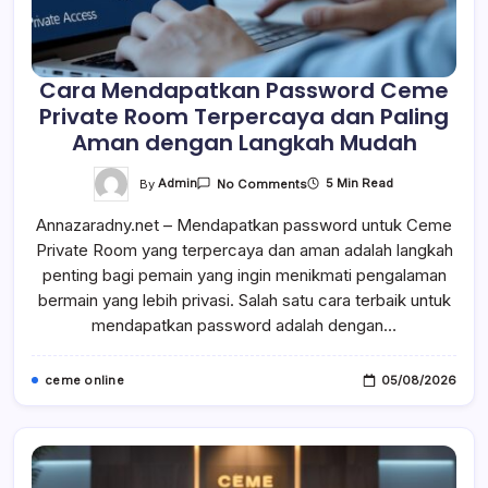
Cara Mendapatkan Password Ceme
Private Room Terpercaya dan Paling
Aman dengan Langkah Mudah
On
By
Admin
5 Min Read
No Comments
Cara
Mendapatkan
Annazaradny.net – Mendapatkan password untuk Ceme
Password
Ceme
Private Room yang terpercaya dan aman adalah langkah
Private
Room
penting bagi pemain yang ingin menikmati pengalaman
Terpercaya
Dan
bermain yang lebih privasi. Salah satu cara terbaik untuk
Paling
mendapatkan password adalah dengan…
Aman
Dengan
Langkah
Mudah
ceme online
05/08/2026