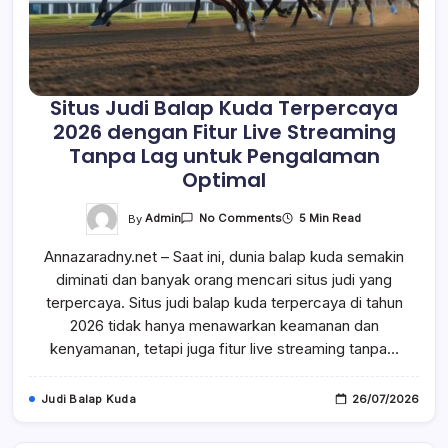
Situs Judi Balap Kuda Terpercaya
2026 dengan Fitur Live Streaming
Tanpa Lag untuk Pengalaman
Optimal
On
By
Admin
5 Min Read
No Comments
Situs
Judi
Annazaradny.net – Saat ini, dunia balap kuda semakin
Balap
Kuda
diminati dan banyak orang mencari situs judi yang
Terpercaya
2026
terpercaya. Situs judi balap kuda terpercaya di tahun
Dengan
Fitur
2026 tidak hanya menawarkan keamanan dan
Live
kenyamanan, tetapi juga fitur live streaming tanpa…
Streaming
Tanpa
Lag
Untuk
Judi Balap Kuda
26/07/2026
Pengalaman
Optimal