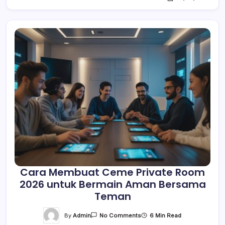
Cara Membuat Ceme Private Room
2026 untuk Bermain Aman Bersama
Teman
On
By
Admin
6 Min Read
No Comments
Cara