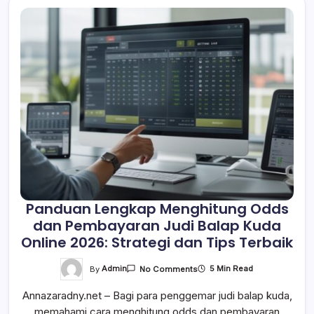
Panduan Lengkap Menghitung Odds
dan Pembayaran Judi Balap Kuda
Online 2026: Strategi dan Tips Terbaik
On
By
Admin
5 Min Read
No Comments
Panduan
Lengkap
Annazaradny.net – Bagi para penggemar judi balap kuda,
Menghitung
Odds
memahami cara menghitung odds dan pembayaran
Dan