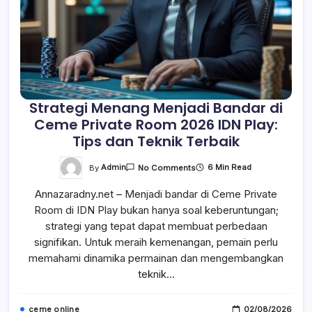
Strategi Menang Menjadi Bandar di
Ceme Private Room 2026 IDN Play:
Tips dan Teknik Terbaik
On
By
Admin
6 Min Read
No Comments
Strategi
Menang
Annazaradny.net – Menjadi bandar di Ceme Private
Menjadi
Bandar
Room di IDN Play bukan hanya soal keberuntungan;
Di
Ceme
strategi yang tepat dapat membuat perbedaan
Private
Room
signifikan. Untuk meraih kemenangan, pemain perlu
2026
memahami dinamika permainan dan mengembangkan
IDN
Play:
teknik…
Tips
Dan
Teknik
Terbaik
ceme online
02/08/2026