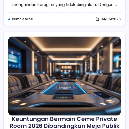
Room
menghindari kerugian yang tidak diinginkan. Dengan…
Eksklusif
2026
Untuk
Pemain
ceme online
04/08/2026
Sukses
Keuntungan Bermain Ceme Private
Room 2026 Dibandingkan Meja Publik