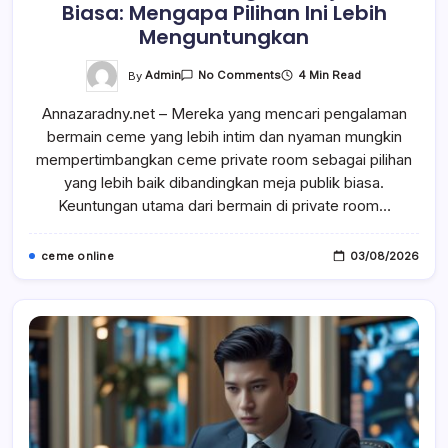
Biasa: Mengapa Pilihan Ini Lebih
Menguntungkan
On
By
Admin
4 Min Read
No Comments
Keuntungan
Bermain
Annazaradny.net – Mereka yang mencari pengalaman
Ceme
Private
bermain ceme yang lebih intim dan nyaman mungkin
Room
2026
mempertimbangkan ceme private room sebagai pilihan
Dibandingkan
Meja
yang lebih baik dibandingkan meja publik biasa.
Publik
Keuntungan utama dari bermain di private room…
Biasa:
Mengapa
Pilihan
Ini
ceme online
03/08/2026
Lebih
Menguntungkan