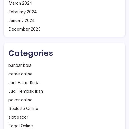
March 2024
February 2024
January 2024
December 2023
Categories
bandar bola
ceme online
Judi Balap Kuda
Judi Tembak Ikan
poker online
Roulette Online
slot gacor
Togel Online