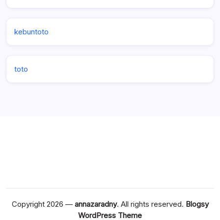
kebuntoto
toto
Copyright 2026 —
annazaradny
. All rights reserved.
Blogsy
WordPress Theme