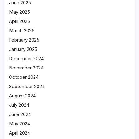
June 2025
May 2025
April 2025
March 2025
February 2025
January 2025
December 2024
November 2024
October 2024
September 2024
August 2024
July 2024
June 2024
May 2024
April 2024