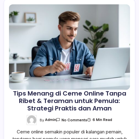
Tips Menang di Ceme Online Tanpa
Ribet & Teraman untuk Pemula:
Strategi Praktis dan Aman
On
By
Admin
6 Min Read
No Comments
Tips
Menang
Ceme online semakin populer di kalangan pemain,
Di
Ceme
terutama bagi pemula yang mencari cara mudah untuk