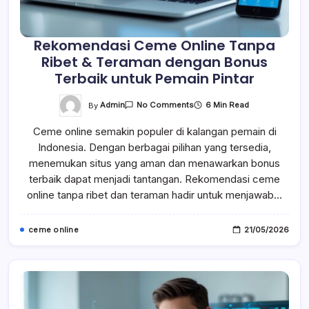
Rekomendasi Ceme Online Tanpa
Ribet & Teraman dengan Bonus
Terbaik untuk Pemain Pintar
On
By
Admin
6 Min Read
No Comments
Rekomendasi
Ceme
Ceme online semakin populer di kalangan pemain di
Online
Tanpa
Indonesia. Dengan berbagai pilihan yang tersedia,
Ribet
&
menemukan situs yang aman dan menawarkan bonus
Teraman
Dengan
terbaik dapat menjadi tantangan. Rekomendasi ceme
Bonus
online tanpa ribet dan teraman hadir untuk menjawab…
Terbaik
Untuk
Pemain
Pintar
ceme online
21/05/2026