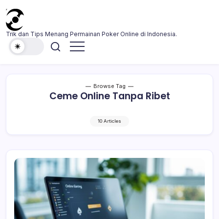
Skip
to
content
annazaradny
Trik dan Tips Menang Permainan Poker Online di Indonesia.
Browse Tag
Ceme Online Tanpa Ribet
10 Articles