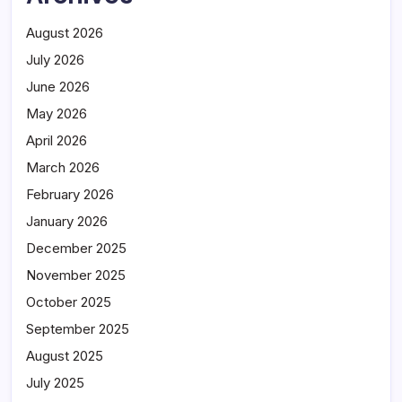
August 2026
July 2026
June 2026
May 2026
April 2026
March 2026
February 2026
January 2026
December 2025
November 2025
October 2025
September 2025
August 2025
July 2025