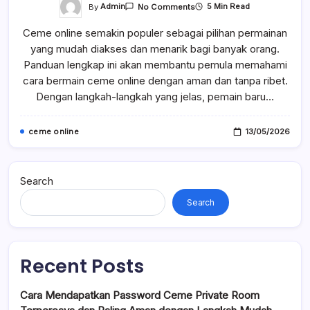
On
By
Admin
5 Min Read
No Comments
Ceme
Online
Ceme online semakin populer sebagai pilihan permainan
Tanpa
Ribet
yang mudah diakses dan menarik bagi banyak orang.
&
Teraman:
Panduan lengkap ini akan membantu pemula memahami
Strategi
Jitu
cara bermain ceme online dengan aman dan tanpa ribet.
Untuk
Dengan langkah-langkah yang jelas, pemain baru…
Pemula
Di
Tahun
2026
ceme online
13/05/2026
Search
Search
Recent Posts
Cara Mendapatkan Password Ceme Private Room