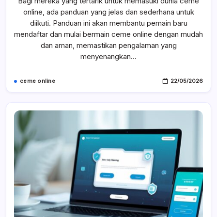
Bagi mereka yang tertarik untuk memasuki dunia ceme
Dan
Bermain
online, ada panduan yang jelas dan sederhana untuk
Ceme
Online
diikuti. Panduan ini akan membantu pemain baru
Tanpa
Ribet
mendaftar dan mulai bermain ceme online dengan mudah
&
dan aman, memastikan pengalaman yang
Teraman
Untuk
menyenangkan…
Pemula
ceme online
22/05/2026