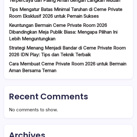
Terpercaya dan Paling Aman dengan Langkah Mudah
Tips Mengatur Batas Minimal Taruhan di Ceme Private
Room Eksklusif 2026 untuk Pemain Sukses
Keuntungan Bermain Ceme Private Room 2026
Dibandingkan Meja Publik Biasa: Mengapa Pilihan Ini
Lebih Menguntungkan
Strategi Menang Menjadi Bandar di Ceme Private Room
2026 IDN Play: Tips dan Teknik Terbaik
Cara Membuat Ceme Private Room 2026 untuk Bermain
Aman Bersama Teman
Recent Comments
No comments to show.
Archives