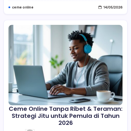
Efektif
ceme online
14/05/2026
Ceme Online Tanpa Ribet & Teraman:
Strategi Jitu untuk Pemula di Tahun
2026