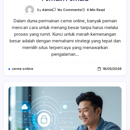
On
By
Admin
4 Min Read
No Comments
Rahasia
Menang
Dalam dunia permainan ceme online, banyak pemain
Besar
Di
mencari cara untuk menang besar tanpa harus melalui
Ceme
Online
proses yang rumit. Kunci untuk meraih kemenangan
Tanpa
Ribet
besar adalah dengan memahami strategi yang tepat dan
&
memilih situs terpercaya yang menawarkan
Teraman
Untuk
pengalaman…
Pemain
Pemula
ceme online
18/05/2026