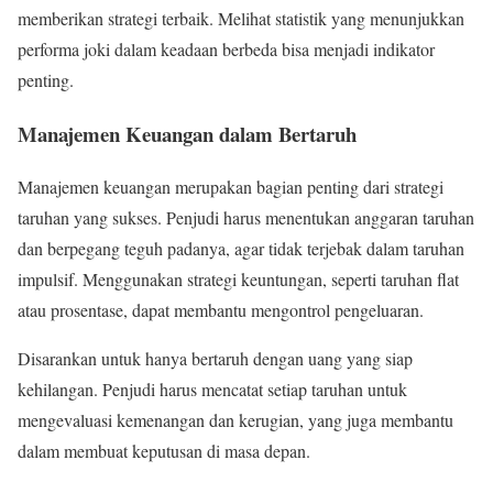
memberikan strategi terbaik. Melihat statistik yang menunjukkan
performa joki dalam keadaan berbeda bisa menjadi indikator
penting.
Manajemen Keuangan dalam Bertaruh
Manajemen keuangan merupakan bagian penting dari strategi
taruhan yang sukses. Penjudi harus menentukan anggaran taruhan
dan berpegang teguh padanya, agar tidak terjebak dalam taruhan
impulsif. Menggunakan strategi keuntungan, seperti taruhan flat
atau prosentase, dapat membantu mengontrol pengeluaran.
Disarankan untuk hanya bertaruh dengan uang yang siap
kehilangan. Penjudi harus mencatat setiap taruhan untuk
mengevaluasi kemenangan dan kerugian, yang juga membantu
dalam membuat keputusan di masa depan.