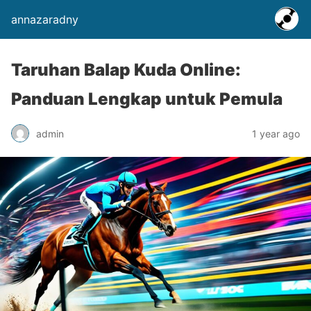
annazaradny
Taruhan Balap Kuda Online:
Panduan Lengkap untuk Pemula
admin
1 year ago