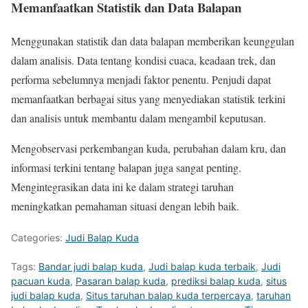
Memanfaatkan Statistik dan Data Balapan
Menggunakan statistik dan data balapan memberikan keunggulan
dalam analisis. Data tentang kondisi cuaca, keadaan trek, dan
performa sebelumnya menjadi faktor penentu. Penjudi dapat
memanfaatkan berbagai situs yang menyediakan statistik terkini
dan analisis untuk membantu dalam mengambil keputusan.
Mengobservasi perkembangan kuda, perubahan dalam kru, dan
informasi terkini tentang balapan juga sangat penting.
Mengintegrasikan data ini ke dalam strategi taruhan
meningkatkan pemahaman situasi dengan lebih baik.
Categories:
Judi Balap Kuda
Tags:
Bandar judi balap kuda
,
Judi balap kuda terbaik
,
Judi
pacuan kuda
,
Pasaran balap kuda
,
prediksi balap kuda
,
situs
judi balap kuda
,
Situs taruhan balap kuda terpercaya
,
taruhan