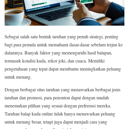
Sebagai salah satu bentuk taruhan yang penuh strategi, penting
bagi para pemula untuk memahami dasar-dasar sebelum terjun ke
dalamnya. Banyak faktor yang memengaruhi hasil balapan,
termasuk kondisi kuda, rekor joki, dan cuaca. Memiliki
pengetahuan yang tepat dapat membantu meningkatkan peluang
untuk menang.
Dengan berbagai situs taruhan yang menawarkan berbagai jenis
taruhan dan promosi, para penonton dapat dengan mudah
menemukan pilihan yang sesuai dengan preferensi mereka.
Taruhan balap kuda online tidak hanya menawarkan peluang
untuk menang besar, tetapi juga dapat menjadi cara yang