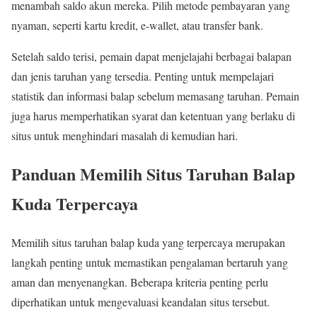
menambah saldo akun mereka. Pilih metode pembayaran yang
nyaman, seperti kartu kredit, e-wallet, atau transfer bank.
Setelah saldo terisi, pemain dapat menjelajahi berbagai balapan
dan jenis taruhan yang tersedia. Penting untuk mempelajari
statistik dan informasi balap sebelum memasang taruhan. Pemain
juga harus memperhatikan syarat dan ketentuan yang berlaku di
situs untuk menghindari masalah di kemudian hari.
Panduan Memilih Situs Taruhan Balap
Kuda Terpercaya
Memilih situs taruhan balap kuda yang terpercaya merupakan
langkah penting untuk memastikan pengalaman bertaruh yang
aman dan menyenangkan. Beberapa kriteria penting perlu
diperhatikan untuk mengevaluasi keandalan situs tersebut.