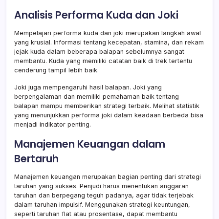
Analisis Performa Kuda dan Joki
Mempelajari performa kuda dan joki merupakan langkah awal
yang krusial. Informasi tentang kecepatan, stamina, dan rekam
jejak kuda dalam beberapa balapan sebelumnya sangat
membantu. Kuda yang memiliki catatan baik di trek tertentu
cenderung tampil lebih baik.
Joki juga mempengaruhi hasil balapan. Joki yang
berpengalaman dan memiliki pemahaman baik tentang
balapan mampu memberikan strategi terbaik. Melihat statistik
yang menunjukkan performa joki dalam keadaan berbeda bisa
menjadi indikator penting.
Manajemen Keuangan dalam
Bertaruh
Manajemen keuangan merupakan bagian penting dari strategi
taruhan yang sukses. Penjudi harus menentukan anggaran
taruhan dan berpegang teguh padanya, agar tidak terjebak
dalam taruhan impulsif. Menggunakan strategi keuntungan,
seperti taruhan flat atau prosentase, dapat membantu