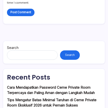
time I comment.
Search
Search
Recent Posts
Cara Mendapatkan Password Ceme Private Room
Terpercaya dan Paling Aman dengan Langkah Mudah
Tips Mengatur Batas Minimal Taruhan di Ceme Private
Room Eksklusif 2026 untuk Pemain Sukses