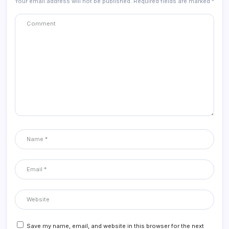
Your email address will not be published.
Required fields are marked
*
Save my name, email, and website in this browser for the next