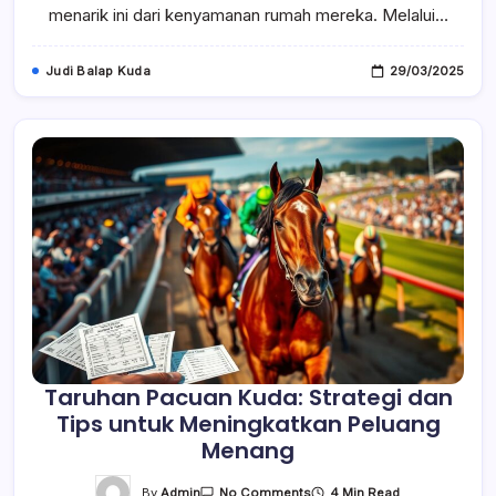
menarik ini dari kenyamanan rumah mereka. Melalui…
Judi Balap Kuda
29/03/2025
Taruhan Pacuan Kuda: Strategi dan
Tips untuk Meningkatkan Peluang
Menang
On
By
Admin
4 Min Read
No Comments