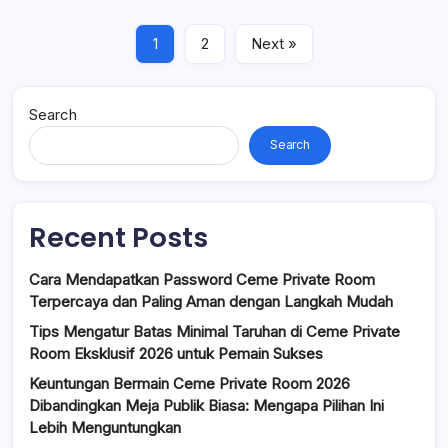
1
2
Next »
Search
Search
Recent Posts
Cara Mendapatkan Password Ceme Private Room
Terpercaya dan Paling Aman dengan Langkah Mudah
Tips Mengatur Batas Minimal Taruhan di Ceme Private
Room Eksklusif 2026 untuk Pemain Sukses
Keuntungan Bermain Ceme Private Room 2026
Dibandingkan Meja Publik Biasa: Mengapa Pilihan Ini
Lebih Menguntungkan