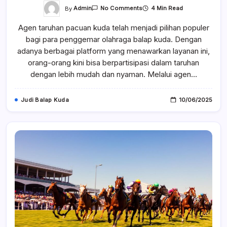
On
By
Admin
4 Min Read
No Comments
Agen
Taruhan
Agen taruhan pacuan kuda telah menjadi pilihan populer
Pacuan
Kuda:
bagi para penggemar olahraga balap kuda. Dengan
Panduan
Lengkap
adanya berbagai platform yang menawarkan layanan ini,
Untuk
Pemula
orang-orang kini bisa berpartisipasi dalam taruhan
Dan
dengan lebih mudah dan nyaman. Melalui agen…
Penggemar
Judi Balap Kuda
10/06/2025