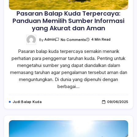
Pasaran Balap Kuda Terpercaya:
Panduan Memilih Sumber Informasi
yang Akurat dan Aman
On
By
Admin
4 Min Read
No Comments
Pasaran
Balap
Pasaran balap kuda terpercaya semakin menarik
Kuda
Terpercaya:
perhatian para penggemar taruhan kuda. Penting untuk
Panduan
Memilih
mengetahui sumber yang dapat diandalkan dalam
Sumber
Informasi
memasang taruhan agar pengalaman tersebut aman dan
Yang
menguntungkan. Di dunia yang dipenuhi dengan
Akurat
Dan
berbagai…
Aman
Judi Balap Kuda
09/06/2025