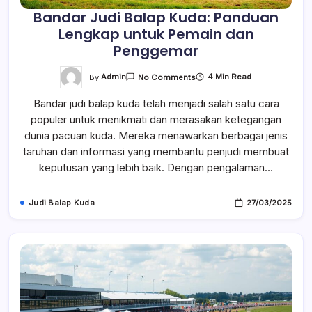
Bandar Judi Balap Kuda: Panduan
Lengkap untuk Pemain dan
Penggemar
On
By
Admin
4 Min Read
No Comments
Bandar
Judi
Bandar judi balap kuda telah menjadi salah satu cara
Balap
Kuda:
populer untuk menikmati dan merasakan ketegangan
Panduan
Lengkap
dunia pacuan kuda. Mereka menawarkan berbagai jenis
Untuk
Pemain
taruhan dan informasi yang membantu penjudi membuat
Dan
keputusan yang lebih baik. Dengan pengalaman…
Penggemar
Judi Balap Kuda
27/03/2025