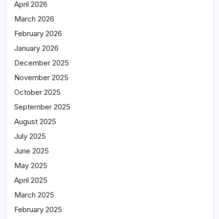
April 2026
March 2026
February 2026
January 2026
December 2025
November 2025
October 2025
September 2025
August 2025
July 2025
June 2025
May 2025
April 2025
March 2025
February 2025