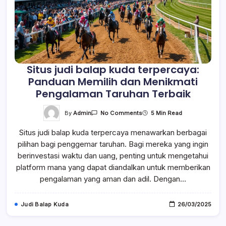
Situs judi balap kuda terpercaya:
Panduan Memilih dan Menikmati
Pengalaman Taruhan Terbaik
On
By
Admin
5 Min Read
No Comments
Situs
Judi
Situs judi balap kuda terpercaya menawarkan berbagai
Balap
Kuda
pilihan bagi penggemar taruhan. Bagi mereka yang ingin
Terpercaya:
Panduan
berinvestasi waktu dan uang, penting untuk mengetahui
Memilih
Dan
platform mana yang dapat diandalkan untuk memberikan
Menikmati
pengalaman yang aman dan adil. Dengan…
Pengalaman
Taruhan
Terbaik
Judi Balap Kuda
26/03/2025