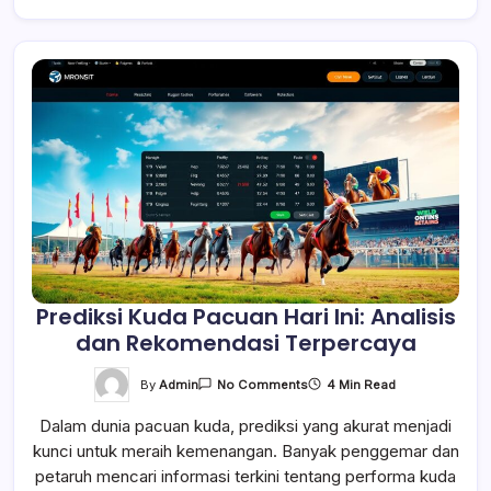
Prediksi Kuda Pacuan Hari Ini: Analisis
dan Rekomendasi Terpercaya
On
By
Admin
4 Min Read
No Comments
Prediksi
Kuda
Dalam dunia pacuan kuda, prediksi yang akurat menjadi
Pacuan
Hari
kunci untuk meraih kemenangan. Banyak penggemar dan
Ini:
Analisis
petaruh mencari informasi terkini tentang performa kuda
Dan