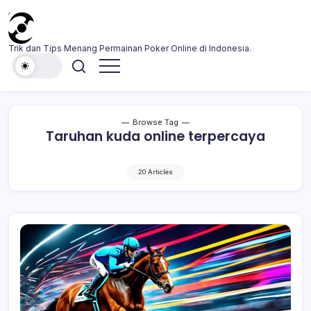
Skip
to
content
annazaradny
Trik dan Tips Menang Permainan Poker Online di Indonesia.
Browse Tag
Taruhan kuda online terpercaya
20 Articles