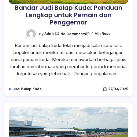
Bandar Judi Balap Kuda: Panduan
Lengkap untuk Pemain dan
Penggemar
On
By
Admin
4 Min Read
No Comments
Bandar
Judi
Bandar judi balap kuda telah menjadi salah satu cara
Balap
Kuda:
populer untuk menikmati dan merasakan ketegangan
Panduan
Lengkap
dunia pacuan kuda. Mereka menawarkan berbagai jenis
Untuk
Pemain
taruhan dan informasi yang membantu penjudi membuat
Dan
keputusan yang lebih baik. Dengan pengalaman…
Penggemar
Judi Balap Kuda
27/03/2025