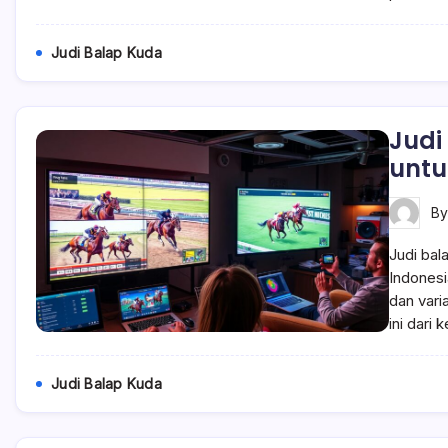
Judi Balap Kuda
Judi
untu
B
Judi bal
Indones
dan vari
ini dari
Judi Balap Kuda