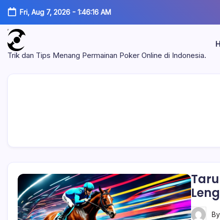
Skip
Fri, Aug 7, 2026
-
1:46:17 AM
to
content
H
annazaradny
Trik dan Tips Menang Permainan Poker Online di Indonesia.
Taru
Leng
B