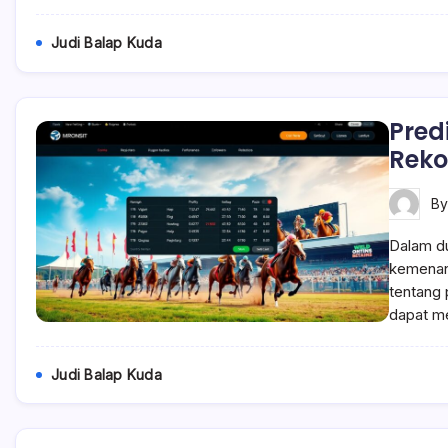
Judi Balap Kuda
Pred
Reko
B
Dalam du
kemenang
tentang 
dapat m
Judi Balap Kuda