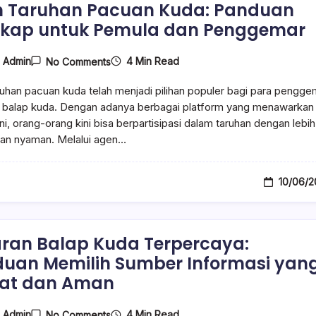
 Taruhan Pacuan Kuda: Panduan
kap untuk Pemula dan Penggemar
On
4 Min Read
y
Admin
No Comments
Agen
Taruhan
uhan pacuan kuda telah menjadi pilihan populer bagi para pengge
Pacuan
Kuda:
a balap kuda. Dengan adanya berbagai platform yang menawarkan
Panduan
ini, orang-orang kini bisa berpartisipasi dalam taruhan dengan lebih
Lengkap
an nyaman. Melalui agen…
Untuk
Pemula
Dan
Penggemar
10/06/2
ran Balap Kuda Terpercaya:
uan Memilih Sumber Informasi yan
at dan Aman
On
4 Min Read
y
Admin
No Comments