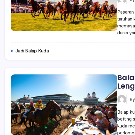
Pasaran 
taruhan 
memasan
dunia ya
Judi Balap Kuda
Bala
Leng
B
Balap ku
betting 
kuda me
perlomb