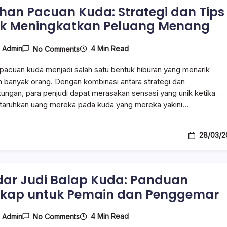
han Pacuan Kuda: Strategi dan Tips
k Meningkatkan Peluang Menang
On
4 Min Read
y
Admin
No Comments
Taruhan
Pacuan
pacuan kuda menjadi salah satu bentuk hiburan yang menarik
Kuda:
Strategi
n banyak orang. Dengan kombinasi antara strategi dan
Dan
ungan, para penjudi dapat merasakan sensasi yang unik ketika
Tips
aruhkan uang mereka pada kuda yang mereka yakini…
Untuk
Meningkatkan
Peluang
Menang
28/03/2
ar Judi Balap Kuda: Panduan
kap untuk Pemain dan Penggemar
On
4 Min Read
y
Admin
No Comments
Bandar