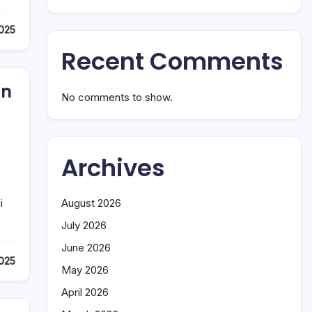
025
Recent Comments
an
No comments to show.
Archives
i
August 2026
July 2026
June 2026
2025
May 2026
April 2026