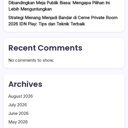
Dibandingkan Meja Publik Biasa: Mengapa Pilihan Ini
Lebih Menguntungkan
Strategi Menang Menjadi Bandar di Ceme Private Room
2026 IDN Play: Tips dan Teknik Terbaik
Recent Comments
No comments to show.
Archives
August 2026
July 2026
June 2026
May 2026