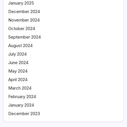
January 2025
December 2024
November 2024
October 2024
September 2024
August 2024
July 2024
June 2024
May 2024
April 2024
March 2024
February 2024
January 2024
December 2023