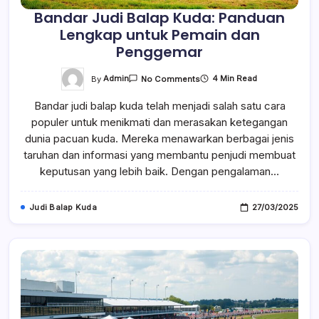
Bandar Judi Balap Kuda: Panduan
Lengkap untuk Pemain dan
Penggemar
On
By
Admin
4 Min Read
No Comments
Bandar
Judi
Bandar judi balap kuda telah menjadi salah satu cara
Balap
Kuda:
populer untuk menikmati dan merasakan ketegangan
Panduan
Lengkap
dunia pacuan kuda. Mereka menawarkan berbagai jenis
Untuk
Pemain
taruhan dan informasi yang membantu penjudi membuat
Dan
keputusan yang lebih baik. Dengan pengalaman…
Penggemar
Judi Balap Kuda
27/03/2025