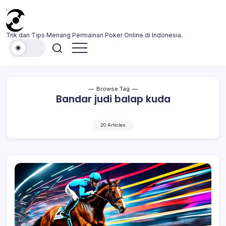
Skip
to
content
annazaradny
Trik dan Tips Menang Permainan Poker Online di Indonesia.
Browse Tag
Bandar judi balap kuda
20 Articles