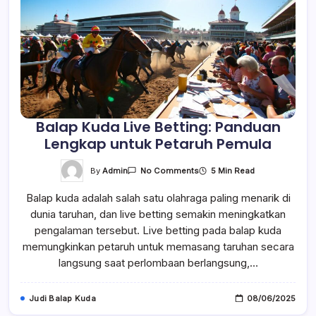
Balap Kuda Live Betting: Panduan
Lengkap untuk Petaruh Pemula
On
By
Admin
5 Min Read
No Comments
Balap
Kuda
Balap kuda adalah salah satu olahraga paling menarik di
Live
Betting:
dunia taruhan, dan live betting semakin meningkatkan
Panduan
Lengkap
pengalaman tersebut. Live betting pada balap kuda
Untuk
Petaruh
memungkinkan petaruh untuk memasang taruhan secara
Pemula
langsung saat perlombaan berlangsung,…
Judi Balap Kuda
08/06/2025