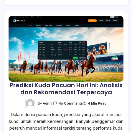
Prediksi Kuda Pacuan Hari Ini: Analisis
dan Rekomendasi Terpercaya
On
By
Admin
4 Min Read
No Comments
Prediksi
Kuda
Dalam dunia pacuan kuda, prediksi yang akurat menjadi
Pacuan
Hari
kunci untuk meraih kemenangan. Banyak penggemar dan
Ini:
Analisis
petaruh mencari informasi terkini tentang performa kuda
Dan