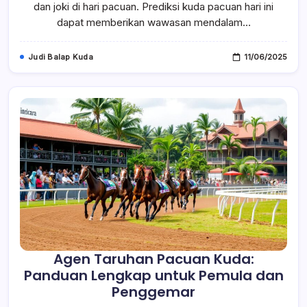
Rekomendasi
dan joki di hari pacuan. Prediksi kuda pacuan hari ini
Terpercaya
dapat memberikan wawasan mendalam…
Judi Balap Kuda
11/06/2025
Agen Taruhan Pacuan Kuda:
Panduan Lengkap untuk Pemula dan
Penggemar