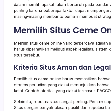
dalam memilih apakah akan bertaruh pada bandar a
penting karena beberapa faktor dapat mempengaru
masing-masing membantu pemain membuat strategi l
Memilih Situs Ceme On
Memilih situs ceme online yang terpercaya adalah 
harus diperhatikan meliputi aspek legalitas, siste
situs tersebut.
Kriteria Situs Aman dan Legal
Pemilih situs ceme online harus memastikan bahwa pla
otoritas perjudian yang diakui menunjukkan bahwa 
ketat. Contoh otoritas yang diakui termasuk PAG
Selain itu, reputasi situs sangat penting. Pemain d
Situs dengan banyak ulasan positif dan reputasi b