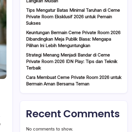
Langkah Mudah
Tips Mengatur Batas Minimal Taruhan di Ceme
Private Room Eksklusif 2026 untuk Pemain
Sukses
Keuntungan Bermain Ceme Private Room 2026
Dibandingkan Meja Publik Biasa: Mengapa
Pilihan Ini Lebih Menguntungkan
Strategi Menang Menjadi Bandar di Ceme
Private Room 2026 IDN Play: Tips dan Teknik
Terbaik
Cara Membuat Ceme Private Room 2026 untuk
Bermain Aman Bersama Teman
Recent Comments
0
No comments to show.