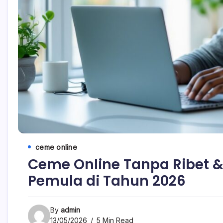
ceme online
Ceme Online Tanpa Ribet & 
Pemula di Tahun 2026
By
admin
13/05/2026
5 Min Read