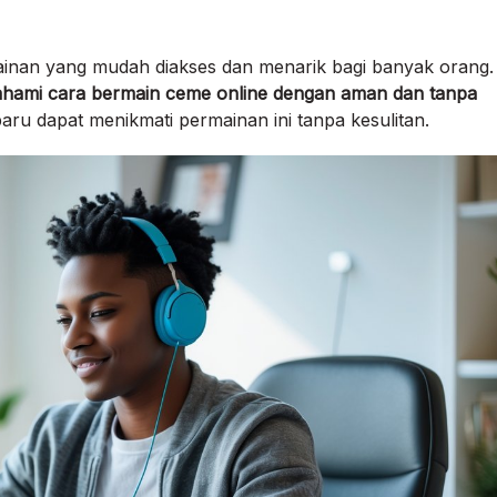
ainan yang mudah diakses dan menarik bagi banyak orang.
hami cara bermain ceme online dengan aman dan tanpa
ru dapat menikmati permainan ini tanpa kesulitan.