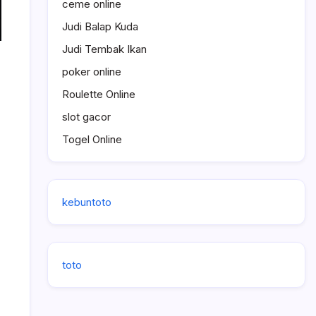
ceme online
Judi Balap Kuda
Judi Tembak Ikan
poker online
Roulette Online
slot gacor
Togel Online
kebuntoto
toto