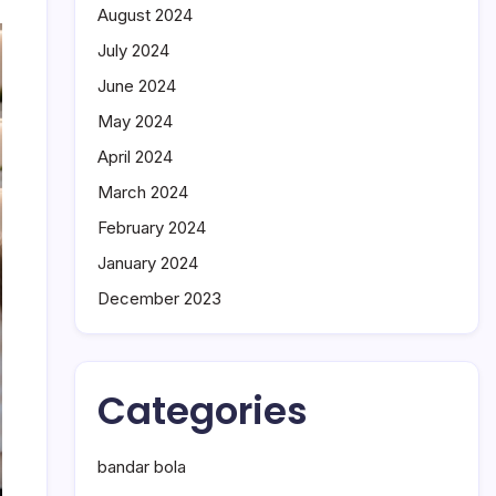
August 2024
July 2024
June 2024
May 2024
April 2024
March 2024
February 2024
January 2024
December 2023
Categories
bandar bola