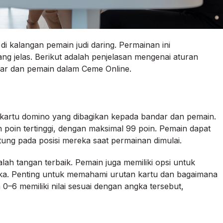
i kalangan pemain judi daring. Permainan ini
 jelas. Berikut adalah penjelasan mengenai aturan
dar dan pemain dalam Ceme Online.
artu domino yang dibagikan kepada bandar dan pemain.
poin tertinggi, dengan maksimal 99 poin. Pemain dapat
ung pada posisi mereka saat permainan dimulai.
lah tangan terbaik. Pemain juga memiliki opsi untuk
ka. Penting untuk memahami urutan kartu dan bagaimana
0–6 memiliki nilai sesuai dengan angka tersebut,