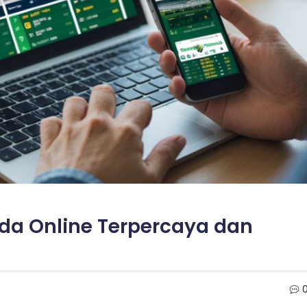
da Online Terpercaya dan