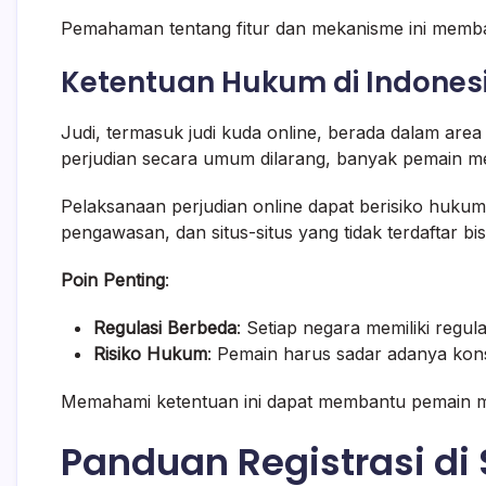
Pemahaman tentang fitur dan mekanisme ini memban
Ketentuan Hukum di Indones
Judi, termasuk judi kuda online, berada dalam area
perjudian secara umum dilarang, banyak pemain men
Pelaksanaan perjudian online dapat berisiko huku
pengawasan, dan situs-situs yang tidak terdaftar 
Poin Penting
:
Regulasi Berbeda
: Setiap negara memiliki regul
Risiko Hukum
: Pemain harus sadar adanya kon
Memahami ketentuan ini dapat membantu pemain m
Panduan Registrasi di 