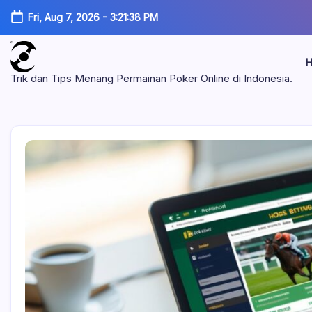
Skip
Fri, Aug 7, 2026
-
3:21:39 PM
to
content
H
annazaradny
Trik dan Tips Menang Permainan Poker Online di Indonesia.