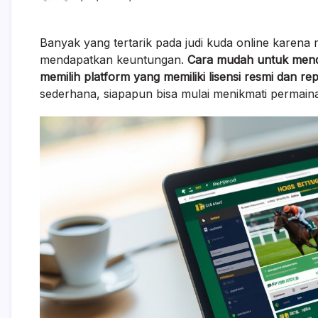
Banyak yang tertarik pada judi kuda online kare
mendapatkan keuntungan.
Cara mudah untuk mendaf
memilih platform yang memiliki lisensi resmi dan rep
sederhana, siapapun bisa mulai menikmati permainan