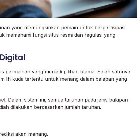
ainan yang memungkinkan pemain untuk berpartisipasi
ntuk memahami fungsi situs resmi dan regulasi yang
igital
nis permainan yang menjadi pilihan utama. Salah satunya
milih kuda tertentu untuk menang dalam balapan yang
el. Dalam sistem ini, semua taruhan pada jenis balapan
iah dilakukan berdasarkan jumlah taruhan.
rediksi akan menang.