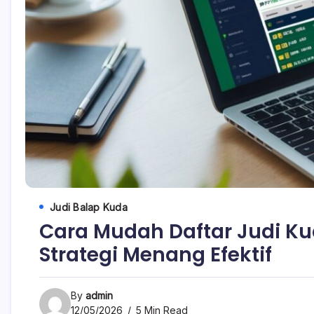
Judi Balap Kuda
Cara Mudah Daftar Judi Ku
Strategi Menang Efektif
By
admin
12/05/2026
5 Min Read