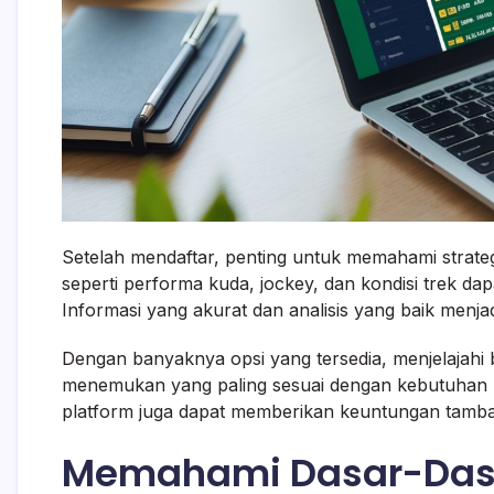
Setelah mendaftar, penting untuk memahami strateg
seperti performa kuda, jockey, dan kondisi trek 
Informasi yang akurat dan analisis yang baik menjad
Dengan banyaknya opsi yang tersedia, menjelajahi
menemukan yang paling sesuai dengan kebutuhan 
platform juga dapat memberikan keuntungan tamb
Memahami Dasar-Dasa