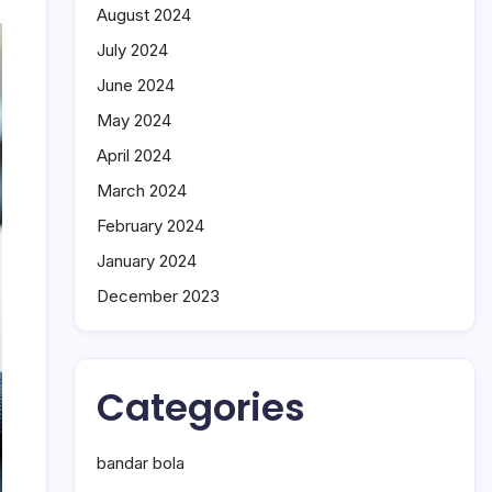
August 2024
July 2024
June 2024
May 2024
April 2024
March 2024
February 2024
January 2024
December 2023
Categories
bandar bola