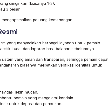
 yang diinginkan (biasanya 1-2).
tau 3 besar.
uk mengoptimalkan peluang kemenangan.
 Resmi
atform yang menyediakan berbagai layanan untuk pemain.
tistik kuda, dan laporan hasil balapan sebelumnya.
sistem yang aman dan transparan, sehingga pemain dapa
aftaran biasanya melibatkan verifikasi identitas untuk
 navigasi lebih mudah.
embantu pemain yang mengalami kendala.
ode untuk deposit dan penarikan.