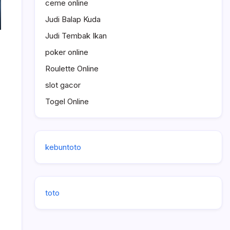
ceme online
Judi Balap Kuda
Judi Tembak Ikan
poker online
Roulette Online
slot gacor
Togel Online
kebuntoto
toto