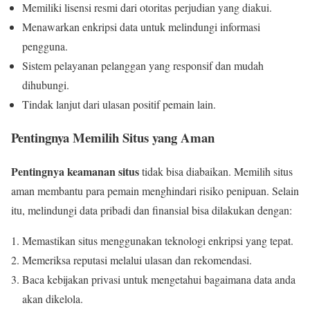
Memiliki lisensi resmi dari otoritas perjudian yang diakui.
Menawarkan enkripsi data untuk melindungi informasi
pengguna.
Sistem pelayanan pelanggan yang responsif dan mudah
dihubungi.
Tindak lanjut dari ulasan positif pemain lain.
Pentingnya Memilih Situs yang Aman
Pentingnya keamanan situs
tidak bisa diabaikan. Memilih situs
aman membantu para pemain menghindari risiko penipuan. Selain
itu, melindungi data pribadi dan finansial bisa dilakukan dengan:
Memastikan situs menggunakan teknologi enkripsi yang tepat.
Memeriksa reputasi melalui ulasan dan rekomendasi.
Baca kebijakan privasi untuk mengetahui bagaimana data anda
akan dikelola.