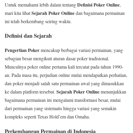
Definisi Poker Online
Untuk memahami lebih dalam tentang
,
Sejarah Poker Online
mari kita lihat
dan bagaimana permainan
ini telah berkembang seiring waktu.
Definisi dan Sejarah
Pengertian Poker
mencakup berbagai variasi permainan, yang
sebagian besar mengikuti aturan dasar poker tradisional.
Munculnya poker online pertama kali tercatat pada tahun 1990-
an. Pada masa itu, perjudian online mulai mendapatkan perhatian,
dan poker menjadi salah satu permainan awal yang dimasukkan
Sejarah Poker Online
ke dalam platform tersebut.
menunjukkan
bagaimana permainan ini mengalami transformasi besar, mulai
dari permainan yang sistematis hingga variasi yang semakin
kompleks seperti Texas Hold’em dan Omaha.
Perkembangan Permainan di Indonesia