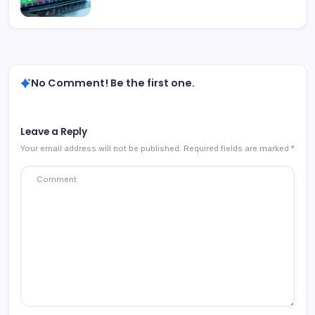
No Comment! Be the first one.
Leave a Reply
Your email address will not be published.
Required fields are marked
*