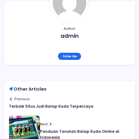
Author
admin
Follow Me
Other Articles
Previous
Terbaik Situs Judi Balap Kuda Terpercaya
Next
Panduan Taruhan Balap Kuda Online di
Indonesia