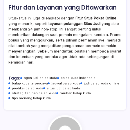
Fitur dan Layanan yang Ditawarkan
Situs-situs ini juga dilengkapi dengan
Fitur Situs Poker Online
yang menarik, seperti
layanan pelanggan Situs Judi
yang siap
membantu 24 jam non-stop. Ini sangat penting untuk
memberikan dukungan saat pemain mengalami kendala. Promo
bonus yang menggiurkan, serta pilihan permainan live, menjadi
nilai tambah yang menjadikan pengalaman bermain semakin
menyenangkan. Sebelum mendaftar, pastikan membaca syarat
dan ketentuan yang berlaku agar tidak ada kebingungan di
kemudian hari.
Tags:
agen judi balap kuda
balap kuda indonesia
balap kuda terpercaya
jadwal balap kuda
judi balap kuda online
prediksi balap kuda
situs judi balap kuda
strategi taruhan balap kuda
taruhan balap kuda
tips menang balap kuda