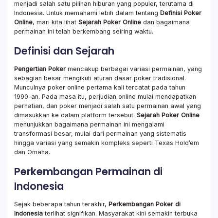
menjadi salah satu pilihan hiburan yang populer, terutama di
Indonesia. Untuk memahami lebih dalam tentang
Definisi Poker
Online
, mari kita lihat
Sejarah Poker Online
dan bagaimana
permainan ini telah berkembang seiring waktu.
Definisi dan Sejarah
Pengertian Poker
mencakup berbagai variasi permainan, yang
sebagian besar mengikuti aturan dasar poker tradisional.
Munculnya poker online pertama kali tercatat pada tahun
1990-an. Pada masa itu, perjudian online mulai mendapatkan
perhatian, dan poker menjadi salah satu permainan awal yang
dimasukkan ke dalam platform tersebut.
Sejarah Poker Online
menunjukkan bagaimana permainan ini mengalami
transformasi besar, mulai dari permainan yang sistematis
hingga variasi yang semakin kompleks seperti Texas Hold’em
dan Omaha.
Perkembangan Permainan di
Indonesia
Sejak beberapa tahun terakhir,
Perkembangan Poker di
Indonesia
terlihat signifikan. Masyarakat kini semakin terbuka