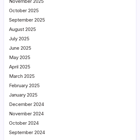
November 2025
October 2025
September 2025
August 2025
July 2025
June 2025
May 2025
April 2025
March 2025
February 2025
January 2025
December 2024
November 2024
October 2024
September 2024