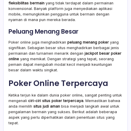
fleksibilitas bermain
yang tidak terdapat dalam permainan
konvensional. Banyak platform juga menyediakan aplikasi
mobile, memungkinkan pengguna untuk bermain dengan
nyaman di mana pun mereka berada.
Peluang Menang Besar
Poker online juga menghadirkan
peluang menang poker
yang
signifikan. Sebagian besar situs menghadirkan berbagai jenis
permainan dan turnamen menarik dengan
jackpot besar poker
online
yang memikat. Dengan strategi yang tepat, seorang
pemain dapat mengubah modal kecil menjadi keuntungan
besar dalam waktu singkat.
Poker Online Terpercaya
Ketika terjun ke dalam dunia poker online, sangat penting untuk
mengenali
ciri-ciri situs poker terpercaya
. Memastikan bahwa
anda memilih
situs judi aman
bisa menjadi langkah awal untuk
pengalaman bermain yang sukses. Berikut adalah beberapa
aspek yang perlu diperhatikan dalam penentuan situs yang
tepat.