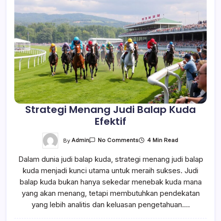
Strategi Menang Judi Balap Kuda
Efektif
On
By
Admin
4 Min Read
No Comments
Strategi
Menang
Dalam dunia judi balap kuda, strategi menang judi balap
Judi
Balap
kuda menjadi kunci utama untuk meraih sukses. Judi
Kuda
Efektif
balap kuda bukan hanya sekedar menebak kuda mana
yang akan menang, tetapi membutuhkan pendekatan
yang lebih analitis dan keluasan pengetahuan.…