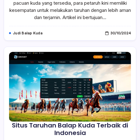
Terpercaya
pacuan kuda yang tersedia, para petaruh kini memiliki
Di
Indonesia
kesempatan untuk melakukan taruhan dengan lebih aman
dan terjamin. Artikel ini bertujuan…
Judi Balap Kuda
30/10/2024
Situs Taruhan Balap Kuda Terbaik di
Indonesia