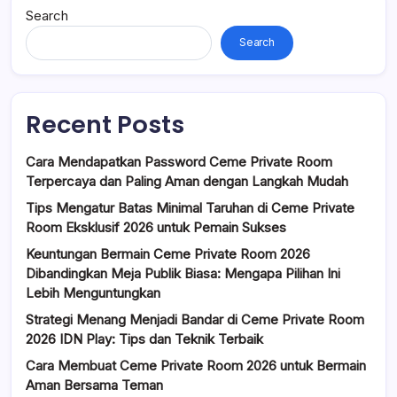
Search
Search
Recent Posts
Cara Mendapatkan Password Ceme Private Room
Terpercaya dan Paling Aman dengan Langkah Mudah
Tips Mengatur Batas Minimal Taruhan di Ceme Private
Room Eksklusif 2026 untuk Pemain Sukses
Keuntungan Bermain Ceme Private Room 2026
Dibandingkan Meja Publik Biasa: Mengapa Pilihan Ini
Lebih Menguntungkan
Strategi Menang Menjadi Bandar di Ceme Private Room
2026 IDN Play: Tips dan Teknik Terbaik
Cara Membuat Ceme Private Room 2026 untuk Bermain
Aman Bersama Teman