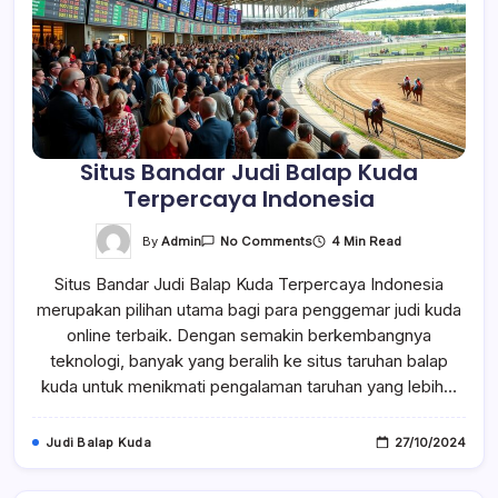
Situs Bandar Judi Balap Kuda
Terpercaya Indonesia
On
By
Admin
4 Min Read
No Comments
Situs
Bandar
Situs Bandar Judi Balap Kuda Terpercaya Indonesia
Judi
Balap
merupakan pilihan utama bagi para penggemar judi kuda
Kuda
Terpercaya
online terbaik. Dengan semakin berkembangnya
Indonesia
teknologi, banyak yang beralih ke situs taruhan balap
kuda untuk menikmati pengalaman taruhan yang lebih…
Judi Balap Kuda
27/10/2024