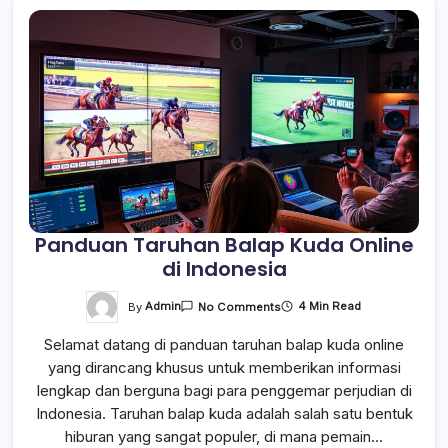
Panduan Taruhan Balap Kuda Online
di Indonesia
On
By
Admin
4 Min Read
No Comments
Panduan
Taruhan
Selamat datang di panduan taruhan balap kuda online
Balap
Kuda
yang dirancang khusus untuk memberikan informasi
Online
Di
lengkap dan berguna bagi para penggemar perjudian di
Indonesia
Indonesia. Taruhan balap kuda adalah salah satu bentuk
hiburan yang sangat populer, di mana pemain…