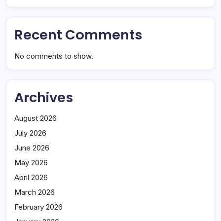
Recent Comments
No comments to show.
Archives
August 2026
July 2026
June 2026
May 2026
April 2026
March 2026
February 2026