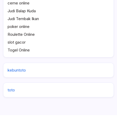
ceme online
Judi Balap Kuda
Judi Tembak Ikan
poker online
Roulette Online
slot gacor
Togel Online
kebuntoto
toto