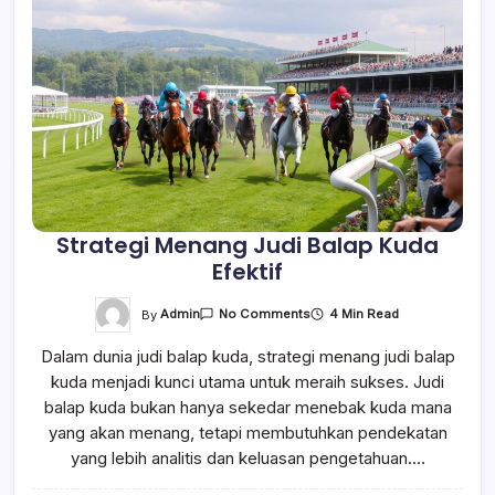
Strategi Menang Judi Balap Kuda
Efektif
On
By
Admin
4 Min Read
No Comments
Strategi
Menang
Dalam dunia judi balap kuda, strategi menang judi balap
Judi
Balap
kuda menjadi kunci utama untuk meraih sukses. Judi
Kuda
Efektif
balap kuda bukan hanya sekedar menebak kuda mana
yang akan menang, tetapi membutuhkan pendekatan
yang lebih analitis dan keluasan pengetahuan.…