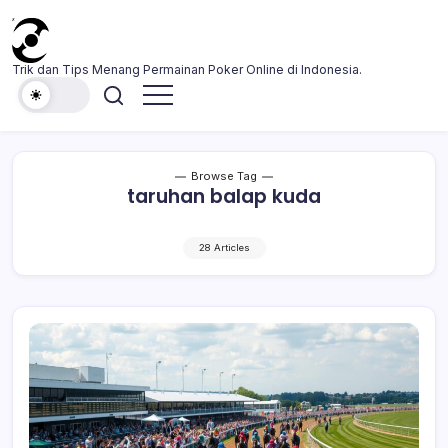
Skip
to
content
annazaradny
Trik dan Tips Menang Permainan Poker Online di Indonesia.
Browse Tag
taruhan balap kuda
28 Articles