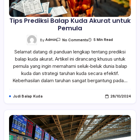
Tips Prediksi Balap Kuda Akurat untuk
Pemula
On
By
Admin
5 Min Read
No Comments
Tips
Prediksi
Selamat datang di panduan lengkap tentang prediksi
Balap
Kuda
balap kuda akurat. Artikel ini dirancang khusus untuk
Akurat
Untuk
pemula yang ingin memahami seluk-beluk dunia balap
Pemula
kuda dan strategi taruhan kuda secara efektif.
Keberhasilan dalam taruhan sangat bergantung pada…
Judi Balap Kuda
28/10/2024