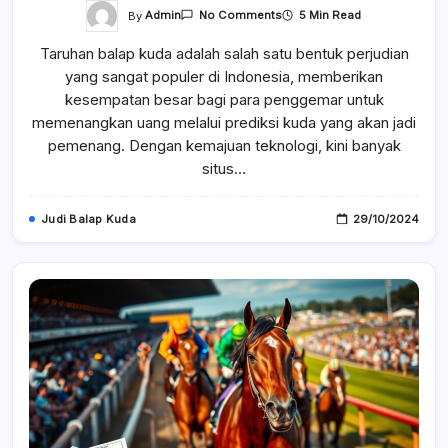
On
By
Admin
5 Min Read
No Comments
Situs
Taruhan
Taruhan balap kuda adalah salah satu bentuk perjudian
Balap
Kuda
yang sangat populer di Indonesia, memberikan
Terbaik
Di
kesempatan besar bagi para penggemar untuk
Indonesia
memenangkan uang melalui prediksi kuda yang akan jadi
pemenang. Dengan kemajuan teknologi, kini banyak
situs…
Judi Balap Kuda
29/10/2024