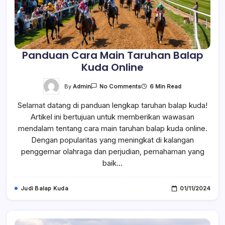
Panduan Cara Main Taruhan Balap
Kuda Online
On
By
Admin
6 Min Read
No Comments
Panduan
Cara
Selamat datang di panduan lengkap taruhan balap kuda!
Main
Taruhan
Artikel ini bertujuan untuk memberikan wawasan
Balap
Kuda
mendalam tentang cara main taruhan balap kuda online.
Online
Dengan popularitas yang meningkat di kalangan
penggemar olahraga dan perjudian, pemahaman yang
baik…
Judi Balap Kuda
01/11/2024