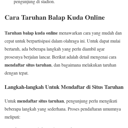
pengunjung di stadion.
Cara Taruhan Balap Kuda Online
Taruhan balap kuda online
menawarkan cara yang mudah dan
cepat untuk berpartisipasi dalam olahraga ini. Untuk dapat mulai
bertaruh, ada beberapa langkah yang perlu diambil agar
prosesnya berjalan lancar. Berikut adalah detail mengenai cara
mendaftar situs taruhan
, dan bagaimana melakukan taruhan
dengan tepat.
Langkah-langkah Untuk Mendaftar di Situs Taruhan
mendaftar situs taruhan
Untuk
, pengunjung perlu mengikuti
beberapa langkah yang sederhana. Proses pendaftaran umumnya
meliputi: