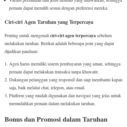
pemain dapat memilih sesuai dengan preferensi mereka.
Ciri-ciri Agen Taruhan yang Terpercaya
ciri-ciri agen terpercaya
Penting untuk mengenali
sebelum
melakukan taruhan. Berikut adalah beberapa poin yang dapat
dijadikan panduan:
Agen harus memiliki sistem pembayaran yang aman, sehingga
pemain dapat melakukan transaksi tanpa khawatir.
Dukungan pelanggan yang responsif dan siap membantu kapan
saja, baik melalui chat, telepon, atau email.
Platform yang mudah digunakan dan navigasi yang jelas untuk
memudahkan pemain dalam melakukan taruhan.
Bonus dan Promosi dalam Taruhan