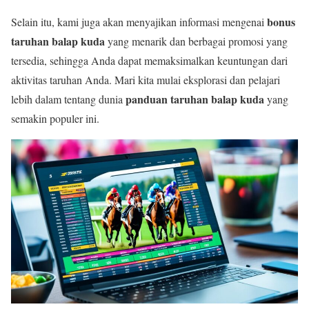
bonus
Selain itu, kami juga akan menyajikan informasi mengenai
taruhan balap kuda
yang menarik dan berbagai promosi yang
tersedia, sehingga Anda dapat memaksimalkan keuntungan dari
aktivitas taruhan Anda. Mari kita mulai eksplorasi dan pelajari
panduan taruhan balap kuda
lebih dalam tentang dunia
yang
semakin populer ini.