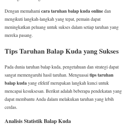
cara taruhan balap kuda online
Dengan memahami
dan
mengikuti langkah-langkah yang tepat, pemain dapat
meningkatkan peluang untuk sukses dalam setiap taruhan yang
mereka pasang.
Tips Taruhan Balap Kuda yang Sukses
Pada dunia taruhan balap kuda, pengetahuan dan strategi dapat
tips taruhan
sangat memengaruhi hasil taruhan. Menguasai
balap kuda
yang efektif merupakan langkah kunci untuk
mencapai kesuksesan. Berikut adalah beberapa pendekatan yang
dapat membantu Anda dalam melakukan taruhan yang lebih
cerdas.
Analisis Statistik Balap Kuda