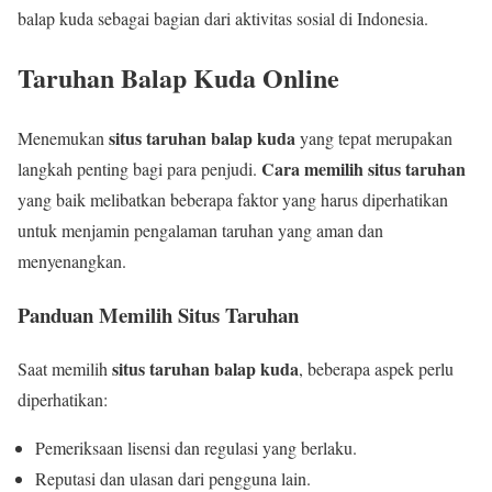
balap kuda sebagai bagian dari aktivitas sosial di Indonesia.
Taruhan Balap Kuda Online
situs taruhan balap kuda
Menemukan
yang tepat merupakan
Cara memilih situs taruhan
langkah penting bagi para penjudi.
yang baik melibatkan beberapa faktor yang harus diperhatikan
untuk menjamin pengalaman taruhan yang aman dan
menyenangkan.
Panduan Memilih Situs Taruhan
situs taruhan balap kuda
Saat memilih
, beberapa aspek perlu
diperhatikan:
Pemeriksaan lisensi dan regulasi yang berlaku.
Reputasi dan ulasan dari pengguna lain.