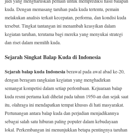
judi yang mengharuskan pemain untuk memprediksi hasil balapan
kuda. Dengan memasang taruhan pada kuda tertentu, pemain
melakukan analisis terkait kecepatan, performa, dan kondisi kuda
tersebut. Tingkat tantangan ini menambah keasyikan dalam
kegiatan taruhan, terutama bagi mereka yang menyukai strategi
dan riset dalam memilih kuda.
Sejarah Singkat Balap Kuda di Indonesia
Sejarah balap kuda Indonesia
berawal pada awal abad ke-20,
dengan beragam rangkaian kegiatan yang menghadirkan
semangat kompetisi dalam setiap perlombaan. Kejuaraan balap
kuda resmi pertama kali dihelat pada tahun 1950-an dan sejak saat
itu, olahraga ini mendapatkan tempat khusus di hati masyarakat.
Pertunangan antara balap kuda dan perjudian menjadikannya
sebagai salah satu hiburan paling populer dalam kebudayaan
lokal. Perkembangan ini menunjukkan betapa pentingnya taruhan