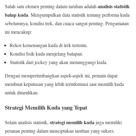
analisis statistik
Salah satu elemen penting dalam taruhan adalah
balap kuda
. Mengumpulkan data statistik tentang performa kuda
sebelumnya, kondisi trek, dan cuaca sangat penting. Pengamatan
ini mencakup:
Rekor kemenangan kuda di trek tertentu.
Kondisi fisik kuda menjelang balapan.
Statistik dari jockey yang akan menunggangi kuda.
Dengan mempertimbangkan aspek-aspek ini, pemain dapat
membuat keputusan yang lebih terinformasi saat memilih kuda
untuk ditaruhkan.
Strategi Memilih Kuda yang Tepat
strategi memilih kuda
Selain analisis statistik,
juga memiliki
peranan penting dalam menciptakan taruhan yang sukses.