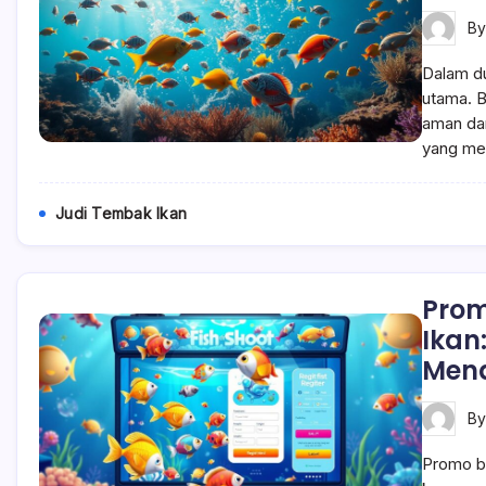
B
Dalam du
utama. 
aman da
yang men
Judi Tembak Ikan
Prom
Ikan
Men
B
Promo bo