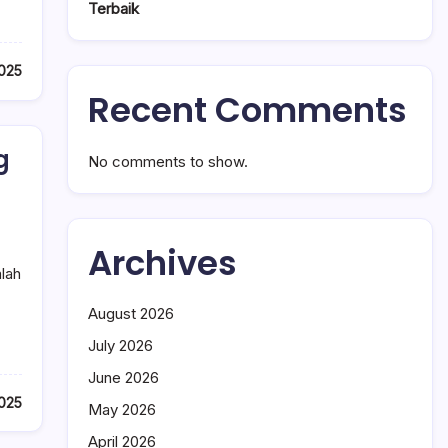
Terbaik
025
Recent Comments
g
No comments to show.
Archives
lah
August 2026
July 2026
June 2026
2025
May 2026
April 2026