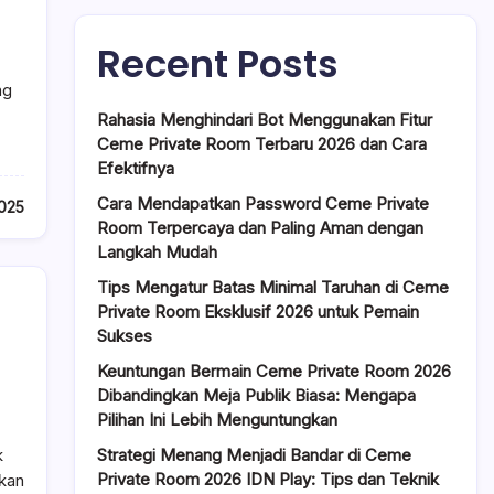
Recent Posts
ng
Rahasia Menghindari Bot Menggunakan Fitur
Ceme Private Room Terbaru 2026 dan Cara
Efektifnya
Cara Mendapatkan Password Ceme Private
2025
Room Terpercaya dan Paling Aman dengan
Langkah Mudah
Tips Mengatur Batas Minimal Taruhan di Ceme
Private Room Eksklusif 2026 untuk Pemain
Sukses
Keuntungan Bermain Ceme Private Room 2026
Dibandingkan Meja Publik Biasa: Mengapa
Pilihan Ini Lebih Menguntungkan
Strategi Menang Menjadi Bandar di Ceme
k
Private Room 2026 IDN Play: Tips dan Teknik
kan