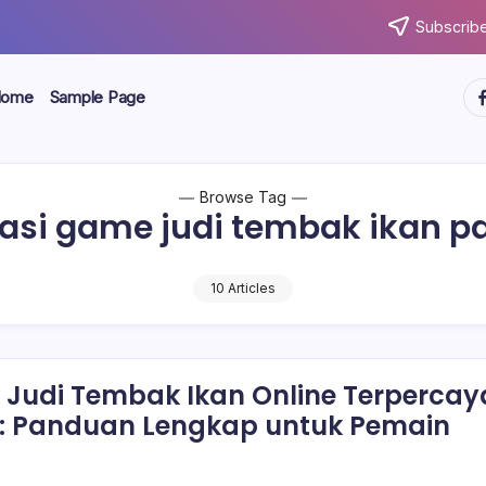
Subscribe
ht
ome
Sample Page
Browse Tag
si game judi tembak ikan pa
10 Articles
s Judi Tembak Ikan Online Terpercay
: Panduan Lengkap untuk Pemain