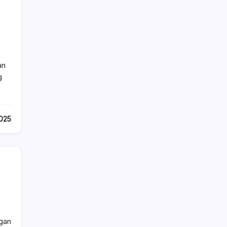
an
g
2025
ngan