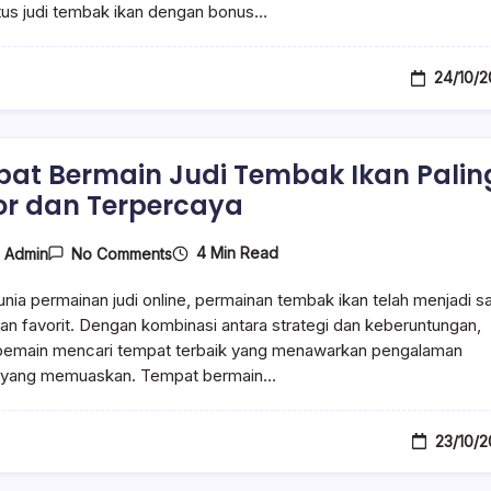
itus judi tembak ikan dengan bonus…
Bonus
Besar
Di
Tahun
24/10/2
2025
at Bermain Judi Tembak Ikan Palin
r dan Terpercaya
On
4 Min Read
y
Admin
No Comments
Tempat
Bermain
nia permainan judi online, permainan tembak ikan telah menjadi sa
Judi
Tembak
ihan favorit. Dengan kombinasi antara strategi dan keberuntungan,
Ikan
pemain mencari tempat terbaik yang menawarkan pengalaman
Paling
 yang memuaskan. Tempat bermain…
Gacor
Dan
Terpercaya
23/10/