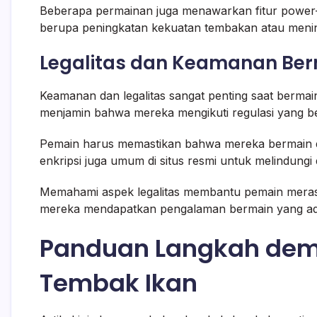
Beberapa permainan juga menawarkan fitur power
berupa peningkatan kekuatan tembakan atau meni
Legalitas dan Keamanan Berm
Keamanan dan legalitas sangat penting saat bermain j
menjamin bahwa mereka mengikuti regulasi yang be
Pemain harus memastikan bahwa mereka bermain di s
enkripsi juga umum di situs resmi untuk melindungi
Memahami aspek legalitas membantu pemain merasa
mereka mendapatkan pengalaman bermain yang adi
Panduan Langkah demi
Tembak Ikan