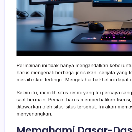
Permainan ini tidak hanya mengandalkan keberuntun
harus mengenali berbagai jenis ikan, senjata yang 
meraih skor tertinggi. Mengetahui hal-hal ini dap
Selain itu, memilih situs resmi yang terpercaya 
saat bermain. Pemain harus memperhatikan lisens
ditawarkan oleh situs-situs tersebut. Ini akan m
menyenangkan.
Memahami Dasar-Dasar