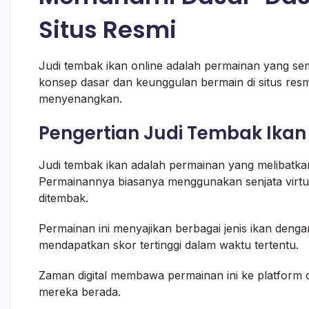
Situs Resmi
Judi tembak ikan online adalah permainan yang se
konsep dasar dan keunggulan bermain di situs res
menyenangkan.
Pengertian Judi Tembak Ikan
Judi tembak ikan adalah permainan yang melibatk
Permainannya biasanya menggunakan senjata virtual
ditembak.
Permainan ini menyajikan berbagai jenis ikan denga
mendapatkan skor tertinggi dalam waktu tertentu.
Zaman digital membawa permainan ini ke platform
mereka berada.