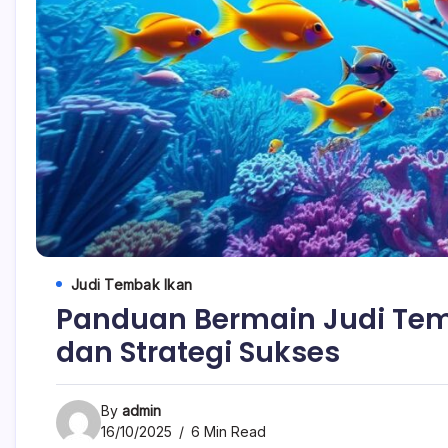
Judi Tembak Ikan
Panduan Bermain Judi Temb
dan Strategi Sukses
By
admin
16/10/2025
6 Min Read