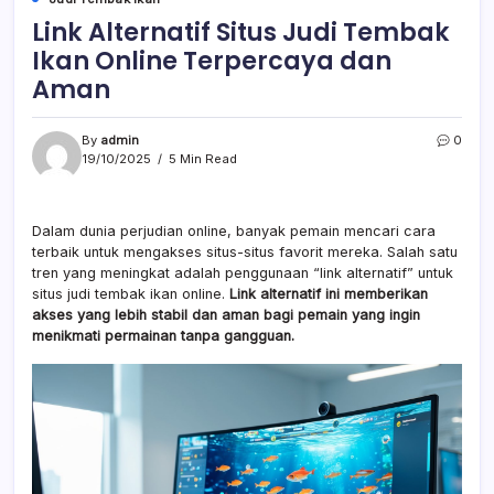
Link Alternatif Situs Judi Tembak
Ikan Online Terpercaya dan
Aman
By
admin
0
19/10/2025
5 Min Read
Dalam dunia perjudian online, banyak pemain mencari cara
terbaik untuk mengakses situs-situs favorit mereka. Salah satu
tren yang meningkat adalah penggunaan “link alternatif” untuk
situs judi tembak ikan online.
Link alternatif ini memberikan
akses yang lebih stabil dan aman bagi pemain yang ingin
menikmati permainan tanpa gangguan.