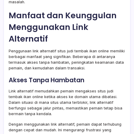
masalah.
Manfaat dan Keunggulan
Menggunakan Link
Alternatif
Penggunaan link alternatif situs judi tembak ikan online memiliki
berbagai manfaat yang signifikan. Beberapa di antaranya
termasuk akses tanpa hambatan, peningkatan keamanan data
pemain, dan kemudahan dalam transaksi.
Akses Tanpa Hambatan
Link alternatif memudahkan pemain mengakses situs judi
tembak ikan online ketika akses ke domain utama dibatasi.
Dalam situasi di mana situs utama terblokir, link alternatif
berfungsi sebagai jalur pintas, memastikan pemain tetap bisa
bermain tanpa kendala.
Dengan menggunakan link alternatif, pemain dapat terhubung
dengan cepat dan mudah. Ini mengurangi frustrasi yang