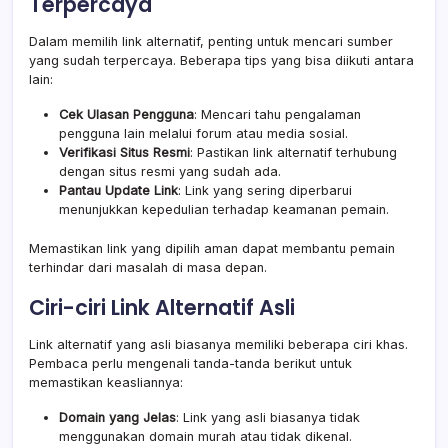
Terpercaya
Dalam memilih link alternatif, penting untuk mencari sumber
yang sudah terpercaya. Beberapa tips yang bisa diikuti antara
lain:
Cek Ulasan Pengguna
: Mencari tahu pengalaman
pengguna lain melalui forum atau media sosial.
Verifikasi Situs Resmi
: Pastikan link alternatif terhubung
dengan situs resmi yang sudah ada.
Pantau Update Link
: Link yang sering diperbarui
menunjukkan kepedulian terhadap keamanan pemain.
Memastikan link yang dipilih aman dapat membantu pemain
terhindar dari masalah di masa depan.
Ciri-ciri Link Alternatif Asli
Link alternatif yang asli biasanya memiliki beberapa ciri khas.
Pembaca perlu mengenali tanda-tanda berikut untuk
memastikan keasliannya:
Domain yang Jelas
: Link yang asli biasanya tidak
menggunakan domain murah atau tidak dikenal.