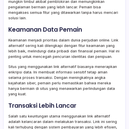
mungkin timbul akibat pemblokiran dan memungkinkan
pengalaman bermain yang lebih lancar. Pemain bisa
mengakses semua fitur yang ditawarkan tanpa harus mencari
solusi lain.
Keamanan Data Pemain
Keamanan menjadi prioritas dalam dunia perjudian online. Link
alternatif sering kali dilengkapi dengan fitur keamanan yang
lebih baik, melindungi data pribadi dan finansial pemain. Hal ini
penting untuk mencegah pencurian identitas dan penipuan.
Situs yang menggunakan link alternatif biasanya menerapkan
enkripsi data. Ini membuat informasi sensitif tetap aman
selama proses transaksi. Dengan meningkatnya angka
kejahatan siber, pemain perlu memastikan bahwa mereka
hanya bermain di situs yang menawarkan perlindungan data
yang kuat.
Transaksi Lebih Lancar
Salah satu keuntungan utama menggunakan link alternatif
adalah kelancaran dalam melakukan transaksi. Link ini sering
kali terhubung dengan sistem pembayaran yang lebih efisien,