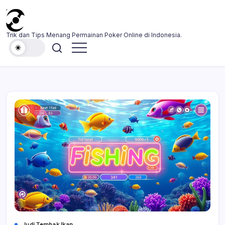
Skip
to
content
annazaradny
Trik dan Tips Menang Permainan Poker Online di Indonesia.
Judi Tembak Ikan