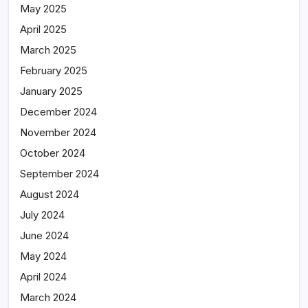
May 2025
April 2025
March 2025
February 2025
January 2025
December 2024
November 2024
October 2024
September 2024
August 2024
July 2024
June 2024
May 2024
April 2024
March 2024