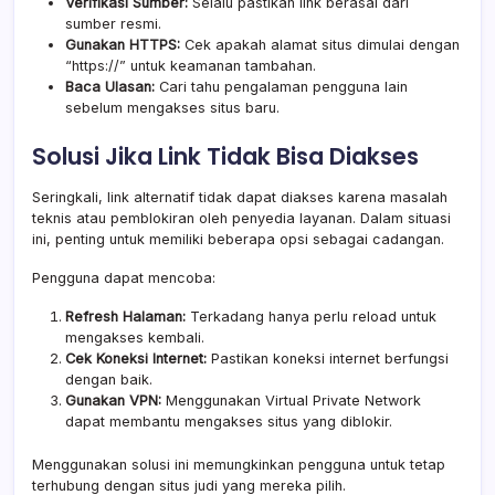
Verifikasi Sumber:
Selalu pastikan link berasal dari
sumber resmi.
Gunakan HTTPS:
Cek apakah alamat situs dimulai dengan
“https://” untuk keamanan tambahan.
Baca Ulasan:
Cari tahu pengalaman pengguna lain
sebelum mengakses situs baru.
Solusi Jika Link Tidak Bisa Diakses
Seringkali, link alternatif tidak dapat diakses karena masalah
teknis atau pemblokiran oleh penyedia layanan. Dalam situasi
ini, penting untuk memiliki beberapa opsi sebagai cadangan.
Pengguna dapat mencoba:
Refresh Halaman:
Terkadang hanya perlu reload untuk
mengakses kembali.
Cek Koneksi Internet:
Pastikan koneksi internet berfungsi
dengan baik.
Gunakan VPN:
Menggunakan Virtual Private Network
dapat membantu mengakses situs yang diblokir.
Menggunakan solusi ini memungkinkan pengguna untuk tetap
terhubung dengan situs judi yang mereka pilih.