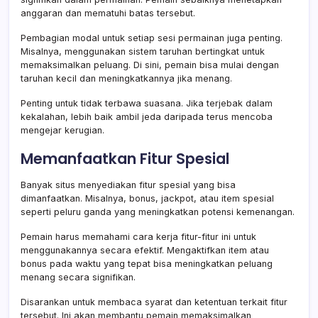
anggaran dan mematuhi batas tersebut.
Pembagian modal untuk setiap sesi permainan juga penting.
Misalnya, menggunakan sistem taruhan bertingkat untuk
memaksimalkan peluang. Di sini, pemain bisa mulai dengan
taruhan kecil dan meningkatkannya jika menang.
Penting untuk tidak terbawa suasana. Jika terjebak dalam
kekalahan, lebih baik ambil jeda daripada terus mencoba
mengejar kerugian.
Memanfaatkan Fitur Spesial
Banyak situs menyediakan fitur spesial yang bisa
dimanfaatkan. Misalnya, bonus, jackpot, atau item spesial
seperti peluru ganda yang meningkatkan potensi kemenangan.
Pemain harus memahami cara kerja fitur-fitur ini untuk
menggunakannya secara efektif. Mengaktifkan item atau
bonus pada waktu yang tepat bisa meningkatkan peluang
menang secara signifikan.
Disarankan untuk membaca syarat dan ketentuan terkait fitur
tersebut. Ini akan membantu pemain memaksimalkan