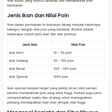
ikan bonus yang muncul sesekali dan menawarkan poin
tambahan.
Jenis Ikan dan Nilai Poin
Ikan dalam permainan ini biasanya dibagi menjadi beberapa
kategori dengan nilai poin yang berbeda. Berikut adalah
beberapa contoh jenis ikan dan nilai poinnya:
Jenis Ikan
Nilai Poin
Ikan Kecil
10 – 30 poin
Ikan Sedang
50 – 100 poin
Ikan Besar
200 – 500 poin
Ikan Spesial
1000 poin
Ikan spesial menjadi target yang paling dicari oleh pemain
karena menawarkan poin yang lebih tinggi. Pemain juga perlu
memperhatikan waktu dan strategi untuk meningkatkan
peluang mendapatkan ikan-ikan dengan nilai tinggi.