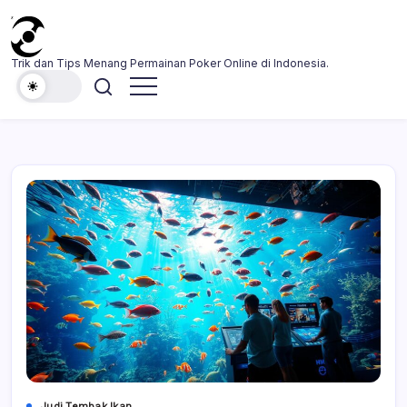
Skip
to
content
annazaradny
Trik dan Tips Menang Permainan Poker Online di Indonesia.
Judi Tembak Ikan