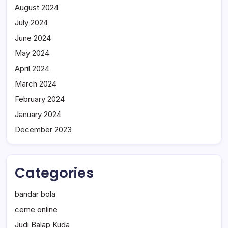
August 2024
July 2024
June 2024
May 2024
April 2024
March 2024
February 2024
January 2024
December 2023
Categories
bandar bola
ceme online
Judi Balap Kuda