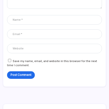
Save my name, email, and website in this browser for the next
time I comment.