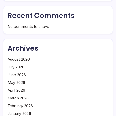
Recent Comments
No comments to show.
Archives
August 2026
July 2026
June 2026
May 2026
April 2026
March 2026
February 2026
January 2026