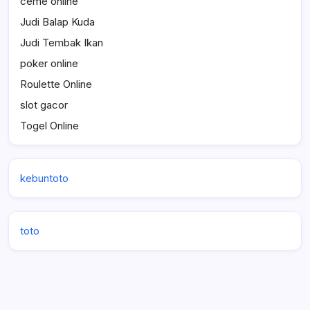
ceme online
Judi Balap Kuda
Judi Tembak Ikan
poker online
Roulette Online
slot gacor
Togel Online
kebuntoto
toto