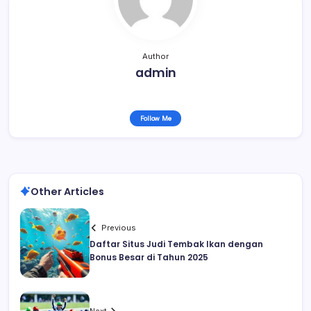
Author
admin
Follow Me
Other Articles
Previous
Daftar Situs Judi Tembak Ikan dengan
Bonus Besar di Tahun 2025