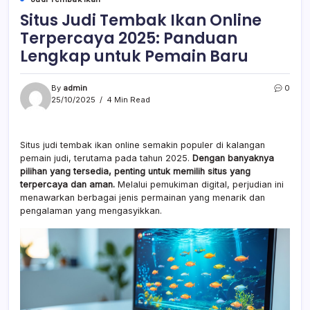
Situs Judi Tembak Ikan Online
Terpercaya 2025: Panduan
Lengkap untuk Pemain Baru
By
admin
0
25/10/2025
4 Min Read
Situs judi tembak ikan online semakin populer di kalangan
pemain judi, terutama pada tahun 2025.
Dengan banyaknya
pilihan yang tersedia, penting untuk memilih situs yang
terpercaya dan aman.
Melalui pemukiman digital, perjudian ini
menawarkan berbagai jenis permainan yang menarik dan
pengalaman yang mengasyikkan.