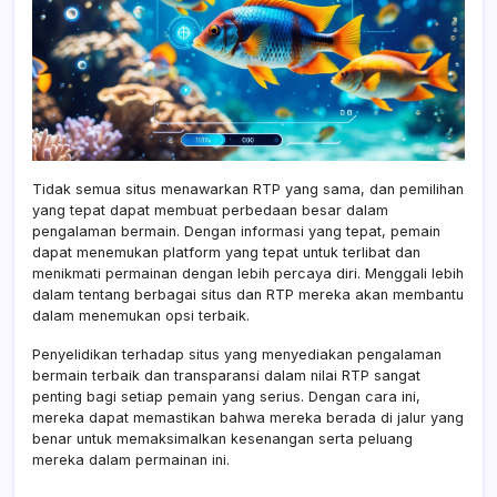
Tidak semua situs menawarkan RTP yang sama, dan pemilihan
yang tepat dapat membuat perbedaan besar dalam
pengalaman bermain. Dengan informasi yang tepat, pemain
dapat menemukan platform yang tepat untuk terlibat dan
menikmati permainan dengan lebih percaya diri. Menggali lebih
dalam tentang berbagai situs dan RTP mereka akan membantu
dalam menemukan opsi terbaik.
Penyelidikan terhadap situs yang menyediakan pengalaman
bermain terbaik dan transparansi dalam nilai RTP sangat
penting bagi setiap pemain yang serius. Dengan cara ini,
mereka dapat memastikan bahwa mereka berada di jalur yang
benar untuk memaksimalkan kesenangan serta peluang
mereka dalam permainan ini.