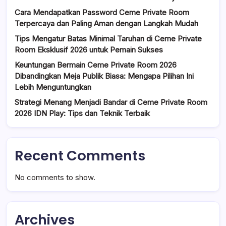
Cara Mendapatkan Password Ceme Private Room
Terpercaya dan Paling Aman dengan Langkah Mudah
Tips Mengatur Batas Minimal Taruhan di Ceme Private
Room Eksklusif 2026 untuk Pemain Sukses
Keuntungan Bermain Ceme Private Room 2026
Dibandingkan Meja Publik Biasa: Mengapa Pilihan Ini
Lebih Menguntungkan
Strategi Menang Menjadi Bandar di Ceme Private Room
2026 IDN Play: Tips dan Teknik Terbaik
Recent Comments
No comments to show.
Archives