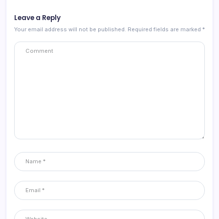
Leave a Reply
Your email address will not be published.
Required fields are marked
*