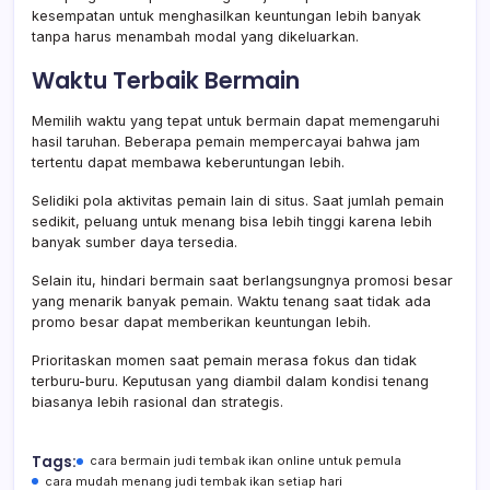
kesempatan untuk menghasilkan keuntungan lebih banyak
tanpa harus menambah modal yang dikeluarkan.
Waktu Terbaik Bermain
Memilih waktu yang tepat untuk bermain dapat memengaruhi
hasil taruhan. Beberapa pemain mempercayai bahwa jam
tertentu dapat membawa keberuntungan lebih.
Selidiki pola aktivitas pemain lain di situs. Saat jumlah pemain
sedikit, peluang untuk menang bisa lebih tinggi karena lebih
banyak sumber daya tersedia.
Selain itu, hindari bermain saat berlangsungnya promosi besar
yang menarik banyak pemain. Waktu tenang saat tidak ada
promo besar dapat memberikan keuntungan lebih.
Prioritaskan momen saat pemain merasa fokus dan tidak
terburu-buru. Keputusan yang diambil dalam kondisi tenang
biasanya lebih rasional dan strategis.
Tags:
cara bermain judi tembak ikan online untuk pemula
cara mudah menang judi tembak ikan setiap hari