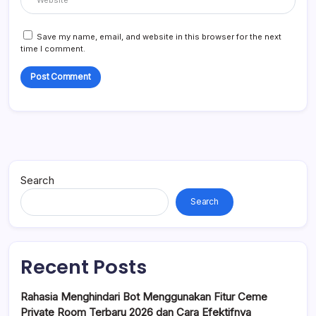
Save my name, email, and website in this browser for the next
time I comment.
Search
Search
Recent Posts
Rahasia Menghindari Bot Menggunakan Fitur Ceme
Private Room Terbaru 2026 dan Cara Efektifnya