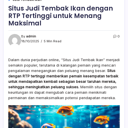
Situs Judi Tembak Ikan dengan
RTP Tertinggi untuk Menang
Maksimal
By
admin
0
18/10/2025
5 Min Read
Dalam dunia perjudian online, “Situs Judi Tembak Ikan” menjadi
semakin populer, terutama di kalangan pemain yang mencari
pengalaman menegangkan dan peluang menang besar.
Situs
dengan RTP tertinggi memberikan pemain kesempatan terbaik
untuk mendapatkan kembali sebagian besar taruhan mereka,
sehingga meningkatkan peluang sukses.
Memilih situs dengan
keuntungan ini dapat mengubah cara pemain menikmati
permainan dan memaksimalkan potensi pendapatan mereka.