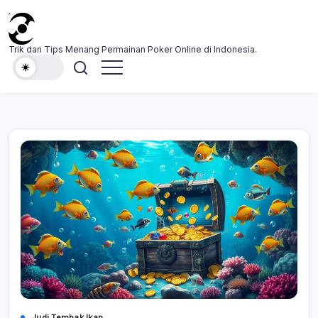
Skip
to
content
annazaradny
Trik dan Tips Menang Permainan Poker Online di Indonesia.
Judi Tembak Ikan