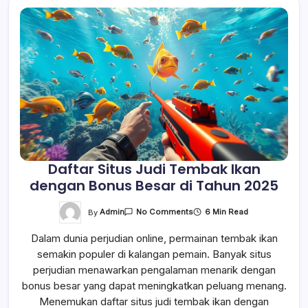
Daftar Situs Judi Tembak Ikan
dengan Bonus Besar di Tahun 2025
On
By
Admin
6 Min Read
No Comments
Daftar
Situs
Dalam dunia perjudian online, permainan tembak ikan
Judi
Tembak
semakin populer di kalangan pemain. Banyak situs
Ikan
Dengan
perjudian menawarkan pengalaman menarik dengan
Bonus
Besar
bonus besar yang dapat meningkatkan peluang menang.
Di
Menemukan daftar situs judi tembak ikan dengan
Tahun