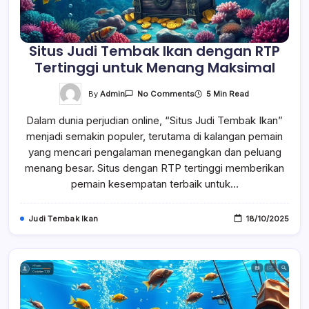
Situs Judi Tembak Ikan dengan RTP
Tertinggi untuk Menang Maksimal
On
By
Admin
5 Min Read
No Comments
Situs
Judi
Dalam dunia perjudian online, “Situs Judi Tembak Ikan”
Tembak
Ikan
menjadi semakin populer, terutama di kalangan pemain
Dengan
RTP
yang mencari pengalaman menegangkan dan peluang
Tertinggi
Untuk
menang besar. Situs dengan RTP tertinggi memberikan
Menang
pemain kesempatan terbaik untuk…
Maksimal
Judi Tembak Ikan
18/10/2025