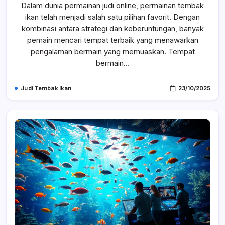
Dalam dunia permainan judi online, permainan tembak
Judi
Tembak
ikan telah menjadi salah satu pilihan favorit. Dengan
Ikan
Paling
kombinasi antara strategi dan keberuntungan, banyak
Gacor
Dan
pemain mencari tempat terbaik yang menawarkan
Terpercaya
pengalaman bermain yang memuaskan. Tempat
bermain…
Judi Tembak Ikan
23/10/2025