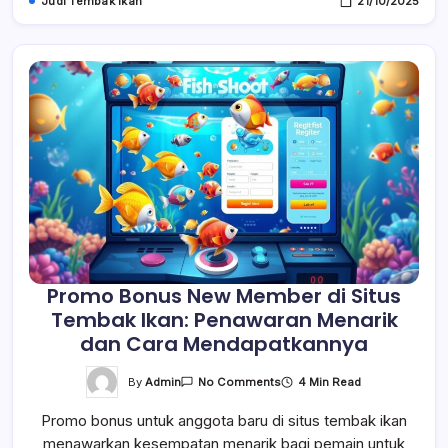
Judi Tembak Ikan
21/10/2025
Promo Bonus New Member di Situs
Tembak Ikan: Penawaran Menarik
dan Cara Mendapatkannya
On
By
Admin
4 Min Read
No Comments
Promo
Bonus
Promo bonus untuk anggota baru di situs tembak ikan
New
Member
menawarkan kesempatan menarik bagi pemain untuk
Di