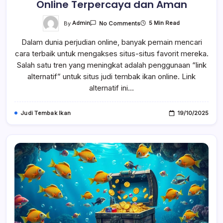
Online Terpercaya dan Aman
On
By
Admin
5 Min Read
No Comments
Link
Alternatif
Dalam dunia perjudian online, banyak pemain mencari
Situs
Judi
cara terbaik untuk mengakses situs-situs favorit mereka.
Tembak
Ikan
Salah satu tren yang meningkat adalah penggunaan “link
Online
Terpercaya
alternatif” untuk situs judi tembak ikan online. Link
Dan
alternatif ini…
Aman
Judi Tembak Ikan
19/10/2025