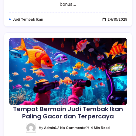
2025
bonus…
Judi Tembak Ikan
24/10/2025
Tempat Bermain Judi Tembak Ikan
Paling Gacor dan Terpercaya
On
By
Admin
4 Min Read
No Comments
Tempat
Bermain