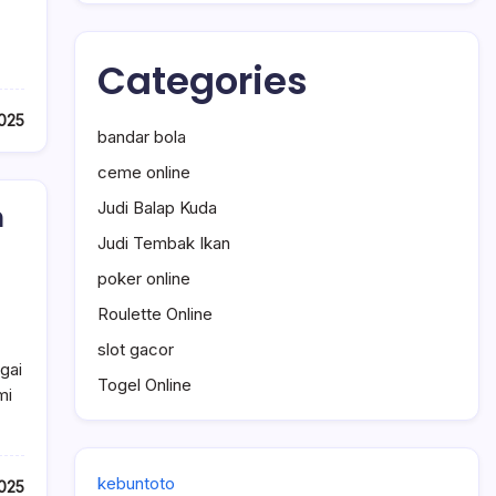
Categories
025
bandar bola
ceme online
Judi Balap Kuda
n
Judi Tembak Ikan
poker online
Roulette Online
slot gacor
gai
Togel Online
mi
kebuntoto
025