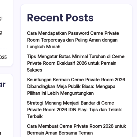
Recent Posts
gi
g
Cara Mendapatkan Password Ceme Private
Room Terpercaya dan Paling Aman dengan
Langkah Mudah
Tips Mengatur Batas Minimal Taruhan di Ceme
025
Private Room Eksklusif 2026 untuk Pemain
Sukses
Keuntungan Bermain Ceme Private Room 2026
ar
Dibandingkan Meja Publik Biasa: Mengapa
Pilihan Ini Lebih Menguntungkan
Strategi Menang Menjadi Bandar di Ceme
Private Room 2026 IDN Play: Tips dan Teknik
Terbaik
Cara Membuat Ceme Private Room 2026 untuk
Bermain Aman Bersama Teman
t