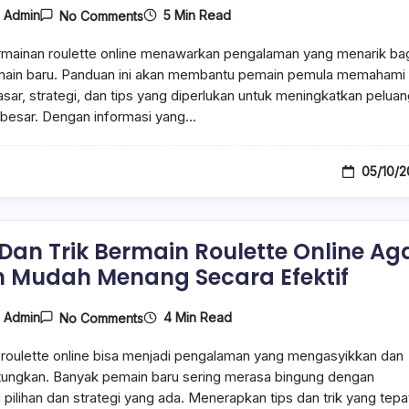
On
5 Min Read
y
Admin
No Comments
Roulette
Online:
rmainan roulette online menawarkan pengalaman yang menarik ba
Panduan
Lengkap
main baru. Panduan ini akan membantu pemain pemula memahami
Untuk
asar, strategi, dan tips yang diperlukan untuk meningkatkan peluan
Pemain
besar. Dengan informasi yang…
Pemula
Menuju
Kemenangan
Besar
05/10/2
 Dan Trik Bermain Roulette Online Ag
h Mudah Menang Secara Efektif
On
4 Min Read
y
Admin
No Comments
Tips
Dan
roulette online bisa menjadi pengalaman yang mengasyikkan dan
Trik
Bermain
ungkan. Banyak pemain baru sering merasa bingung dengan
Roulette
 pilihan dan strategi yang ada. Menerapkan tips dan trik yang tepa
Online