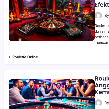
Efekt
B
Roulette
dunia ma
berbagai
mencari 
Roulette Online
Roul
Angg
Kem
B