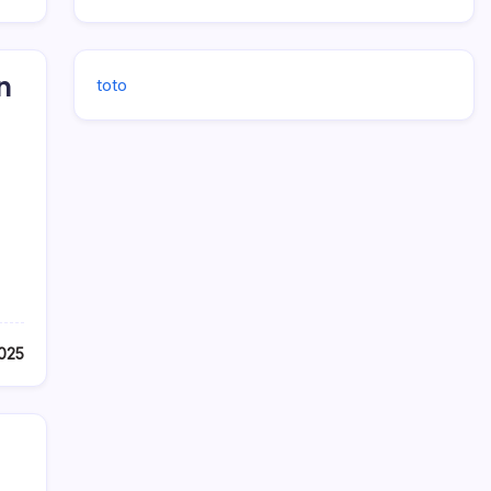
n
toto
025