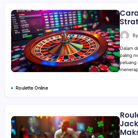
Cara
Stra
B
Dalam du
paling m
peluang
menerapk
Roulette Online
Roul
Jack
Mak