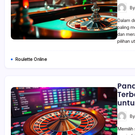
B
Dalam du
paling m
dan mera
pilihan 
Roulette Online
Pand
Terb
untu
B
Memilih 