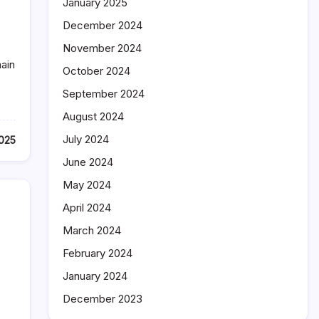
January 2025
December 2024
November 2024
ain
October 2024
September 2024
August 2024
July 2024
2025
June 2024
May 2024
April 2024
March 2024
February 2024
January 2024
December 2023