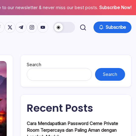
 to our newsletter & never miss our best posts.
Subscribe Now!
tps://www.facebook.com/
https://twitter.com/
https://t.me/
https://www.instagram.com/
https://youtube.com/
Subscribe
Search
Search
Recent Posts
Cara Mendapatkan Password Ceme Private
Room Terpercaya dan Paling Aman dengan