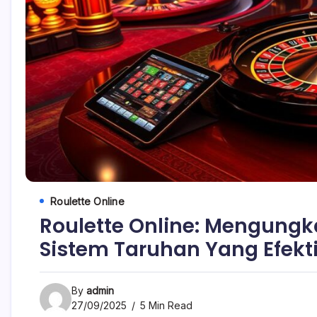
Roulette Online
Roulette Online: Mengung
Sistem Taruhan Yang Efekti
By
admin
27/09/2025
5 Min Read