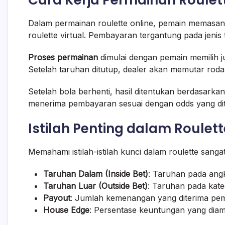
Dalam permainan roulette online, pemain memasan
roulette virtual. Pembayaran tergantung pada jenis 
Proses permainan
dimulai dengan pemain memilih j
Setelah taruhan ditutup, dealer akan memutar roda
Setelah bola berhenti, hasil ditentukan berdasark
menerima pembayaran sesuai dengan odds yang di
Istilah Penting dalam Roulett
Memahami istilah-istilah kunci dalam roulette sanga
Taruhan Dalam (Inside Bet)
: Taruhan pada ang
Taruhan Luar (Outside Bet)
: Taruhan pada kateg
Payout
: Jumlah kemenangan yang diterima pem
House Edge
: Persentase keuntungan yang diamb