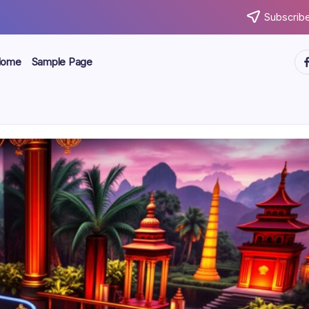
Subscribe
ht
ome
Sample Page