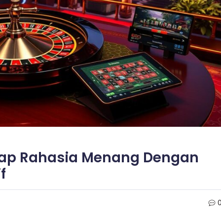
kap Rahasia Menang Dengan
f