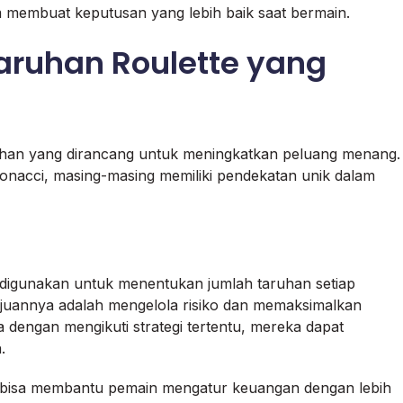
 membuat keputusan yang lebih baik saat bermain.
ruhan Roulette yang
aruhan yang dirancang untuk meningkatkan peluang menang.
bonacci, masing-masing memiliki pendekatan unik dalam
g digunakan untuk menentukan jumlah taruhan setiap
ujuannya adalah mengelola risiko dan memaksimalkan
engan mengikuti strategi tertentu, mereka dapat
.
i bisa membantu pemain mengatur keuangan dengan lebih