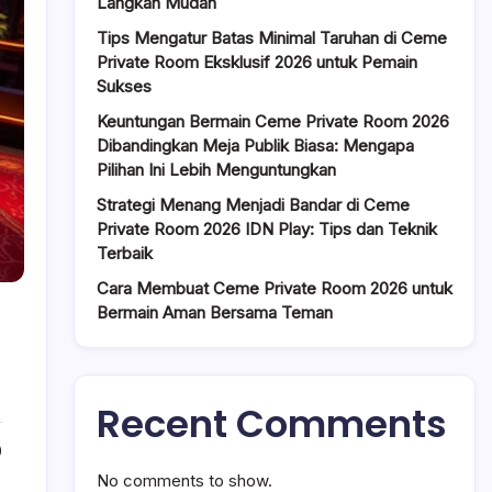
Langkah Mudah
Tips Mengatur Batas Minimal Taruhan di Ceme
Private Room Eksklusif 2026 untuk Pemain
Sukses
Keuntungan Bermain Ceme Private Room 2026
Dibandingkan Meja Publik Biasa: Mengapa
Pilihan Ini Lebih Menguntungkan
Strategi Menang Menjadi Bandar di Ceme
Private Room 2026 IDN Play: Tips dan Teknik
Terbaik
Cara Membuat Ceme Private Room 2026 untuk
Bermain Aman Bersama Teman
Recent Comments
0
No comments to show.