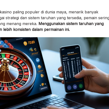
 kasino paling populer di dunia maya, menarik banyak
i strategi dan sistem taruhan yang tersedia, pemain serin
luang menang mereka.
Menggunakan sistem taruhan yang
lebih konsisten dalam permainan ini.