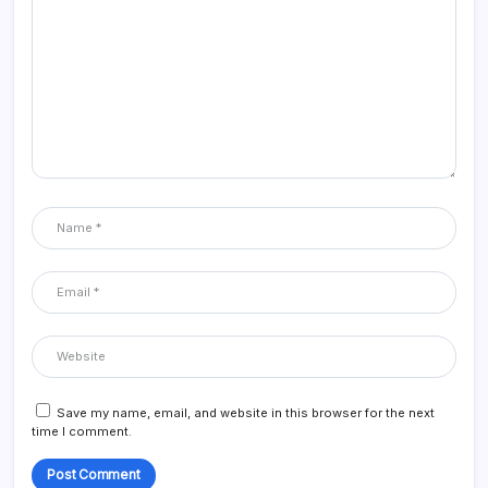
Save my name, email, and website in this browser for the next
time I comment.