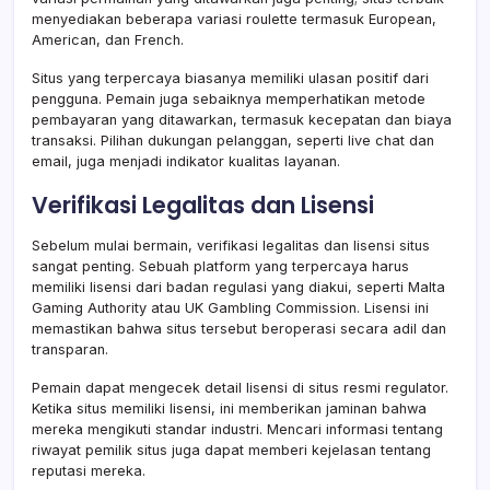
menyediakan beberapa variasi roulette termasuk European,
American, dan French.
Situs yang terpercaya biasanya memiliki ulasan positif dari
pengguna. Pemain juga sebaiknya memperhatikan metode
pembayaran yang ditawarkan, termasuk kecepatan dan biaya
transaksi. Pilihan dukungan pelanggan, seperti live chat dan
email, juga menjadi indikator kualitas layanan.
Verifikasi Legalitas dan Lisensi
Sebelum mulai bermain, verifikasi legalitas dan lisensi situs
sangat penting. Sebuah platform yang terpercaya harus
memiliki lisensi dari badan regulasi yang diakui, seperti Malta
Gaming Authority atau UK Gambling Commission. Lisensi ini
memastikan bahwa situs tersebut beroperasi secara adil dan
transparan.
Pemain dapat mengecek detail lisensi di situs resmi regulator.
Ketika situs memiliki lisensi, ini memberikan jaminan bahwa
mereka mengikuti standar industri. Mencari informasi tentang
riwayat pemilik situs juga dapat memberi kejelasan tentang
reputasi mereka.