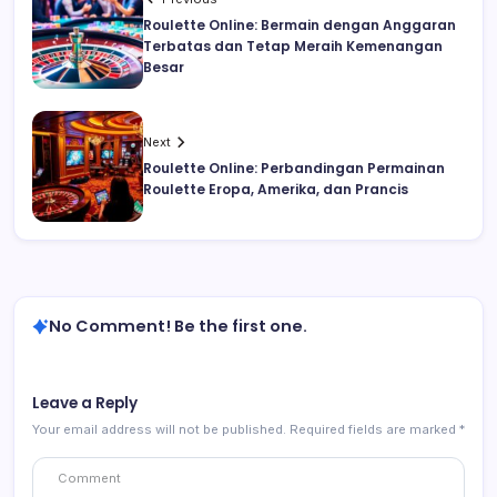
Roulette Online: Bermain dengan Anggaran
Terbatas dan Tetap Meraih Kemenangan
Besar
Next
Roulette Online: Perbandingan Permainan
Roulette Eropa, Amerika, dan Prancis
No Comment! Be the first one.
Leave a Reply
Your email address will not be published.
Required fields are marked
*