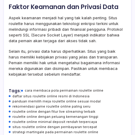
Faktor Keamanan dan Privasi Data
Aspek keamanan menjadi hal yang tak kalah penting. Situs
roulette harus menggunakan teknologi enkripsi terkini untuk
melindungi informasi pribadi dan finansial pengguna. Protokol
seperti SSL (Secure Socket Layer) menjadi indikator bahwa
data pemain akan terjaga dari akses tidak sah.
Selain itu, privasi data harus diperhatikan. Situs yang baik
harus memiliki kebijakan privasi yang jelas dan transparan.
Pemain memiliki hak untuk mengetahui bagaimana informasi
mereka digunakan dan disimpan. Pastikan untuk membaca
kebijakan tersebut sebelum mendaftar.
Tags:
cara membaca pola permainan roulette online
daftar situs roulette online resmi di Indonesia
panduan memilih meja roulette online sesuai modal
rekomendasi game roulette online paling seru
roulette online dengan fitur live streaming terbaik
roulette online dengan peluang kemenangan tinggi
roulette online minimal deposit rendah terpercaya
situs roulette online dengan pembayaran tercepat
strategi martingale pada permainan roulette online