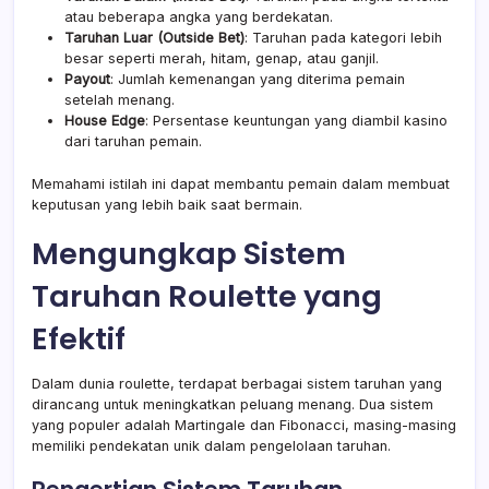
atau beberapa angka yang berdekatan.
Taruhan Luar (Outside Bet)
: Taruhan pada kategori lebih
besar seperti merah, hitam, genap, atau ganjil.
Payout
: Jumlah kemenangan yang diterima pemain
setelah menang.
House Edge
: Persentase keuntungan yang diambil kasino
dari taruhan pemain.
Memahami istilah ini dapat membantu pemain dalam membuat
keputusan yang lebih baik saat bermain.
Mengungkap Sistem
Taruhan Roulette yang
Efektif
Dalam dunia roulette, terdapat berbagai sistem taruhan yang
dirancang untuk meningkatkan peluang menang. Dua sistem
yang populer adalah Martingale dan Fibonacci, masing-masing
memiliki pendekatan unik dalam pengelolaan taruhan.