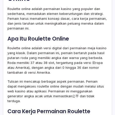
Roulette online adalah permainan kasino yang populer dan
sederhana, memadukan elemen keberuntungan dan strategi.
Pemain harus memahami konsep dasar, cara kerja permainan,
dan jenis taruhan untuk meningkatkan peluang mereka dalam
permainan ini.
Apa Itu Roulette Online
Roulette online adalah versi digital dari permainan meja kasino
yang klasik. Dalam permainan ini, pemain bertaruh pada hasil
putaran roda yang memiliki angka dan warna yang berbeda.
Roda memiliki 37 atau 38 slot, tergantung pada versi (Eropa
atau Amerika), dengan angka dari 0 hingga 36 dan nomor
tambahan di versi Amerika.
Tulisan ini mencakup berbagai aspek permainan. Pemain
dapat mengakses roulette online dengan mudah melalui situs
web kasino atau aplikasi. Permainan ini menggunakan
generator angka acak untuk memastikan公平 dan tidak
terduga.
Cara Kerja Permainan Roulette