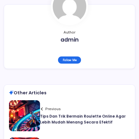
Author
admin
Follow Me
Other Articles
Previous
Tips Dan Trik Bermain Roulette Online Agar
Lebih Mudah Menang Secara Efektif