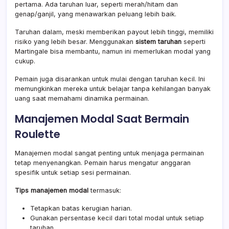
pertama. Ada taruhan luar, seperti merah/hitam dan
genap/ganjil, yang menawarkan peluang lebih baik.
Taruhan dalam, meski memberikan payout lebih tinggi, memiliki
risiko yang lebih besar. Menggunakan
sistem taruhan
seperti
Martingale bisa membantu, namun ini memerlukan modal yang
cukup.
Pemain juga disarankan untuk mulai dengan taruhan kecil. Ini
memungkinkan mereka untuk belajar tanpa kehilangan banyak
uang saat memahami dinamika permainan.
Manajemen Modal Saat Bermain
Roulette
Manajemen modal sangat penting untuk menjaga permainan
tetap menyenangkan. Pemain harus mengatur anggaran
spesifik untuk setiap sesi permainan.
Tips manajemen modal
termasuk:
Tetapkan batas kerugian harian.
Gunakan persentase kecil dari total modal untuk setiap
taruhan.