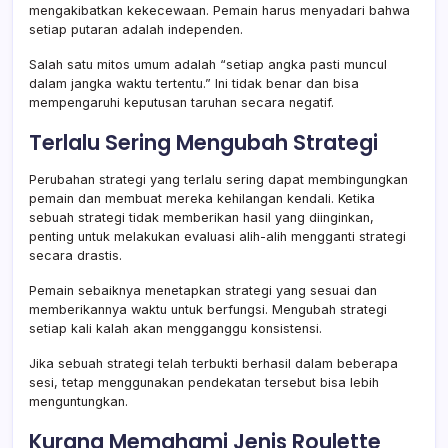
mengakibatkan kekecewaan. Pemain harus menyadari bahwa
setiap putaran adalah independen.
Salah satu mitos umum adalah “setiap angka pasti muncul
dalam jangka waktu tertentu.” Ini tidak benar dan bisa
mempengaruhi keputusan taruhan secara negatif.
Terlalu Sering Mengubah Strategi
Perubahan strategi yang terlalu sering dapat membingungkan
pemain dan membuat mereka kehilangan kendali. Ketika
sebuah strategi tidak memberikan hasil yang diinginkan,
penting untuk melakukan evaluasi alih-alih mengganti strategi
secara drastis.
Pemain sebaiknya menetapkan strategi yang sesuai dan
memberikannya waktu untuk berfungsi. Mengubah strategi
setiap kali kalah akan mengganggu konsistensi.
Jika sebuah strategi telah terbukti berhasil dalam beberapa
sesi, tetap menggunakan pendekatan tersebut bisa lebih
menguntungkan.
Kurang Memahami Jenis Roulette