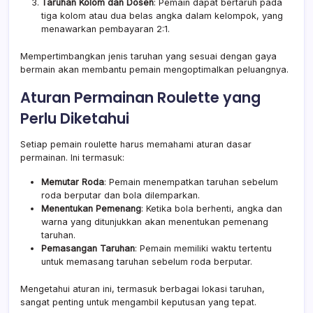
Taruhan Kolom dan Dosen
: Pemain dapat bertaruh pada
tiga kolom atau dua belas angka dalam kelompok, yang
menawarkan pembayaran 2:1.
Mempertimbangkan jenis taruhan yang sesuai dengan gaya
bermain akan membantu pemain mengoptimalkan peluangnya.
Aturan Permainan Roulette yang
Perlu Diketahui
Setiap pemain roulette harus memahami aturan dasar
permainan. Ini termasuk:
Memutar Roda
: Pemain menempatkan taruhan sebelum
roda berputar dan bola dilemparkan.
Menentukan Pemenang
: Ketika bola berhenti, angka dan
warna yang ditunjukkan akan menentukan pemenang
taruhan.
Pemasangan Taruhan
: Pemain memiliki waktu tertentu
untuk memasang taruhan sebelum roda berputar.
Mengetahui aturan ini, termasuk berbagai lokasi taruhan,
sangat penting untuk mengambil keputusan yang tepat.