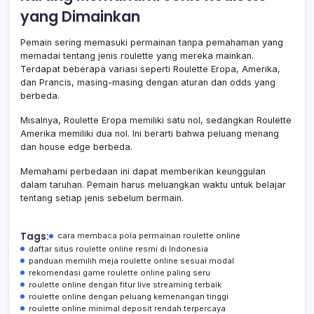
yang Dimainkan
Pemain sering memasuki permainan tanpa pemahaman yang
memadai tentang jenis roulette yang mereka mainkan.
Terdapat beberapa variasi seperti Roulette Eropa, Amerika,
dan Prancis, masing-masing dengan aturan dan odds yang
berbeda.
Misalnya, Roulette Eropa memiliki satu nol, sedangkan Roulette
Amerika memiliki dua nol. Ini berarti bahwa peluang menang
dan house edge berbeda.
Memahami perbedaan ini dapat memberikan keunggulan
dalam taruhan. Pemain harus meluangkan waktu untuk belajar
tentang setiap jenis sebelum bermain.
Tags:
cara membaca pola permainan roulette online
daftar situs roulette online resmi di Indonesia
panduan memilih meja roulette online sesuai modal
rekomendasi game roulette online paling seru
roulette online dengan fitur live streaming terbaik
roulette online dengan peluang kemenangan tinggi
roulette online minimal deposit rendah terpercaya