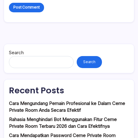
Search
Search
Recent Posts
Cara Mengundang Pemain Profesional ke Dalam Ceme
Private Room Anda Secara Efektif
Rahasia Menghindari Bot Menggunakan Fitur Ceme
Private Room Terbaru 2026 dan Cara Efektifnya
Cara Mendapatkan Password Ceme Private Room