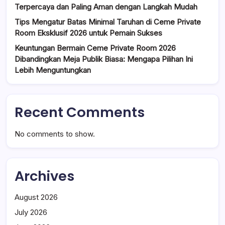
Terpercaya dan Paling Aman dengan Langkah Mudah
Tips Mengatur Batas Minimal Taruhan di Ceme Private
Room Eksklusif 2026 untuk Pemain Sukses
Keuntungan Bermain Ceme Private Room 2026
Dibandingkan Meja Publik Biasa: Mengapa Pilihan Ini
Lebih Menguntungkan
Recent Comments
No comments to show.
Archives
August 2026
July 2026