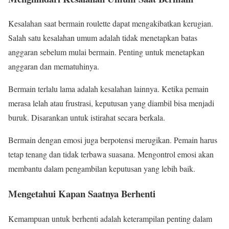
Kesalahan saat bermain roulette dapat mengakibatkan kerugian.
Salah satu kesalahan umum adalah tidak menetapkan batas
anggaran sebelum mulai bermain. Penting untuk menetapkan
anggaran dan mematuhinya.
Bermain terlalu lama adalah kesalahan lainnya. Ketika pemain
merasa lelah atau frustrasi, keputusan yang diambil bisa menjadi
buruk. Disarankan untuk istirahat secara berkala.
Bermain dengan emosi juga berpotensi merugikan. Pemain harus
tetap tenang dan tidak terbawa suasana. Mengontrol emosi akan
membantu dalam pengambilan keputusan yang lebih baik.
Mengetahui Kapan Saatnya Berhenti
Kemampuan untuk berhenti adalah keterampilan penting dalam