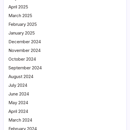
April 2025
March 2025
February 2025
January 2025
December 2024
November 2024
October 2024
September 2024
August 2024
July 2024
June 2024
May 2024
April 2024
March 2024
February 2024