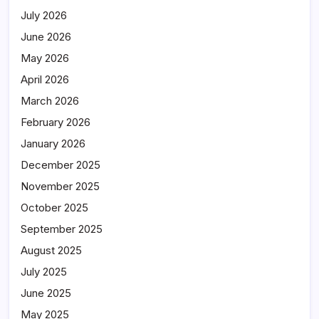
July 2026
June 2026
May 2026
April 2026
March 2026
February 2026
January 2026
December 2025
November 2025
October 2025
September 2025
August 2025
July 2025
June 2025
May 2025