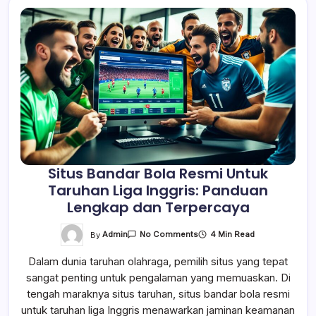
Situs Bandar Bola Resmi Untuk
Taruhan Liga Inggris: Panduan
Lengkap dan Terpercaya
On
By
Admin
4 Min Read
No Comments
Situs
Bandar
Dalam dunia taruhan olahraga, pemilih situs yang tepat
Bola
Resmi
sangat penting untuk pengalaman yang memuaskan. Di
Untuk
Taruhan
tengah maraknya situs taruhan, situs bandar bola resmi
Liga
Inggris:
untuk taruhan liga Inggris menawarkan jaminan keamanan
Panduan