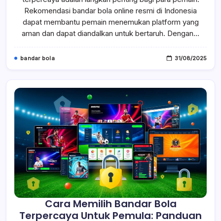
Resmi
Di
Rekomendasi bandar bola online resmi di Indonesia
Indonesia
Untuk
dapat membantu pemain menemukan platform yang
Pengalaman
aman dan dapat diandalkan untuk bertaruh. Dengan…
Taruhan
Terbaik
bandar bola
31/08/2025
Cara Memilih Bandar Bola
Terpercaya Untuk Pemula: Panduan