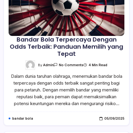
Bandar Bola Terpercaya Dengan
Odds Terbaik: Panduan Memilih yang
Tepat
On
By
Admin
4 Min Read
No Comments
Bandar
Bola
Dalam dunia taruhan olahraga, menemukan bandar bola
Terpercaya
Dengan
terpercaya dengan odds terbaik sangat penting bagi
Odds
Terbaik:
para petaruh. Dengan memilih bandar yang memiliki
Panduan
Memilih
reputasi baik, para pemain dapat memaksimalkan
Yang
potensi keuntungan mereka dan mengurangi risiko…
Tepat
bandar bola
05/09/2025