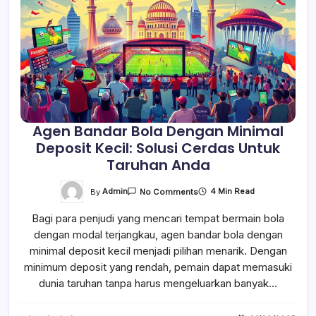
Agen Bandar Bola Dengan Minimal
Deposit Kecil: Solusi Cerdas Untuk
Taruhan Anda
On
By
Admin
4 Min Read
No Comments
Agen
Bandar
Bagi para penjudi yang mencari tempat bermain bola
Bola
Dengan
dengan modal terjangkau, agen bandar bola dengan
Minimal
Deposit
minimal deposit kecil menjadi pilihan menarik. Dengan
Kecil:
Solusi
minimum deposit yang rendah, pemain dapat memasuki
Cerdas
dunia taruhan tanpa harus mengeluarkan banyak…
Untuk
Taruhan
Anda