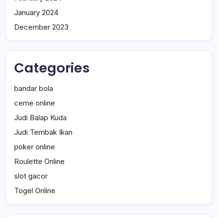
January 2024
December 2023
Categories
bandar bola
ceme online
Judi Balap Kuda
Judi Tembak Ikan
poker online
Roulette Online
slot gacor
Togel Online