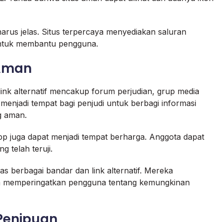
arus jelas. Situs terpercaya menyediakan saluran
 untuk membantu pengguna.
 Aman
nk alternatif mencakup forum perjudian, grup media
i menjadi tempat bagi penjudi untuk berbagi informasi
g aman.
pp juga dapat menjadi tempat berharga. Anggota dapat
 telah teruji.
s berbagai bandar dan link alternatif. Mereka
ta memperingatkan pengguna tentang kemungkinan
 Penipuan