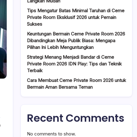
Langkah Mudah
Tips Mengatur Batas Minimal Taruhan di Ceme
Private Room Eksklusif 2026 untuk Pemain
Sukses
Keuntungan Bermain Ceme Private Room 2026
Dibandingkan Meja Publik Biasa: Mengapa
Pilihan Ini Lebih Menguntungkan
Strategi Menang Menjadi Bandar di Ceme
Private Room 2026 IDN Play: Tips dan Teknik
Terbaik
Cara Membuat Ceme Private Room 2026 untuk
Bermain Aman Bersama Teman
Recent Comments
0
No comments to show.