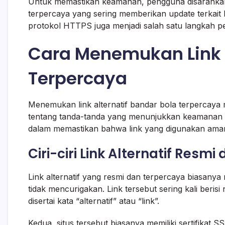
Untuk memastikan keamanan, pengguna disarankan u
terpercaya yang sering memberikan update terkait
protokol HTTPS juga menjadi salah satu langkah pe
Cara Menemukan Link A
Terpercaya
Menemukan link alternatif bandar bola terpercay
tentang tanda-tanda yang menunjukkan keamanan d
dalam memastikan bahwa link yang digunakan aman
Ciri-ciri Link Alternatif Resm
Link alternatif yang resmi dan terpercaya biasanya 
tidak mencurigakan. Link tersebut sering kali ber
disertai kata “alternatif” atau “link”.
Kedua, situs tersebut biasanya memiliki sertifikat 