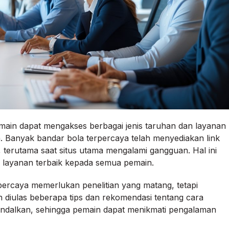
emain dapat mengakses berbagai jenis taruhan dan layanan
 Banyak bandar bola terpercaya telah menyediakan link
terutama saat situs utama mengalami gangguan. Hal ini
layanan terbaik kepada semua pemain.
percaya memerlukan penelitian yang matang, tetapi
kan diulas beberapa tips dan rekomendasi tentang cara
andalkan, sehingga pemain dapat menikmati pengalaman