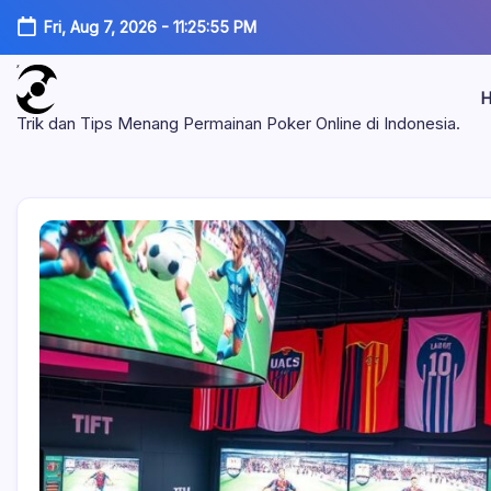
Skip
Fri, Aug 7, 2026
-
11:25:57 PM
to
content
H
annazaradny
Trik dan Tips Menang Permainan Poker Online di Indonesia.