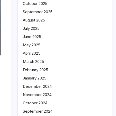
October 2025
September 2025
August 2025
July 2025
June 2025
May 2025
April 2025
March 2025
February 2025
January 2025
December 2024
November 2024
October 2024
September 2024