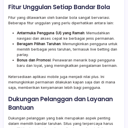
Fitur Unggulan Setiap Bandar Bola
Fitur yang ditawarkan oleh bandar bola sangat bervariasi.
Beberapa fitur unggulan yang perlu diperhatikan antara lain:
Antarmuka Pengguna (UI) yang Ramah
: Memudahkan
navigasi dan akses cepat ke berbagai jenis permainan.
Beragam Pilihan Taruhan
: Memungkinkan pengguna untuk
memilih berbagai jenis taruhan, termasuk live betting dan
parlay.
Bonus dan Promosi
: Penawaran menarik bagi pengguna
baru dan loyal, yang meningkatkan pengalaman bermain.
Ketersediaan aplikasi mobile juga menjadi nilai plus. Ini
memungkinkan permainan dilakukan kapan saja dan di mana
saja, memberikan kenyamanan lebih bagi pengguna.
Dukungan Pelanggan dan Layanan
Bantuan
Dukungan pelanggan yang baik merupakan aspek penting
dalam memilih bandar taruhan. Situs yang terpercaya harus