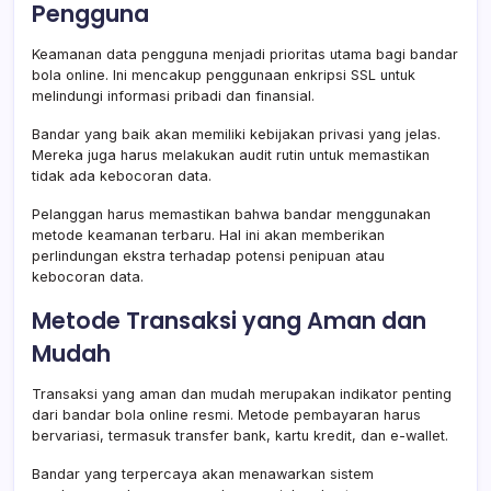
Pengguna
Keamanan data pengguna menjadi prioritas utama bagi bandar
bola online. Ini mencakup penggunaan enkripsi SSL untuk
melindungi informasi pribadi dan finansial.
Bandar yang baik akan memiliki kebijakan privasi yang jelas.
Mereka juga harus melakukan audit rutin untuk memastikan
tidak ada kebocoran data.
Pelanggan harus memastikan bahwa bandar menggunakan
metode keamanan terbaru. Hal ini akan memberikan
perlindungan ekstra terhadap potensi penipuan atau
kebocoran data.
Metode Transaksi yang Aman dan
Mudah
Transaksi yang aman dan mudah merupakan indikator penting
dari bandar bola online resmi. Metode pembayaran harus
bervariasi, termasuk transfer bank, kartu kredit, dan e-wallet.
Bandar yang terpercaya akan menawarkan sistem