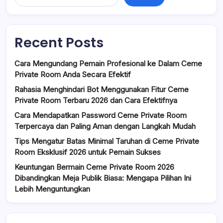
Recent Posts
Cara Mengundang Pemain Profesional ke Dalam Ceme
Private Room Anda Secara Efektif
Rahasia Menghindari Bot Menggunakan Fitur Ceme
Private Room Terbaru 2026 dan Cara Efektifnya
Cara Mendapatkan Password Ceme Private Room
Terpercaya dan Paling Aman dengan Langkah Mudah
Tips Mengatur Batas Minimal Taruhan di Ceme Private
Room Eksklusif 2026 untuk Pemain Sukses
Keuntungan Bermain Ceme Private Room 2026
Dibandingkan Meja Publik Biasa: Mengapa Pilihan Ini
Lebih Menguntungkan