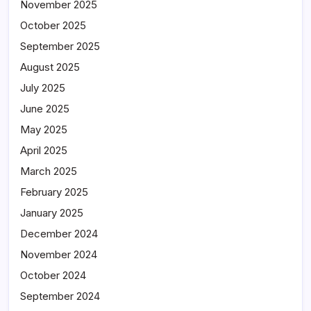
November 2025
October 2025
September 2025
August 2025
July 2025
June 2025
May 2025
April 2025
March 2025
February 2025
January 2025
December 2024
November 2024
October 2024
September 2024