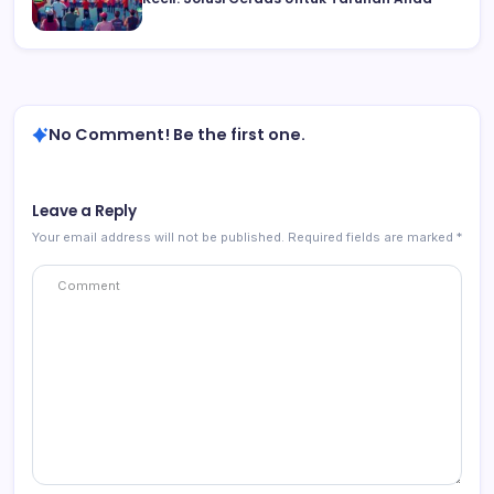
No Comment! Be the first one.
Leave a Reply
Your email address will not be published.
Required fields are marked
*