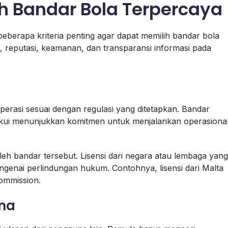
ih Bandar Bola Terpercaya
berapa kriteria penting agar dapat memilih bandar bola
tas, reputasi, keamanan, dan transparansi informasi pada
perasi sesuai dengan regulasi yang ditetapkan. Bandar
 diakui menunjukkan komitmen untuk menjalankan operasiona
 oleh bandar tersebut. Lisensi dari negara atau lembaga yang
enai perlindungan hukum. Contohnya, lisensi dari Malta
ommission.
na