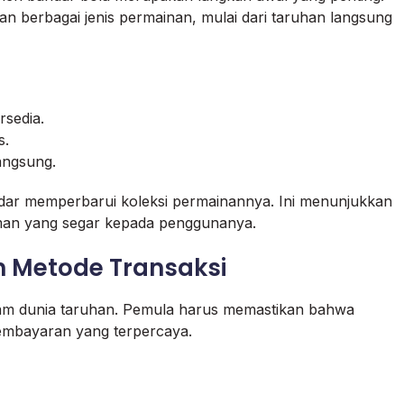
 berbagai jenis permainan, mulai dari taruhan langsung
rsedia.
s.
langsung.
andar memperbarui koleksi permainannya. Ini menunjukkan
man yang segar kepada penggunanya.
n Metode Transaksi
lam dunia taruhan. Pemula harus memastikan bahwa
embayaran yang terpercaya.