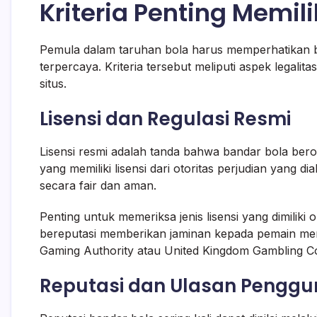
Kriteria Penting Memil
Pemula dalam taruhan bola harus memperhatikan be
terpercaya. Kriteria tersebut meliputi aspek legali
situs.
Lisensi dan Regulasi Resmi
Lisensi resmi adalah tanda bahwa bandar bola bero
yang memiliki lisensi dari otoritas perjudian yang
secara fair dan aman.
Penting untuk memeriksa jenis lisensi yang dimiliki
bereputasi memberikan jaminan kepada pemain meng
Gaming Authority atau United Kingdom Gambling C
Reputasi dan Ulasan Penggu