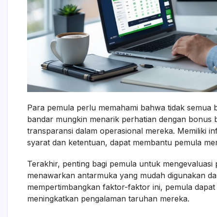
Para pemula perlu memahami bahwa tidak semua
bandar mungkin menarik perhatian dengan bonus bes
transparansi dalam operasional mereka. Memiliki in
syarat dan ketentuan, dapat membantu pemula mer
Terakhir, penting bagi pemula untuk mengevaluasi 
menawarkan antarmuka yang mudah digunakan dan
mempertimbangkan faktor-faktor ini, pemula dap
meningkatkan pengalaman taruhan mereka.