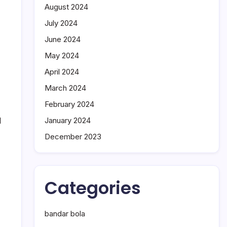
August 2024
July 2024
June 2024
May 2024
April 2024
March 2024
February 2024
l
January 2024
December 2023
Categories
bandar bola