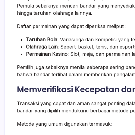
Pemula sebaiknya mencari bandar yang menyediakan
hingga taruhan olahraga lainnya.
Daftar permainan yang dapat diperiksa meliputi:
Taruhan Bola
: Variasi liga dan kompetisi yang te
Olahraga Lain
: Seperti basket, tenis, dan esport
Permainan Kasino
: Slot, meja, dan permainan 
Pemilih juga sebaiknya menilai seberapa sering b
bahwa bandar terlibat dalam memberikan pengala
Memverifikasi Kecepatan da
Transaksi yang cepat dan aman sangat penting da
bandar yang dipilih mendukung berbagai metode p
Metode yang umum digunakan termasuk: