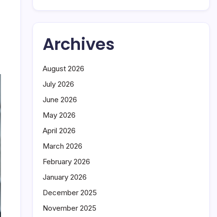
Archives
August 2026
July 2026
June 2026
May 2026
April 2026
March 2026
February 2026
January 2026
December 2025
November 2025