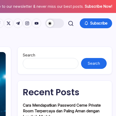
 to our newsletter & never miss our best posts.
Subscribe Now!
tps://www.facebook.com/
https://twitter.com/
https://t.me/
https://www.instagram.com/
https://youtube.com/
Subscribe
Search
Search
Recent Posts
Cara Mendapatkan Password Ceme Private
Room Terpercaya dan Paling Aman dengan