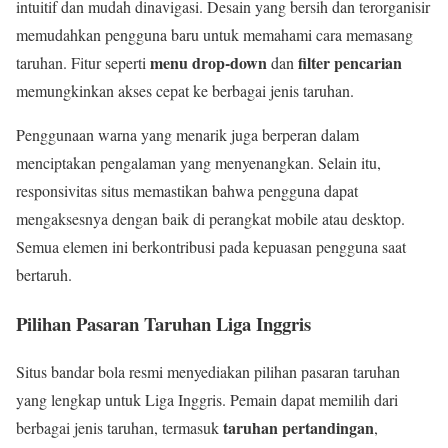
intuitif dan mudah dinavigasi. Desain yang bersih dan terorganisir
memudahkan pengguna baru untuk memahami cara memasang
menu drop-down
filter pencarian
taruhan. Fitur seperti
dan
memungkinkan akses cepat ke berbagai jenis taruhan.
Penggunaan warna yang menarik juga berperan dalam
menciptakan pengalaman yang menyenangkan. Selain itu,
responsivitas situs memastikan bahwa pengguna dapat
mengaksesnya dengan baik di perangkat mobile atau desktop.
Semua elemen ini berkontribusi pada kepuasan pengguna saat
bertaruh.
Pilihan Pasaran Taruhan Liga Inggris
Situs bandar bola resmi menyediakan pilihan pasaran taruhan
yang lengkap untuk Liga Inggris. Pemain dapat memilih dari
taruhan pertandingan
berbagai jenis taruhan, termasuk
,