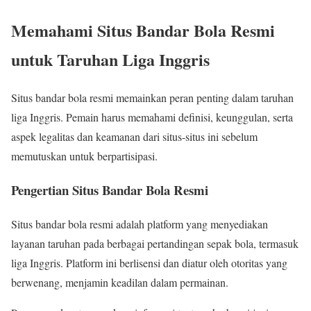
Memahami Situs Bandar Bola Resmi
untuk Taruhan Liga Inggris
Situs bandar bola resmi memainkan peran penting dalam taruhan
liga Inggris. Pemain harus memahami definisi, keunggulan, serta
aspek legalitas dan keamanan dari situs-situs ini sebelum
memutuskan untuk berpartisipasi.
Pengertian Situs Bandar Bola Resmi
Situs bandar bola resmi adalah platform yang menyediakan
layanan taruhan pada berbagai pertandingan sepak bola, termasuk
liga Inggris. Platform ini berlisensi dan diatur oleh otoritas yang
berwenang, menjamin keadilan dalam permainan.