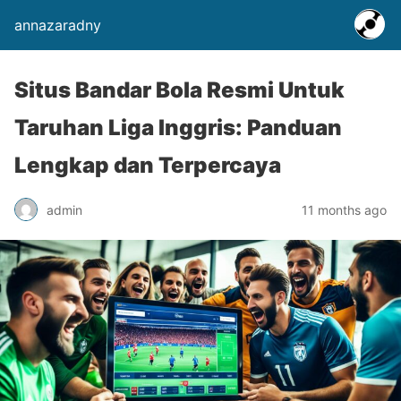
annazaradny
Situs Bandar Bola Resmi Untuk
Taruhan Liga Inggris: Panduan
Lengkap dan Terpercaya
admin
11 months ago