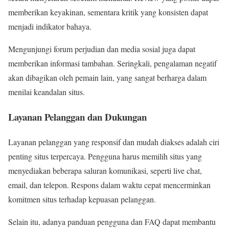
memberikan keyakinan, sementara kritik yang konsisten dapat
menjadi indikator bahaya.
Mengunjungi forum perjudian dan media sosial juga dapat
memberikan informasi tambahan. Seringkali, pengalaman negatif
akan dibagikan oleh pemain lain, yang sangat berharga dalam
menilai keandalan situs.
Layanan Pelanggan dan Dukungan
Layanan pelanggan yang responsif dan mudah diakses adalah ciri
penting situs terpercaya. Pengguna harus memilih situs yang
menyediakan beberapa saluran komunikasi, seperti live chat,
email, dan telepon. Respons dalam waktu cepat mencerminkan
komitmen situs terhadap kepuasan pelanggan.
Selain itu, adanya panduan pengguna dan FAQ dapat membantu