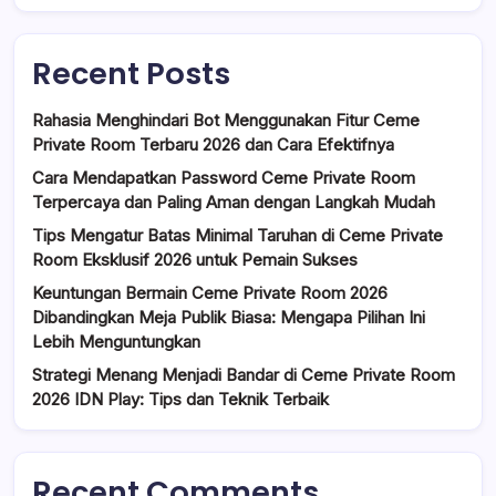
Recent Posts
Rahasia Menghindari Bot Menggunakan Fitur Ceme
Private Room Terbaru 2026 dan Cara Efektifnya
Cara Mendapatkan Password Ceme Private Room
Terpercaya dan Paling Aman dengan Langkah Mudah
Tips Mengatur Batas Minimal Taruhan di Ceme Private
Room Eksklusif 2026 untuk Pemain Sukses
Keuntungan Bermain Ceme Private Room 2026
Dibandingkan Meja Publik Biasa: Mengapa Pilihan Ini
Lebih Menguntungkan
Strategi Menang Menjadi Bandar di Ceme Private Room
2026 IDN Play: Tips dan Teknik Terbaik
Recent Comments