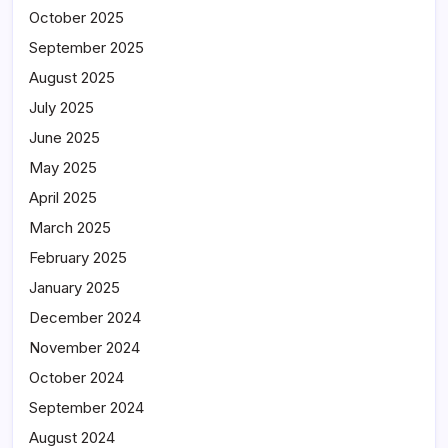
October 2025
September 2025
August 2025
July 2025
June 2025
May 2025
April 2025
March 2025
February 2025
January 2025
December 2024
November 2024
October 2024
September 2024
August 2024