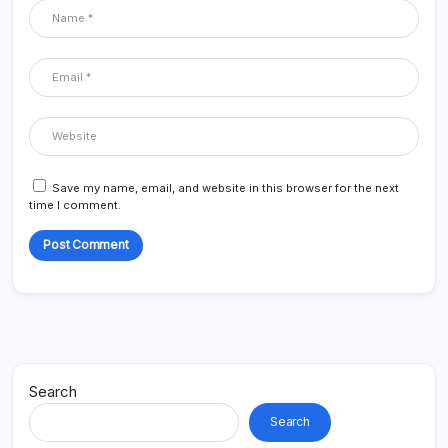
Save my name, email, and website in this browser for the next
time I comment.
Search
Search