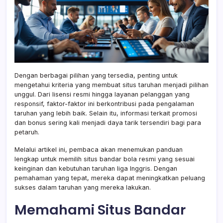
Dengan berbagai pilihan yang tersedia, penting untuk
mengetahui kriteria yang membuat situs taruhan menjadi pilihan
unggul. Dari lisensi resmi hingga layanan pelanggan yang
responsif, faktor-faktor ini berkontribusi pada pengalaman
taruhan yang lebih baik. Selain itu, informasi terkait promosi
dan bonus sering kali menjadi daya tarik tersendiri bagi para
petaruh.
Melalui artikel ini, pembaca akan menemukan panduan
lengkap untuk memilih situs bandar bola resmi yang sesuai
keinginan dan kebutuhan taruhan liga Inggris. Dengan
pemahaman yang tepat, mereka dapat meningkatkan peluang
sukses dalam taruhan yang mereka lakukan.
Memahami Situs Bandar