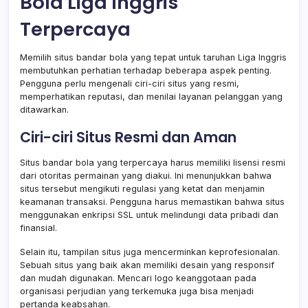
Bola Liga Inggris
Terpercaya
Memilih situs bandar bola yang tepat untuk taruhan Liga Inggris
membutuhkan perhatian terhadap beberapa aspek penting.
Pengguna perlu mengenali ciri-ciri situs yang resmi,
memperhatikan reputasi, dan menilai layanan pelanggan yang
ditawarkan.
Ciri-ciri Situs Resmi dan Aman
Situs bandar bola yang terpercaya harus memiliki lisensi resmi
dari otoritas permainan yang diakui. Ini menunjukkan bahwa
situs tersebut mengikuti regulasi yang ketat dan menjamin
keamanan transaksi. Pengguna harus memastikan bahwa situs
menggunakan enkripsi SSL untuk melindungi data pribadi dan
finansial.
Selain itu, tampilan situs juga mencerminkan keprofesionalan.
Sebuah situs yang baik akan memiliki desain yang responsif
dan mudah digunakan. Mencari logo keanggotaan pada
organisasi perjudian yang terkemuka juga bisa menjadi
pertanda keabsahan.