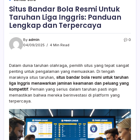
Situs Bandar Bola Resmi Untuk
Taruhan Liga Inggris: Panduan
Lengkap dan Terpercaya
By
admin
0
04/09/2025
4 Min Read
Dalam dunia taruhan olahraga, pemilih situs yang tepat sangat
penting untuk pengalaman yang memuaskan. Di tengah
maraknya situs taruhan,
situs bandar bola resmi untuk taruhan
liga Inggris menawarkan jaminan keamanan dan peluang yang
kompetitif
. Pemain yang serius dalam taruhan pasti ingin
memastikan bahwa mereka berinvestasi di platform yang
terpercaya.