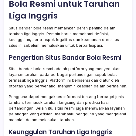
Bola Resmi untuk Taruhan
Liga Inggris
Situs bandar bola resmi memainkan peran penting dalam
taruhan liga Inggris. Pemain harus memahami definisi,
keunggulan, serta aspek legalitas dan keamanan dari situs-
situs ini sebelum memutuskan untuk berpartisipasi.
Pengertian Situs Bandar Bola Resmi
Situs bandar bola resmi adalah platform yang menyediakan
layanan taruhan pada berbagai pertandingan sepak bola,
termasuk liga Inggris. Platform ini berlisensi dan diatur oleh
otoritas yang berwenang, menjamin keadilan dalam permainan.
Pengguna dapat mengakses informasi tentang berbagai jenis
taruhan, termasuk taruhan langsung dan prediksi hasil
pertandingan. Selain itu, situs resmi juga menawarkan layanan
pelanggan yang efisien, membantu pengguna yang mengalami
masalah dalam melakukan taruhan.
Keunggulan Taruhan Liga Inggris