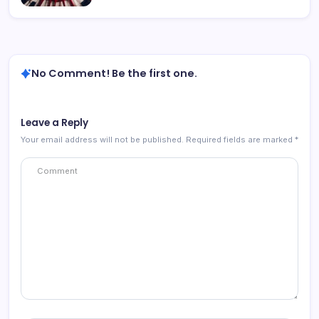
No Comment! Be the first one.
Leave a Reply
Your email address will not be published.
Required fields are marked
*