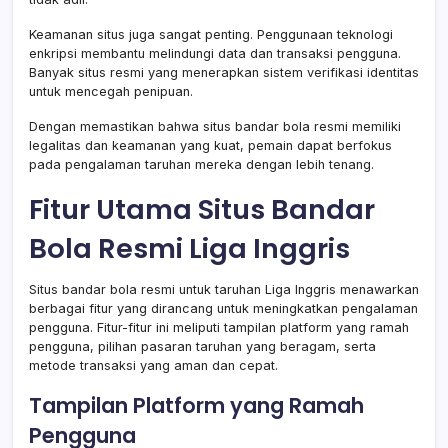
Keamanan situs juga sangat penting. Penggunaan teknologi
enkripsi membantu melindungi data dan transaksi pengguna.
Banyak situs resmi yang menerapkan sistem verifikasi identitas
untuk mencegah penipuan.
Dengan memastikan bahwa situs bandar bola resmi memiliki
legalitas dan keamanan yang kuat, pemain dapat berfokus
pada pengalaman taruhan mereka dengan lebih tenang.
Fitur Utama Situs Bandar
Bola Resmi Liga Inggris
Situs bandar bola resmi untuk taruhan Liga Inggris menawarkan
berbagai fitur yang dirancang untuk meningkatkan pengalaman
pengguna. Fitur-fitur ini meliputi tampilan platform yang ramah
pengguna, pilihan pasaran taruhan yang beragam, serta
metode transaksi yang aman dan cepat.
Tampilan Platform yang Ramah
Pengguna