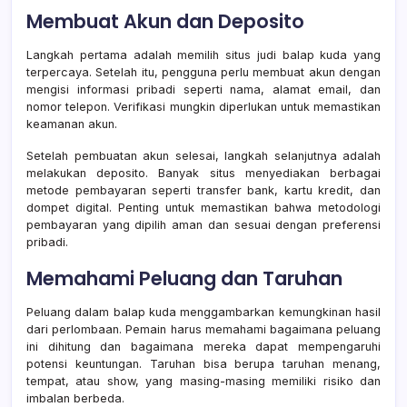
Membuat Akun dan Deposito
Langkah pertama adalah memilih situs judi balap kuda yang
terpercaya. Setelah itu, pengguna perlu membuat akun dengan
mengisi informasi pribadi seperti nama, alamat email, dan
nomor telepon. Verifikasi mungkin diperlukan untuk memastikan
keamanan akun.
Setelah pembuatan akun selesai, langkah selanjutnya adalah
melakukan deposito. Banyak situs menyediakan berbagai
metode pembayaran seperti transfer bank, kartu kredit, dan
dompet digital. Penting untuk memastikan bahwa metodologi
pembayaran yang dipilih aman dan sesuai dengan preferensi
pribadi.
Memahami Peluang dan Taruhan
Peluang dalam balap kuda menggambarkan kemungkinan hasil
dari perlombaan. Pemain harus memahami bagaimana peluang
ini dihitung dan bagaimana mereka dapat mempengaruhi
potensi keuntungan. Taruhan bisa berupa taruhan menang,
tempat, atau show, yang masing-masing memiliki risiko dan
imbalan berbeda.