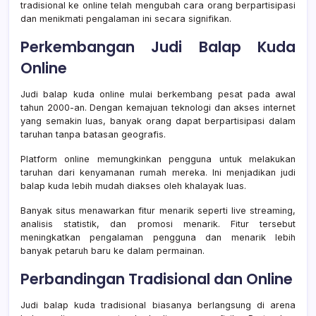
tradisional ke online telah mengubah cara orang berpartisipasi
dan menikmati pengalaman ini secara signifikan.
Perkembangan Judi Balap Kuda
Online
Judi balap kuda online mulai berkembang pesat pada awal
tahun 2000-an. Dengan kemajuan teknologi dan akses internet
yang semakin luas, banyak orang dapat berpartisipasi dalam
taruhan tanpa batasan geografis.
Platform online memungkinkan pengguna untuk melakukan
taruhan dari kenyamanan rumah mereka. Ini menjadikan judi
balap kuda lebih mudah diakses oleh khalayak luas.
Banyak situs menawarkan fitur menarik seperti live streaming,
analisis statistik, dan promosi menarik. Fitur tersebut
meningkatkan pengalaman pengguna dan menarik lebih
banyak petaruh baru ke dalam permainan.
Perbandingan Tradisional dan Online
Judi balap kuda tradisional biasanya berlangsung di arena