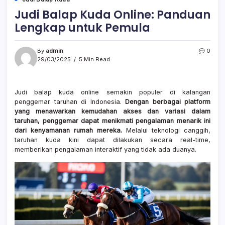
Judi Balap Kuda Online: Panduan
Lengkap untuk Pemula
By
admin
0
29/03/2025
5 Min Read
Judi balap kuda online semakin populer di kalangan
penggemar taruhan di Indonesia.
Dengan berbagai platform
yang menawarkan kemudahan akses dan variasi dalam
taruhan, penggemar dapat menikmati pengalaman menarik ini
dari kenyamanan rumah mereka.
Melalui teknologi canggih,
taruhan kuda kini dapat dilakukan secara real-time,
memberikan pengalaman interaktif yang tidak ada duanya.