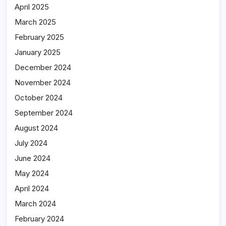
April 2025
March 2025
February 2025
January 2025
December 2024
November 2024
October 2024
September 2024
August 2024
July 2024
June 2024
May 2024
April 2024
March 2024
February 2024