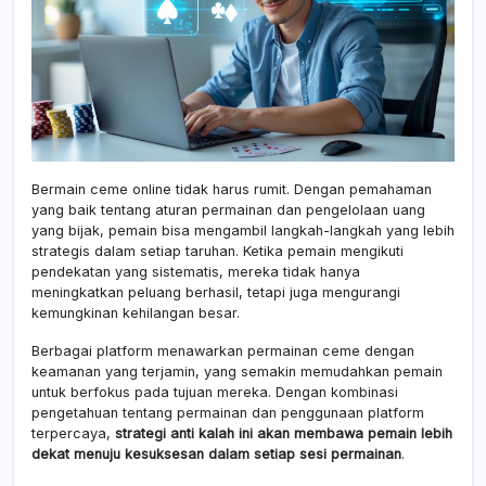
Bermain ceme online tidak harus rumit. Dengan pemahaman
yang baik tentang aturan permainan dan pengelolaan uang
yang bijak, pemain bisa mengambil langkah-langkah yang lebih
strategis dalam setiap taruhan. Ketika pemain mengikuti
pendekatan yang sistematis, mereka tidak hanya
meningkatkan peluang berhasil, tetapi juga mengurangi
kemungkinan kehilangan besar.
Berbagai platform menawarkan permainan ceme dengan
keamanan yang terjamin, yang semakin memudahkan pemain
untuk berfokus pada tujuan mereka. Dengan kombinasi
pengetahuan tentang permainan dan penggunaan platform
terpercaya,
strategi anti kalah ini akan membawa pemain lebih
dekat menuju kesuksesan dalam setiap sesi permainan
.