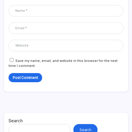
Save my name, email, and website in this browser for the next
time I comment.
Search
Search