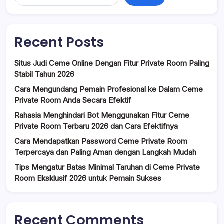
Recent Posts
Situs Judi Ceme Online Dengan Fitur Private Room Paling
Stabil Tahun 2026
Cara Mengundang Pemain Profesional ke Dalam Ceme
Private Room Anda Secara Efektif
Rahasia Menghindari Bot Menggunakan Fitur Ceme
Private Room Terbaru 2026 dan Cara Efektifnya
Cara Mendapatkan Password Ceme Private Room
Terpercaya dan Paling Aman dengan Langkah Mudah
Tips Mengatur Batas Minimal Taruhan di Ceme Private
Room Eksklusif 2026 untuk Pemain Sukses
Recent Comments