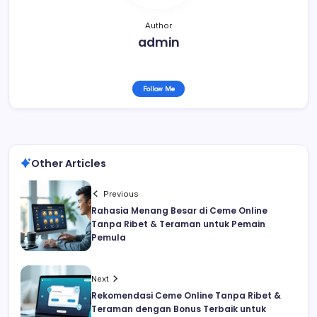
Author
admin
Follow Me
Other Articles
Previous
Rahasia Menang Besar di Ceme Online
Tanpa Ribet & Teraman untuk Pemain
Pemula
Next
Rekomendasi Ceme Online Tanpa Ribet &
Teraman dengan Bonus Terbaik untuk