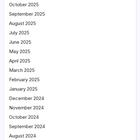
October 2025
September 2025
August 2025
July 2025
June 2025
May 2025
April 2025
March 2025
February 2025
January 2025
December 2024
November 2024
October 2024
September 2024
August 2024