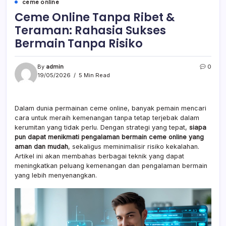
ceme online
Ceme Online Tanpa Ribet &
Teraman: Rahasia Sukses
Bermain Tanpa Risiko
By
admin
0
19/05/2026
5 Min Read
Dalam dunia permainan ceme online, banyak pemain mencari
cara untuk meraih kemenangan tanpa tetap terjebak dalam
kerumitan yang tidak perlu. Dengan strategi yang tepat,
siapa
pun dapat menikmati pengalaman bermain ceme online yang
aman dan mudah
, sekaligus meminimalisir risiko kekalahan.
Artikel ini akan membahas berbagai teknik yang dapat
meningkatkan peluang kemenangan dan pengalaman bermain
yang lebih menyenangkan.