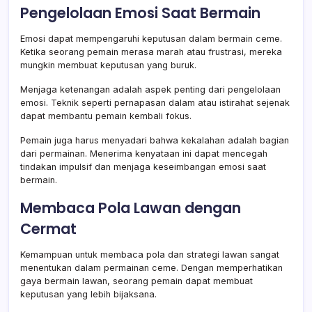
Pengelolaan Emosi Saat Bermain
Emosi dapat mempengaruhi keputusan dalam bermain ceme.
Ketika seorang pemain merasa marah atau frustrasi, mereka
mungkin membuat keputusan yang buruk.
Menjaga ketenangan adalah aspek penting dari pengelolaan
emosi. Teknik seperti pernapasan dalam atau istirahat sejenak
dapat membantu pemain kembali fokus.
Pemain juga harus menyadari bahwa kekalahan adalah bagian
dari permainan. Menerima kenyataan ini dapat mencegah
tindakan impulsif dan menjaga keseimbangan emosi saat
bermain.
Membaca Pola Lawan dengan
Cermat
Kemampuan untuk membaca pola dan strategi lawan sangat
menentukan dalam permainan ceme. Dengan memperhatikan
gaya bermain lawan, seorang pemain dapat membuat
keputusan yang lebih bijaksana.