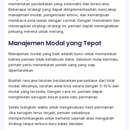
memerlukan pendekatan yang sistematis dan terencana.
Beberapa strategi yang dapat diimplementasikan mencakup
manajemen modal, pengelolaan emosi, dan kemampuan
membaca pola lawan dengan cermat. Dengan memahami dan
menerapkan strategi-strategi ini, pemain dapat meningkatkan
peluang mereka untuk menang.
Manajemen Modal yang Tepat
Manajemen modal yang baik adalah kunci untuk memastikan
bahwa pemain tidak kehabisan dana. Sebelum mulai bermain,
pemain perlu menentukan jumlah uang yang siap
dipertaruhkan.
Buatlah rencana taruhan berdasarkan persentase dari total
modal. Misalnya, taruhan awal bisa setara dengan 5-10% dari
modal yang tersedia. Dengan cara ini, pemain dapat
menghindari kerugian besar pada satu permainan.
Selalu luangkan waktu untuk mengevaluasi hasil permainan.
Jika kerugian terus terjadi, pemain sebaiknya
mempertimbangkan untuk berhenti sejenak atau mengubah
strategi tanpa terburu-buru balas dendam.