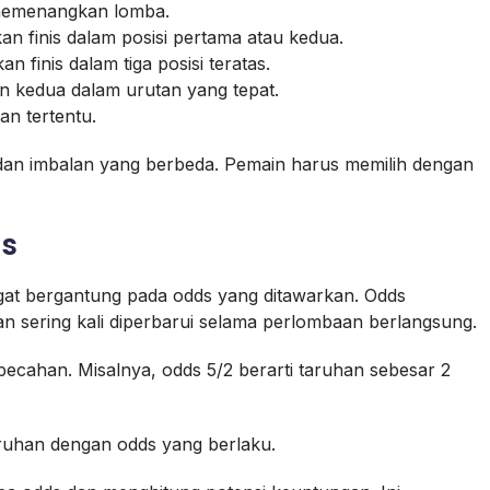
 memenangkan lomba.
an finis dalam posisi pertama atau kedua.
 finis dalam tiga posisi teratas.
an kedua dalam urutan yang tepat.
an tertentu.
ko dan imbalan yang berbeda. Pemain harus memilih dengan
ds
at bergantung pada odds yang ditawarkan. Odds
 sering kali diperbarui selama perlombaan berlangsung.
pecahan. Misalnya, odds 5/2 berarti taruhan sebesar 2
ruhan dengan odds yang berlaku.