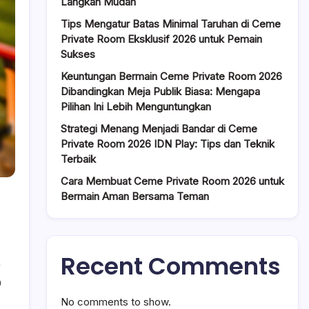
Langkah Mudah
Tips Mengatur Batas Minimal Taruhan di Ceme
Private Room Eksklusif 2026 untuk Pemain
Sukses
Keuntungan Bermain Ceme Private Room 2026
Dibandingkan Meja Publik Biasa: Mengapa
Pilihan Ini Lebih Menguntungkan
Strategi Menang Menjadi Bandar di Ceme
Private Room 2026 IDN Play: Tips dan Teknik
Terbaik
Cara Membuat Ceme Private Room 2026 untuk
Bermain Aman Bersama Teman
Recent Comments
0
No comments to show.