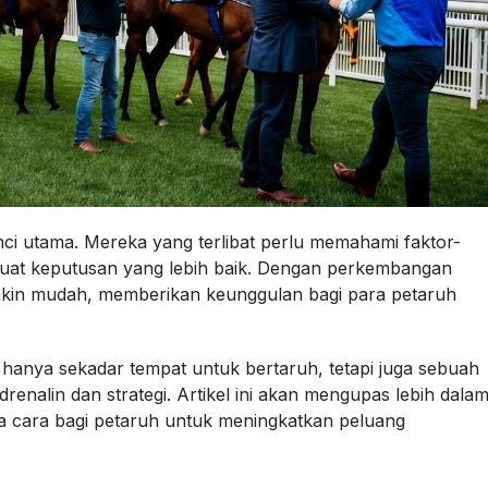
nci utama. Mereka yang terlibat perlu memahami faktor-
embuat keputusan yang lebih baik. Dengan perkembangan
emakin mudah, memberikan keunggulan bagi para petaruh
hanya sekadar tempat untuk bertaruh, tetapi juga sebuah
enalin dan strategi. Artikel ini akan mengupas lebih dala
na cara bagi petaruh untuk meningkatkan peluang