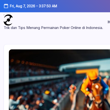
Skip
Fri, Aug 7, 2026
-
3:37:51 AM
to
content
H
annazaradny
Trik dan Tips Menang Permainan Poker Online di Indonesia.