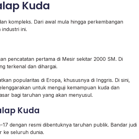
alap Kuda
a dan kompleks. Dari awal mula hingga perkembangan
ndustri ini.
an pencatatan pertama di Mesir sekitar 2000 SM. Di
g terkenal dan dihargai.
n popularitas di Eropa, khususnya di Inggris. Di sini,
diselenggarakan untuk menguji kemampuan kuda dan
dasar bagi taruhan yang akan menyusul.
alap Kuda
-17 dengan resmi dibentuknya taruhan publik. Bandar judi
r ke seluruh dunia.