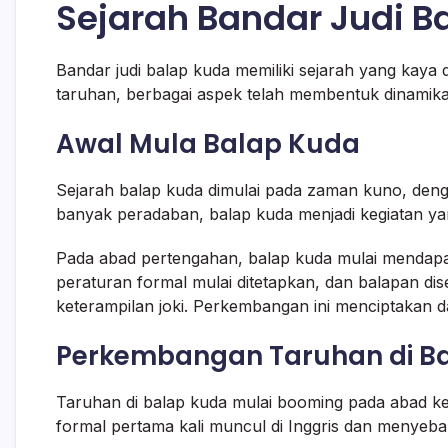
Sejarah Bandar Judi B
Bandar judi balap kuda memiliki sejarah yang kay
taruhan, berbagai aspek telah membentuk dinamika i
Awal Mula Balap Kuda
Sejarah balap kuda dimulai pada zaman kuno, deng
banyak peradaban, balap kuda menjadi kegiatan yan
Pada abad pertengahan, balap kuda mulai mendapatka
peraturan formal mulai ditetapkan, dan balapan 
keterampilan joki. Perkembangan ini menciptakan 
Perkembangan Taruhan di B
Taruhan di balap kuda mulai booming pada abad ke
formal pertama kali muncul di Inggris dan menyeba