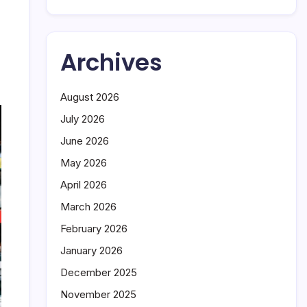
Archives
August 2026
July 2026
June 2026
May 2026
April 2026
March 2026
February 2026
January 2026
December 2025
November 2025