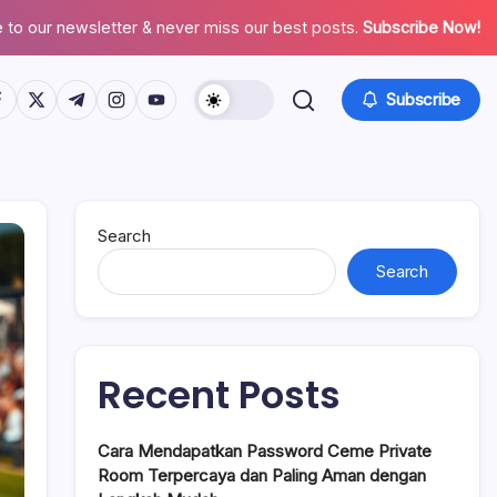
 to our newsletter & never miss our best posts.
Subscribe Now!
tps://www.facebook.com/
https://twitter.com/
https://t.me/
https://www.instagram.com/
https://youtube.com/
Subscribe
Search
Search
Recent Posts
Cara Mendapatkan Password Ceme Private
Room Terpercaya dan Paling Aman dengan