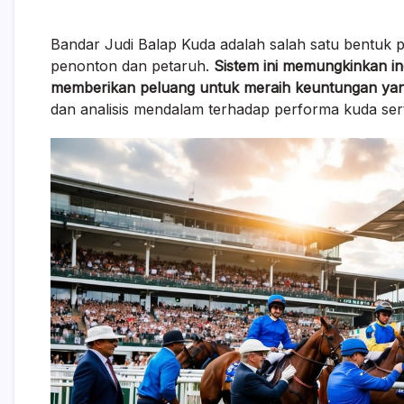
Bandar Judi Balap Kuda adalah salah satu bentuk p
penonton dan petaruh.
Sistem ini memungkinkan in
memberikan peluang untuk meraih keuntungan yang
dan analisis mendalam terhadap performa kuda sert