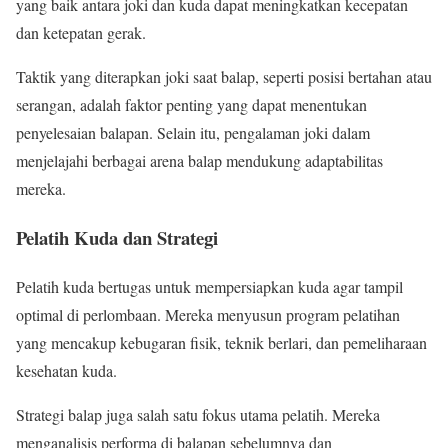
yang baik antara joki dan kuda dapat meningkatkan kecepatan
dan ketepatan gerak.
Taktik yang diterapkan joki saat balap, seperti posisi bertahan atau
serangan, adalah faktor penting yang dapat menentukan
penyelesaian balapan. Selain itu, pengalaman joki dalam
menjelajahi berbagai arena balap mendukung adaptabilitas
mereka.
Pelatih Kuda dan Strategi
Pelatih kuda bertugas untuk mempersiapkan kuda agar tampil
optimal di perlombaan. Mereka menyusun program pelatihan
yang mencakup kebugaran fisik, teknik berlari, dan pemeliharaan
kesehatan kuda.
Strategi balap juga salah satu fokus utama pelatih. Mereka
menganalisis performa di balapan sebelumnya dan