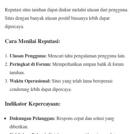
Reputasi situs taruhan dapat diukur melalui ulasan dari pengguna.
Situs dengan banyak ulasan positif biasanya lebih dapat
dipercaya.
Cara Menilai Reputasi:
Ulasan Pengguna:
Mencari tahu pengalaman pengguna lain.
Peringkat di Forum:
Memperhatikan umpan balik di forum
taruhan.
Waktu Operasional:
Situs yang telah lama beroperasi
cenderung lebih dapat dipercaya.
Indikator Kepercayaan:
Dukungan Pelanggan:
Respons cepat dan solusi yang
diberikan.