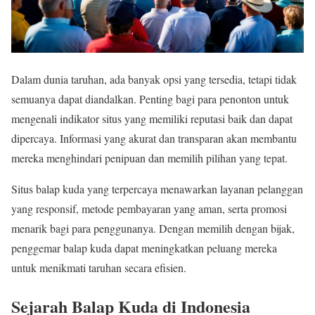
Dalam dunia taruhan, ada banyak opsi yang tersedia, tetapi tidak
semuanya dapat diandalkan. Penting bagi para penonton untuk
mengenali indikator situs yang memiliki reputasi baik dan dapat
dipercaya. Informasi yang akurat dan transparan akan membantu
mereka menghindari penipuan dan memilih pilihan yang tepat.
Situs balap kuda yang terpercaya menawarkan layanan pelanggan
yang responsif, metode pembayaran yang aman, serta promosi
menarik bagi para penggunanya. Dengan memilih dengan bijak,
penggemar balap kuda dapat meningkatkan peluang mereka
untuk menikmati taruhan secara efisien.
Sejarah Balap Kuda di Indonesia