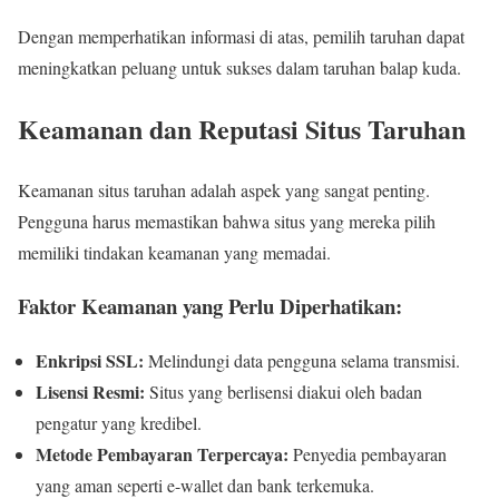
Dengan memperhatikan informasi di atas, pemilih taruhan dapat
meningkatkan peluang untuk sukses dalam taruhan balap kuda.
Keamanan dan Reputasi Situs Taruhan
Keamanan situs taruhan adalah aspek yang sangat penting.
Pengguna harus memastikan bahwa situs yang mereka pilih
memiliki tindakan keamanan yang memadai.
Faktor Keamanan yang Perlu Diperhatikan:
Enkripsi SSL:
Melindungi data pengguna selama transmisi.
Lisensi Resmi:
Situs yang berlisensi diakui oleh badan
pengatur yang kredibel.
Metode Pembayaran Terpercaya:
Penyedia pembayaran
yang aman seperti e-wallet dan bank terkemuka.