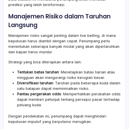
prediksi yang lebih terinformasi.
Manajemen Risiko dalam Taruhan
Langsung
Manajemen risiko sangat penting dalam live betting, di mana
keputusan harus diambil dengan cepat. Penumpang perlu
menentukan seberapa banyak modal yang akan dipertaruhkan
dan kapan harus mundur.
Strategi yang bisa diterapkan antara lain:
Tentukan batas taruhan
: Menetapkan batas harian atau
mingguan akan mengurangi risiko kerugian besar.
Diversifikasi taruhan
: Taruhan pada beberapa kuda dalam
satu balapan dapat meminimalkan risiko.
Pantau pergerakan odds
: Memperhatikan perubahan odds
dapat memberi petunjuk tentang persepsi pasar terhadap
peluang kuda.
Dengan pendekatan ini, penumpang dapat menghindari
keputusan impulsif yang berpotensi merugikan.