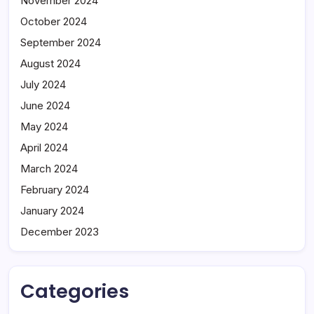
November 2024
October 2024
September 2024
August 2024
July 2024
June 2024
May 2024
April 2024
March 2024
February 2024
January 2024
December 2023
Categories