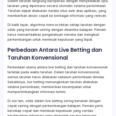
Sistem taruhan langsung beroperasi dengan menyediakan opsi
taruhan yang diperbarui secara otomatis selama perlombaan.
Taruhan dapat dilakukan melalui situs web atau aplikasi, yang
memberikan akses cepat ke berbagai informasi yang relevan.
Di balik layar, algoritma mencocokkan setiap taruhan dengan
odds yang berubah seiring dengan dinamika balapan. Pemain
harus memanfaatkan pengetahuan mereka dan mengikuti
perkembangan untuk membuat keputusan yang tepat.
Perbedaan Antara Live Betting dan
Taruhan Konvensional
Perbedaan utama antara live betting dan taruhan konvensional
terletak pada waktu taruhan. Dalam taruhan konvensional,
semua taruhan harus dilakukan sebelum perlombaan dimulai.
Sebaliknya, live betting memungkinkan taruhan dilakukan
selama perlombaan, memberikan kesempatan untuk
mempertimbangkan informasi terkini.
Di sisi lain, odds dalam live betting sering berubah dengan
cepat seiring dengan perkembangan balapan. Pemain perlu
bersikap cepat dan membuat keputusan yang cerdas
berdasarkan informasi yang diperoleh secara langsung.