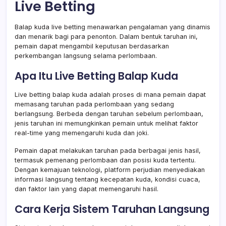
Live Betting
Balap kuda live betting menawarkan pengalaman yang dinamis
dan menarik bagi para penonton. Dalam bentuk taruhan ini,
pemain dapat mengambil keputusan berdasarkan
perkembangan langsung selama perlombaan.
Apa Itu Live Betting Balap Kuda
Live betting balap kuda adalah proses di mana pemain dapat
memasang taruhan pada perlombaan yang sedang
berlangsung. Berbeda dengan taruhan sebelum perlombaan,
jenis taruhan ini memungkinkan pemain untuk melihat faktor
real-time yang memengaruhi kuda dan joki.
Pemain dapat melakukan taruhan pada berbagai jenis hasil,
termasuk pemenang perlombaan dan posisi kuda tertentu.
Dengan kemajuan teknologi, platform perjudian menyediakan
informasi langsung tentang kecepatan kuda, kondisi cuaca,
dan faktor lain yang dapat memengaruhi hasil.
Cara Kerja Sistem Taruhan Langsung