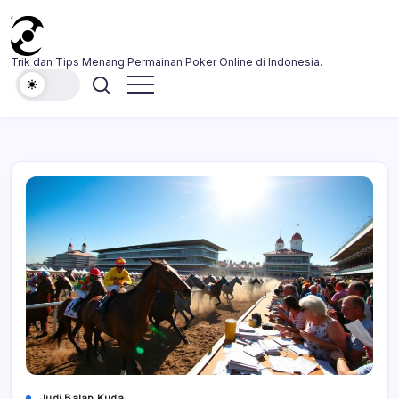
Skip
to
content
annazaradny
Trik dan Tips Menang Permainan Poker Online di Indonesia.
Judi Balap Kuda