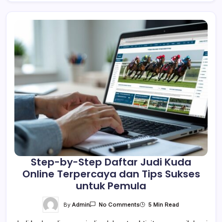
Step-by-Step Daftar Judi Kuda
Online Terpercaya dan Tips Sukses
untuk Pemula
On
By
Admin
5 Min Read
No Comments
Step-
By-