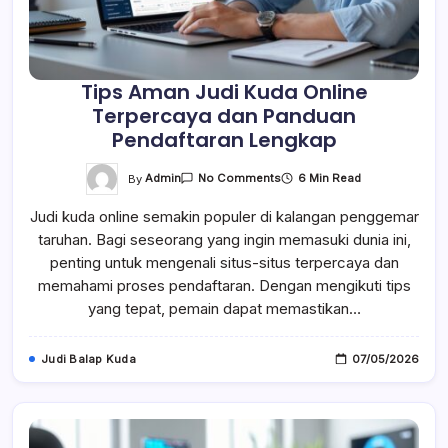
Tips Aman Judi Kuda Online
Terpercaya dan Panduan
Pendaftaran Lengkap
On
By
Admin
6 Min Read
No Comments
Tips
Aman
Judi kuda online semakin populer di kalangan penggemar
Judi
Kuda
taruhan. Bagi seseorang yang ingin memasuki dunia ini,
Online
Terpercaya
penting untuk mengenali situs-situs terpercaya dan
Dan
Panduan
memahami proses pendaftaran. Dengan mengikuti tips
Pendaftaran
yang tepat, pemain dapat memastikan…
Lengkap
Judi Balap Kuda
07/05/2026