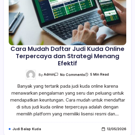
Cara Mudah Daftar Judi Kuda Online
Terpercaya dan Strategi Menang
Efektif
On
By
Admin
5 Min Read
No Comments
Cara
Mudah
Banyak yang tertarik pada judi kuda online karena
Daftar
Judi
menawarkan pengalaman yang seru dan peluang untuk
Kuda
Online
mendapatkan keuntungan. Cara mudah untuk mendaftar
Terpercaya
Dan
di situs judi kuda online terpercaya adalah dengan
Strategi
memilih platform yang memiliki lisensi resmi dan…
Menang
Efektif
Judi Balap Kuda
12/05/2026