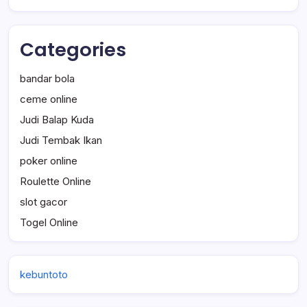
Categories
bandar bola
ceme online
Judi Balap Kuda
Judi Tembak Ikan
poker online
Roulette Online
slot gacor
Togel Online
kebuntoto