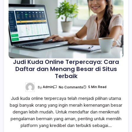
Judi Kuda Online Terpercaya: Cara
Daftar dan Menang Besar di Situs
Terbaik
On
By
Admin
5 Min Read
No Comments
Judi
Kuda
Judi kuda online terpercaya telah menjadi pilihan utama
Online
Terpercaya:
bagi banyak orang yang ingin meraih kemenangan besar
Cara
Daftar
dengan lebih mudah. Untuk mendaftar dan menikmati
Dan
Menang
pengalaman bermain yang aman, penting untuk memilih
Besar
platform yang kredibel dan terbukti sebagai…
Di
Situs