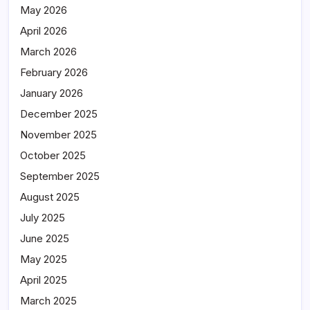
May 2026
April 2026
March 2026
February 2026
January 2026
December 2025
November 2025
October 2025
September 2025
August 2025
July 2025
June 2025
May 2025
April 2025
March 2025