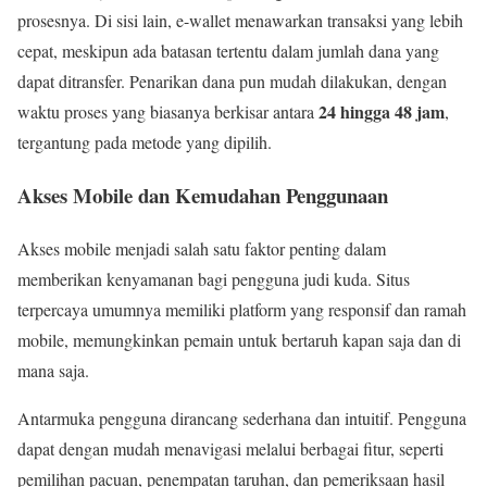
prosesnya. Di sisi lain, e-wallet menawarkan transaksi yang lebih
cepat, meskipun ada batasan tertentu dalam jumlah dana yang
dapat ditransfer. Penarikan dana pun mudah dilakukan, dengan
24 hingga 48 jam
waktu proses yang biasanya berkisar antara
,
tergantung pada metode yang dipilih.
Akses Mobile dan Kemudahan Penggunaan
Akses mobile menjadi salah satu faktor penting dalam
memberikan kenyamanan bagi pengguna judi kuda. Situs
terpercaya umumnya memiliki platform yang responsif dan ramah
mobile, memungkinkan pemain untuk bertaruh kapan saja dan di
mana saja.
Antarmuka pengguna dirancang sederhana dan intuitif. Pengguna
dapat dengan mudah menavigasi melalui berbagai fitur, seperti
pemilihan pacuan, penempatan taruhan, dan pemeriksaan hasil