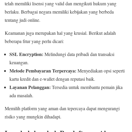
telah memiliki lisensi yang valid dan mengikuti hukum yang
berlaku. Berbagai negara memiliki kebijakan yang berbeda
tentang judi online.
Keamanan juga merupakan hal yang krusial. Berikut adalah
beberapa fitur yang perlu dicari:
SSL Encryption:
Melindungi data pribadi dan transaksi
keuangan.
Metode Pembayaran Terpercaya:
Menyediakan opsi seperti
kartu kredit dan e-wallet dengan reputasi baik.
Layanan Pelanggan:
Tersedia untuk membantu pemain jika
ada masalah.
Memilih platform yang aman dan tepercaya dapat mengurangi
risiko yang mungkin dihadapi.