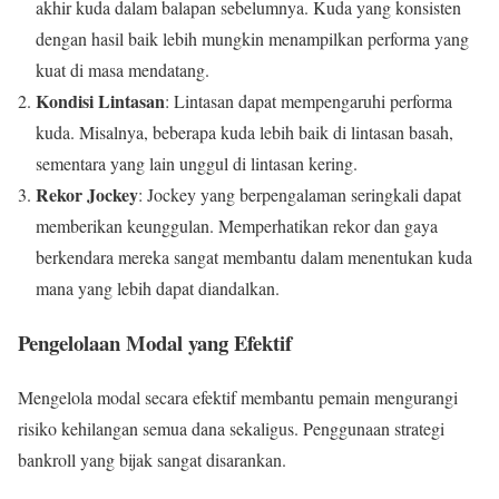
akhir kuda dalam balapan sebelumnya. Kuda yang konsisten
dengan hasil baik lebih mungkin menampilkan performa yang
kuat di masa mendatang.
Kondisi Lintasan
: Lintasan dapat mempengaruhi performa
kuda. Misalnya, beberapa kuda lebih baik di lintasan basah,
sementara yang lain unggul di lintasan kering.
Rekor Jockey
: Jockey yang berpengalaman seringkali dapat
memberikan keunggulan. Memperhatikan rekor dan gaya
berkendara mereka sangat membantu dalam menentukan kuda
mana yang lebih dapat diandalkan.
Pengelolaan Modal yang Efektif
Mengelola modal secara efektif membantu pemain mengurangi
risiko kehilangan semua dana sekaligus. Penggunaan strategi
bankroll yang bijak sangat disarankan.