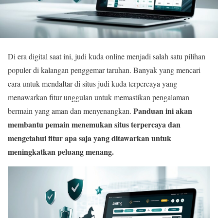
Di era digital saat ini, judi kuda online menjadi salah satu pilihan
populer di kalangan penggemar taruhan. Banyak yang mencari
cara untuk mendaftar di situs judi kuda terpercaya yang
menawarkan fitur unggulan untuk memastikan pengalaman
Panduan ini akan
bermain yang aman dan menyenangkan.
membantu pemain menemukan situs terpercaya dan
mengetahui fitur apa saja yang ditawarkan untuk
meningkatkan peluang menang.