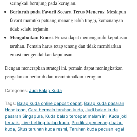
seringkali berujung pada kerugian.
Bertaruh pada Favorit Secara Terus Menerus
: Meskipun
favorit memiliki peluang menang lebih tinggi, kemenangan
tidak selalu terjamin.
Mengabaikan Emosi
: Emosi dapat memengaruhi keputusan
taruhan. Pemain harus tetap tenang dan tidak membiarkan
emosi mengendalikan keputusan.
Dengan menerapkan strategi ini, pemain dapat meningkatkan
pengalaman bertaruh dan meminimalkan kerugian.
Categories:
Judi Balap Kuda
Tags:
Balap kuda online deposit cepat
,
Balap kuda pasaran
Hongkong
,
Cara bermain taruhan kuda
,
Judi balap kuda
pasaran Singapura
,
Kuda balap tercepat malam ini
,
Kuda joki
terbaik
,
Live betting balap kuda
,
Prediksi pemenang balap
kuda
,
Situs taruhan kuda resmi
,
Taruhan kuda pacuan legal