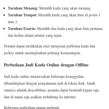
Taruhan Menang:
Memilih kuda yang akan menang.
Taruhan Tempat:
Memilih kuda yang akan finis di posisi 1
atau 2.
Taruhan Exacta:
Memilih dua kuda yang akan finis pertama
dan kedua dalam urutan yang tepat.
Pemain dapat melakukan riset mengenai performa kuda dan
jockey untuk meningkatkan peluang kemenangan.
Perbedaan Judi Kuda Online dengan Offline
Judi kuda online menawarkan beberapa keunggulan
dibandingkan dengan pengalaman judi di lokasi fisik. Salah
satunya adalah aksesibilitas; pemain dapat bertaruh kapan saja
dan di mana saja asalkan terhubung ke internet.
Beberapa perbedaan utama meliputi: