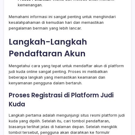
kemenangan.
Memahami informasi ini sangat penting untuk menghindari
kesalahpahaman di kemudian hari dan memastikan
pengalaman bermain yang lebih lancar.
Langkah-Langkah
Pendaftaran Akun
Mengetahui cara yang tepat untuk mendaftar akun di platform
judi kuda online sangat penting. Proses ini melibatkan
beberapa langkah yang memastikan keamanan dan
kenyamanan pengguna dalam bertaruh.
Proses Registrasi di Platform Judi
Kuda
Langkah pertama adalah mengunjungi situs resmi platform judi
kuda yang dipilih. Setelah itu, cari tombol pendaftaran,
biasanya terlihat jelas di halaman depan. Setelah mengklik
tombol tersebut, pengguna akan diarahkan ke formulir