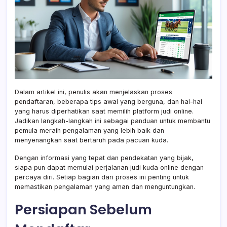
Dalam artikel ini, penulis akan menjelaskan proses
pendaftaran, beberapa tips awal yang berguna, dan hal-hal
yang harus diperhatikan saat memilih platform judi online.
Jadikan langkah-langkah ini sebagai panduan untuk membantu
pemula meraih pengalaman yang lebih baik dan
menyenangkan saat bertaruh pada pacuan kuda.
Dengan informasi yang tepat dan pendekatan yang bijak,
siapa pun dapat memulai perjalanan judi kuda online dengan
percaya diri. Setiap bagian dari proses ini penting untuk
memastikan pengalaman yang aman dan menguntungkan.
Persiapan Sebelum