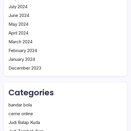
July 2024
June 2024
May 2024
April 2024
March 2024
February 2024
January 2024
December 2023
Categories
bandar bola
ceme online
Judi Balap Kuda