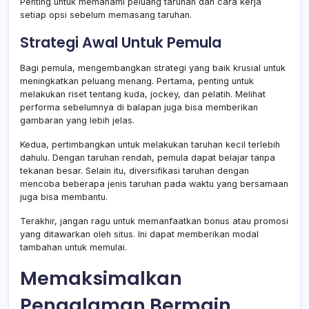
Penting untuk memahami peluang taruhan dan cara kerja
setiap opsi sebelum memasang taruhan.
Strategi Awal Untuk Pemula
Bagi pemula, mengembangkan strategi yang baik krusial untuk
meningkatkan peluang menang. Pertama, penting untuk
melakukan riset tentang kuda, jockey, dan pelatih. Melihat
performa sebelumnya di balapan juga bisa memberikan
gambaran yang lebih jelas.
Kedua, pertimbangkan untuk melakukan taruhan kecil terlebih
dahulu. Dengan taruhan rendah, pemula dapat belajar tanpa
tekanan besar. Selain itu, diversifikasi taruhan dengan
mencoba beberapa jenis taruhan pada waktu yang bersamaan
juga bisa membantu.
Terakhir, jangan ragu untuk memanfaatkan bonus atau promosi
yang ditawarkan oleh situs. Ini dapat memberikan modal
tambahan untuk memulai.
Memaksimalkan
Pengalaman Bermain