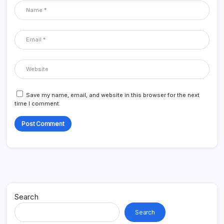
Save my name, email, and website in this browser for the next
time I comment.
Search
Search