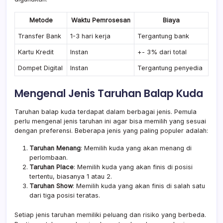
Metode
Waktu Pemrosesan
Biaya
Transfer Bank
1-3 hari kerja
Tergantung bank
Kartu Kredit
Instan
+- 3% dari total
Dompet Digital
Instan
Tergantung penyedia
Mengenal Jenis Taruhan Balap Kuda
Taruhan balap kuda terdapat dalam berbagai jenis. Pemula
perlu mengenal jenis taruhan ini agar bisa memilih yang sesuai
dengan preferensi. Beberapa jenis yang paling populer adalah:
Taruhan Menang
: Memilih kuda yang akan menang di
perlombaan.
Taruhan Place
: Memilih kuda yang akan finis di posisi
tertentu, biasanya 1 atau 2.
Taruhan Show
: Memilih kuda yang akan finis di salah satu
dari tiga posisi teratas.
Setiap jenis taruhan memiliki peluang dan risiko yang berbeda.