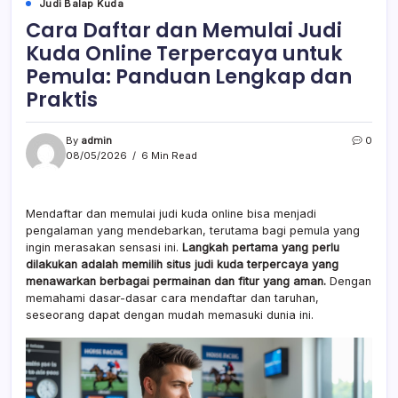
Judi Balap Kuda
Cara Daftar dan Memulai Judi
Kuda Online Terpercaya untuk
Pemula: Panduan Lengkap dan
Praktis
By
admin
0
08/05/2026
6 Min Read
Mendaftar dan memulai judi kuda online bisa menjadi
pengalaman yang mendebarkan, terutama bagi pemula yang
ingin merasakan sensasi ini.
Langkah pertama yang perlu
dilakukan adalah memilih situs judi kuda terpercaya yang
menawarkan berbagai permainan dan fitur yang aman.
Dengan
memahami dasar-dasar cara mendaftar dan taruhan,
seseorang dapat dengan mudah memasuki dunia ini.