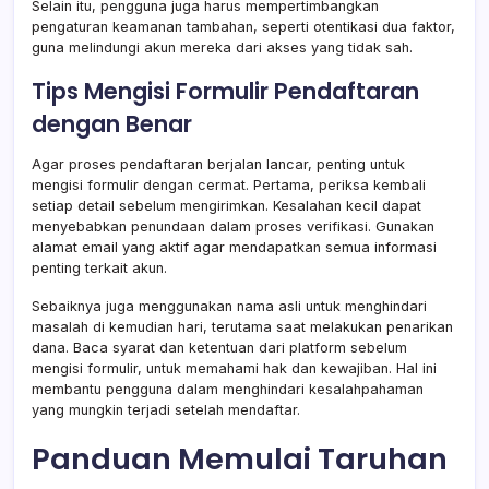
Selain itu, pengguna juga harus mempertimbangkan
pengaturan keamanan tambahan, seperti otentikasi dua faktor,
guna melindungi akun mereka dari akses yang tidak sah.
Tips Mengisi Formulir Pendaftaran
dengan Benar
Agar proses pendaftaran berjalan lancar, penting untuk
mengisi formulir dengan cermat. Pertama, periksa kembali
setiap detail sebelum mengirimkan. Kesalahan kecil dapat
menyebabkan penundaan dalam proses verifikasi. Gunakan
alamat email yang aktif agar mendapatkan semua informasi
penting terkait akun.
Sebaiknya juga menggunakan nama asli untuk menghindari
masalah di kemudian hari, terutama saat melakukan penarikan
dana. Baca syarat dan ketentuan dari platform sebelum
mengisi formulir, untuk memahami hak dan kewajiban. Hal ini
membantu pengguna dalam menghindari kesalahpahaman
yang mungkin terjadi setelah mendaftar.
Panduan Memulai Taruhan