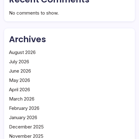
No comments to show.
Archives
August 2026
July 2026
June 2026
May 2026
April 2026
March 2026
February 2026
January 2026
December 2025
November 2025