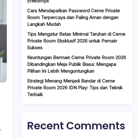
Efektifnya
Cara Mendapatkan Password Ceme Private
Room Terpercaya dan Paling Aman dengan
Langkah Mudah
Tips Mengatur Batas Minimal Taruhan di Ceme
Private Room Eksklusif 2026 untuk Pemain
Sukses
Keuntungan Bermain Ceme Private Room 2026
Dibandingkan Meja Publik Biasa: Mengapa
Pilihan Ini Lebih Menguntungkan
Strategi Menang Menjadi Bandar di Ceme
Private Room 2026 IDN Play: Tips dan Teknik
Terbaik
Recent Comments
0