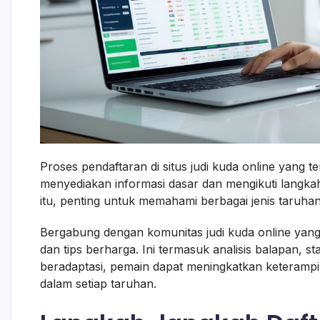
Proses pendaftaran di situs judi kuda online yang
menyediakan informasi dasar dan mengikuti langkah-
itu, penting untuk memahami berbagai jenis taruha
Bergabung dengan komunitas judi kuda online yang
dan tips berharga. Ini termasuk analisis balapan, st
beradaptasi, pemain dapat meningkatkan keteramp
dalam setiap taruhan.