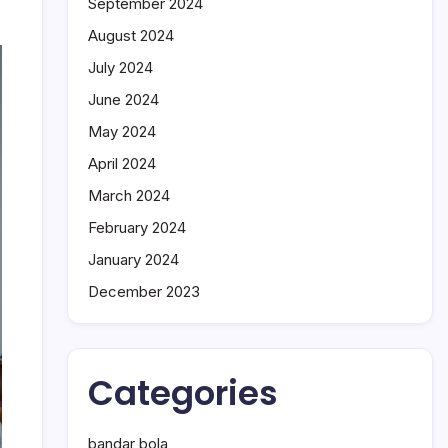
September 2024
August 2024
July 2024
June 2024
May 2024
April 2024
March 2024
February 2024
January 2024
December 2023
Categories
bandar bola