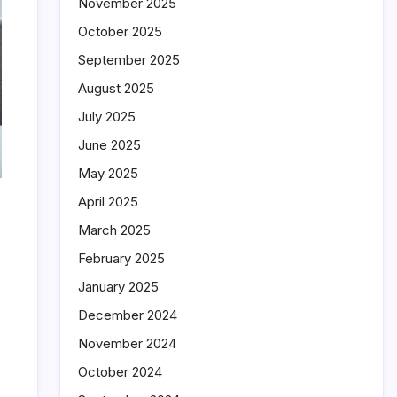
November 2025
October 2025
September 2025
August 2025
July 2025
June 2025
May 2025
April 2025
March 2025
February 2025
January 2025
December 2024
November 2024
October 2024