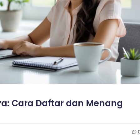
ya: Cara Daftar dan Menang