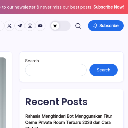
 to our newsletter & never miss our best posts.
Subscribe Now!
tps://www.facebook.com/
https://twitter.com/
https://t.me/
https://www.instagram.com/
https://youtube.com/
Subscribe
Search
Search
Recent Posts
Rahasia Menghindari Bot Menggunakan Fitur
Ceme Private Room Terbaru 2026 dan Cara