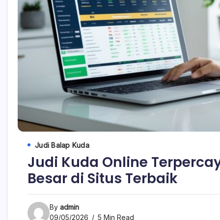
Judi Balap Kuda
Judi Kuda Online Terperca
Besar di Situs Terbaik
By
admin
09/05/2026
5 Min Read