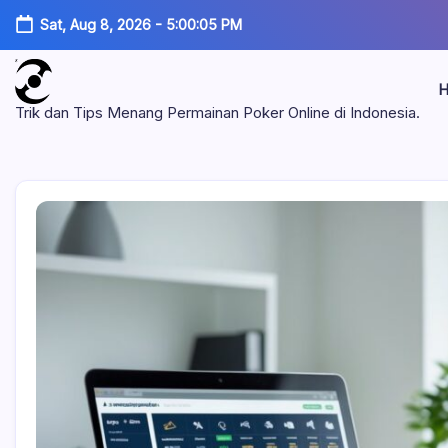
Skip
Sat, Aug 8, 2026
-
5:00:06 PM
to
content
H
annazaradny
Trik dan Tips Menang Permainan Poker Online di Indonesia.