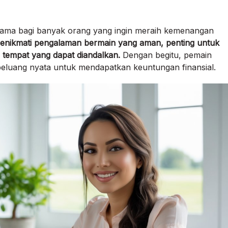
 utama bagi banyak orang yang ingin meraih kemenangan
enikmati pengalaman bermain yang aman, penting untuk
i tempat yang dapat diandalkan.
Dengan begitu, pemain
peluang nyata untuk mendapatkan keuntungan finansial.