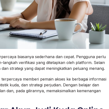
 terpercaya biasanya sederhana dan cepat. Pengguna perlu
langkah verifikasi yang ditetapkan oleh platform. Selain
n dan strategi yang dapat meningkatkan peluang menang.
 terpercaya memberi pemain akses ke berbagai informasi
atistik kuda, dan strategi perjudian. Dengan belajar dan
ilan dan, pada gilirannya, memaksimalkan kemenangan