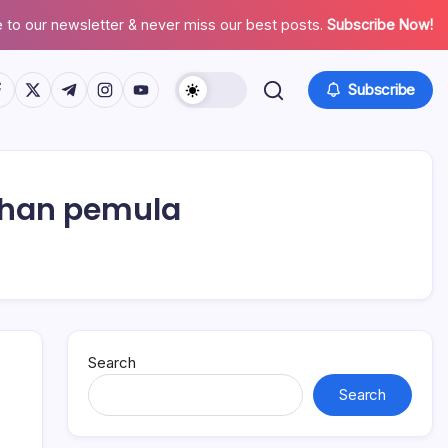
 to our newsletter & never miss our best posts.
Subscribe Now!
tps://www.facebook.com/
https://twitter.com/
https://t.me/
https://www.instagram.com/
https://youtube.com/
Subscribe
uhan pemula
Search
Search