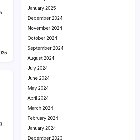
January 2025
a
December 2024
November 2024
October 2024
September 2024
2025
August 2024
July 2024
June 2024
May 2024
April 2024
March 2024
February 2024
g
January 2024
n
December 2023