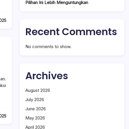
Pilihan Ini Lebih Menguntungkan
2025
Recent Comments
No comments to show.
Archives
an.
ksi
August 2026
July 2026
June 2026
2025
May 2026
April 2026