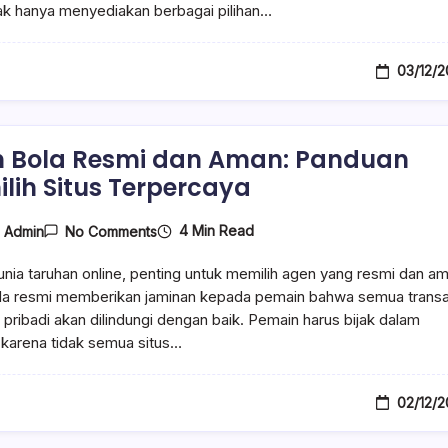
ak hanya menyediakan berbagai pilihan…
Memilih
Platform
Yang
Aman
03/12/
Dan
Terpercaya
 Bola Resmi dan Aman: Panduan
lih Situs Terpercaya
On
4 Min Read
y
Admin
No Comments
Agen
Bola
nia taruhan online, penting untuk memilih agen yang resmi dan am
Resmi
Dan
la resmi memberikan jaminan kepada pemain bahwa semua transa
Aman:
 pribadi akan dilindungi dengan baik. Pemain harus bijak dalam
Panduan
 karena tidak semua situs…
Memilih
Situs
Terpercaya
02/12/