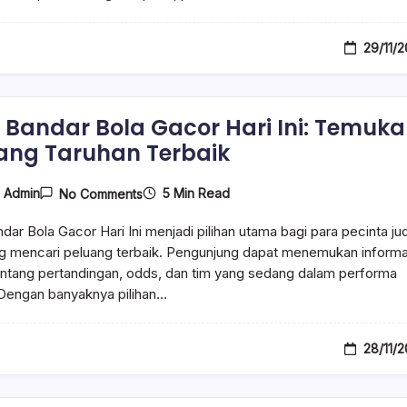
Dan
Aman
Untuk
29/11/
Bermain
s Bandar Bola Gacor Hari Ini: Temuk
ang Taruhan Terbaik
On
5 Min Read
y
Admin
No Comments
Situs
Bandar
ndar Bola Gacor Hari Ini menjadi pilihan utama bagi para pecinta jud
Bola
Gacor
g mencari peluang terbaik. Pengunjung dapat menemukan informa
Hari
tentang pertandingan, odds, dan tim yang sedang dalam performa
Ini:
 Dengan banyaknya pilihan…
Temukan
Peluang
Taruhan
Terbaik
28/11/