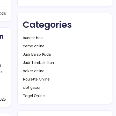
2025
Categories
an
bandar bola
ceme online
Judi Balap Kuda
Judi Tembak Ikan
i
poker online
si
Roulette Online
slot gacor
Togel Online
2025