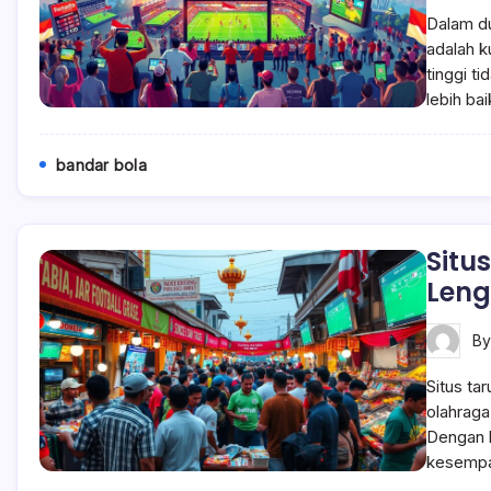
Dalam du
adalah k
tinggi 
lebih ba
bandar bola
Situ
Leng
B
Situs ta
olahraga
Dengan b
kesempa