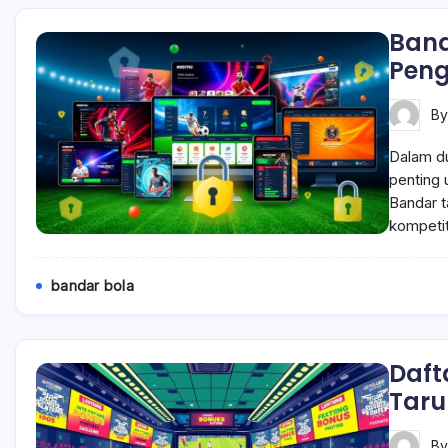
Band
Peng
B
Dalam du
penting
Bandar t
kompetit
bandar bola
Daft
Taru
B