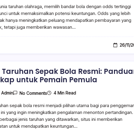
Bola
nia taruhan olahraga, memilih bandar bola dengan odds tertinggi
Dengan
Odds
unci untuk memaksimalkan potensi keuntungan. Odds yang lebih
Tertinggi:
tidak hanya meningkatkan peluang mendapatkan pembayaran yang
Panduan
ik, tetapi juga memberikan wawasan…
Memilih
Dan
Menang
26/11/
s Taruhan Sepak Bola Resmi: Pandua
kap untuk Pemain Pemula
On
4 Min Read
y
Admin
No Comments
Situs
Taruhan
ruhan sepak bola resmi menjadi pilihan utama bagi para penggemar
Sepak
Bola
 ini yang ingin meningkatkan pengalaman menonton pertandingan.
Resmi:
erbagai jenis taruhan yang ditawarkan, situs ini memberikan
Panduan
tan untuk mendapatkan keuntungan…
Lengkap
Untuk