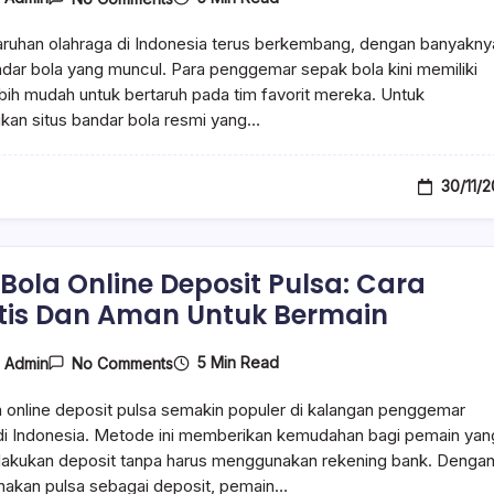
Daftar
Situs
aruhan olahraga di Indonesia terus berkembang, dengan banyakny
Bandar
Bola
ndar bola yang muncul. Para penggemar sepak bola kini memiliki
Resmi
bih mudah untuk bertaruh pada tim favorit mereka. Untuk
Untuk
an situs bandar bola resmi yang…
Taruhan
Aman
Dan
Terpercaya
30/11/
 Bola Online Deposit Pulsa: Cara
tis Dan Aman Untuk Bermain
On
5 Min Read
y
Admin
No Comments
Judi
Bola
a online deposit pulsa semakin populer di kalangan penggemar
Online
Deposit
di Indonesia. Metode ini memberikan kemudahan bagi pemain yan
Pulsa:
lakukan deposit tanpa harus menggunakan rekening bank. Denga
Cara
akan pulsa sebagai deposit, pemain…
Praktis