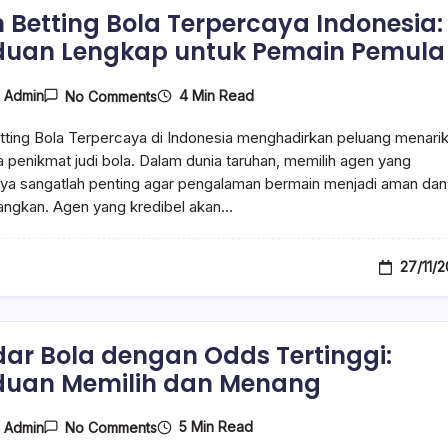
 Betting Bola Terpercaya Indonesia:
uan Lengkap untuk Pemain Pemula
On
4 Min Read
y
Admin
No Comments
Agen
Betting
ting Bola Terpercaya di Indonesia menghadirkan peluang menari
Bola
Terpercaya
a penikmat judi bola. Dalam dunia taruhan, memilih agen yang
Indonesia:
ya sangatlah penting agar pengalaman bermain menjadi aman dan
Panduan
ngkan. Agen yang kredibel akan…
Lengkap
Untuk
Pemain
Pemula
27/11/
ar Bola dengan Odds Tertinggi:
uan Memilih dan Menang
On
5 Min Read
y
Admin
No Comments
Bandar