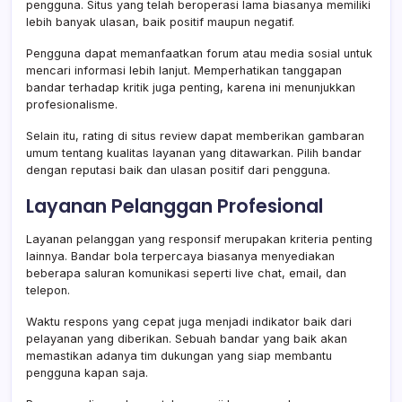
pengguna. Situs yang telah beroperasi lama biasanya memiliki
lebih banyak ulasan, baik positif maupun negatif.
Pengguna dapat memanfaatkan forum atau media sosial untuk
mencari informasi lebih lanjut. Memperhatikan tanggapan
bandar terhadap kritik juga penting, karena ini menunjukkan
profesionalisme.
Selain itu, rating di situs review dapat memberikan gambaran
umum tentang kualitas layanan yang ditawarkan. Pilih bandar
dengan reputasi baik dan ulasan positif dari pengguna.
Layanan Pelanggan Profesional
Layanan pelanggan yang responsif merupakan kriteria penting
lainnya. Bandar bola terpercaya biasanya menyediakan
beberapa saluran komunikasi seperti live chat, email, dan
telepon.
Waktu respons yang cepat juga menjadi indikator baik dari
pelayanan yang diberikan. Sebuah bandar yang baik akan
memastikan adanya tim dukungan yang siap membantu
pengguna kapan saja.