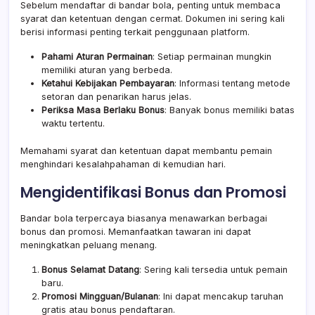
Sebelum mendaftar di bandar bola, penting untuk membaca
syarat dan ketentuan dengan cermat. Dokumen ini sering kali
berisi informasi penting terkait penggunaan platform.
Pahami Aturan Permainan
: Setiap permainan mungkin
memiliki aturan yang berbeda.
Ketahui Kebijakan Pembayaran
: Informasi tentang metode
setoran dan penarikan harus jelas.
Periksa Masa Berlaku Bonus
: Banyak bonus memiliki batas
waktu tertentu.
Memahami syarat dan ketentuan dapat membantu pemain
menghindari kesalahpahaman di kemudian hari.
Mengidentifikasi Bonus dan Promosi
Bandar bola terpercaya biasanya menawarkan berbagai
bonus dan promosi. Memanfaatkan tawaran ini dapat
meningkatkan peluang menang.
Bonus Selamat Datang
: Sering kali tersedia untuk pemain
baru.
Promosi Mingguan/Bulanan
: Ini dapat mencakup taruhan
gratis atau bonus pendaftaran.