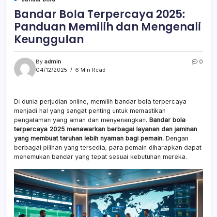
Bandar Bola Terpercaya 2025:
Panduan Memilih dan Mengenali
Keunggulan
By
admin
0
04/12/2025
6 Min Read
Di dunia perjudian online, memilih bandar bola terpercaya
menjadi hal yang sangat penting untuk memastikan
pengalaman yang aman dan menyenangkan.
Bandar bola
terpercaya 2025 menawarkan berbagai layanan dan jaminan
yang membuat taruhan lebih nyaman bagi pemain.
Dengan
berbagai pilihan yang tersedia, para pemain diharapkan dapat
menemukan bandar yang tepat sesuai kebutuhan mereka.