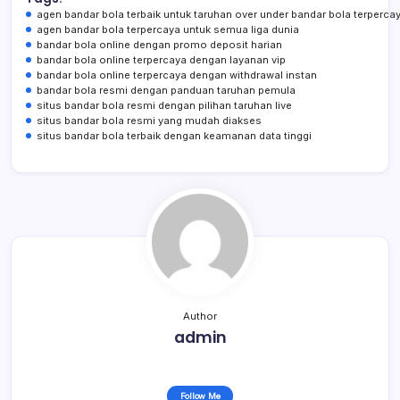
agen bandar bola terbaik untuk taruhan over under bandar bola terperc
agen bandar bola terpercaya untuk semua liga dunia
bandar bola online dengan promo deposit harian
bandar bola online terpercaya dengan layanan vip
bandar bola online terpercaya dengan withdrawal instan
bandar bola resmi dengan panduan taruhan pemula
situs bandar bola resmi dengan pilihan taruhan live
situs bandar bola resmi yang mudah diakses
situs bandar bola terbaik dengan keamanan data tinggi
Author
admin
Follow Me