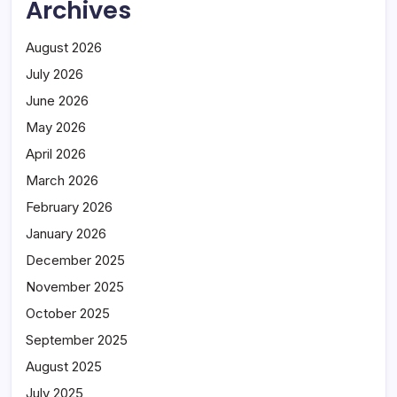
Archives
August 2026
July 2026
June 2026
May 2026
April 2026
March 2026
February 2026
January 2026
December 2025
November 2025
October 2025
September 2025
August 2025
July 2025