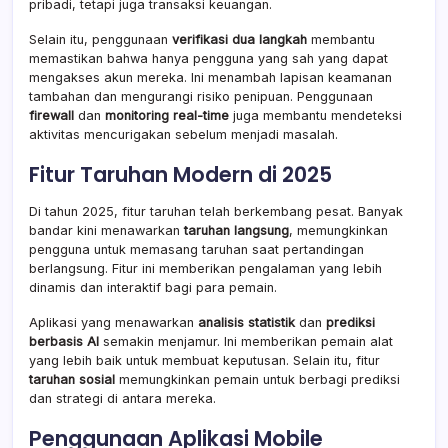
pribadi, tetapi juga transaksi keuangan.
Selain itu, penggunaan
verifikasi dua langkah
membantu
memastikan bahwa hanya pengguna yang sah yang dapat
mengakses akun mereka. Ini menambah lapisan keamanan
tambahan dan mengurangi risiko penipuan. Penggunaan
firewall
dan
monitoring real-time
juga membantu mendeteksi
aktivitas mencurigakan sebelum menjadi masalah.
Fitur Taruhan Modern di 2025
Di tahun 2025, fitur taruhan telah berkembang pesat. Banyak
bandar kini menawarkan
taruhan langsung
, memungkinkan
pengguna untuk memasang taruhan saat pertandingan
berlangsung. Fitur ini memberikan pengalaman yang lebih
dinamis dan interaktif bagi para pemain.
Aplikasi yang menawarkan
analisis statistik
dan
prediksi
berbasis AI
semakin menjamur. Ini memberikan pemain alat
yang lebih baik untuk membuat keputusan. Selain itu, fitur
taruhan sosial
memungkinkan pemain untuk berbagi prediksi
dan strategi di antara mereka.
Penggunaan Aplikasi Mobile