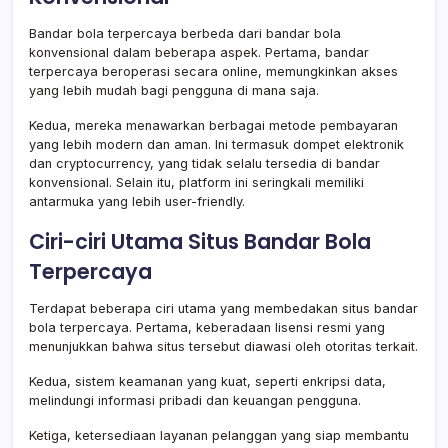
Bandar bola terpercaya berbeda dari bandar bola
konvensional dalam beberapa aspek. Pertama, bandar
terpercaya beroperasi secara online, memungkinkan akses
yang lebih mudah bagi pengguna di mana saja.
Kedua, mereka menawarkan berbagai metode pembayaran
yang lebih modern dan aman. Ini termasuk dompet elektronik
dan cryptocurrency, yang tidak selalu tersedia di bandar
konvensional. Selain itu, platform ini seringkali memiliki
antarmuka yang lebih user-friendly.
Ciri-ciri Utama Situs Bandar Bola
Terpercaya
Terdapat beberapa ciri utama yang membedakan situs bandar
bola terpercaya. Pertama, keberadaan lisensi resmi yang
menunjukkan bahwa situs tersebut diawasi oleh otoritas terkait.
Kedua, sistem keamanan yang kuat, seperti enkripsi data,
melindungi informasi pribadi dan keuangan pengguna.
Ketiga, ketersediaan layanan pelanggan yang siap membantu