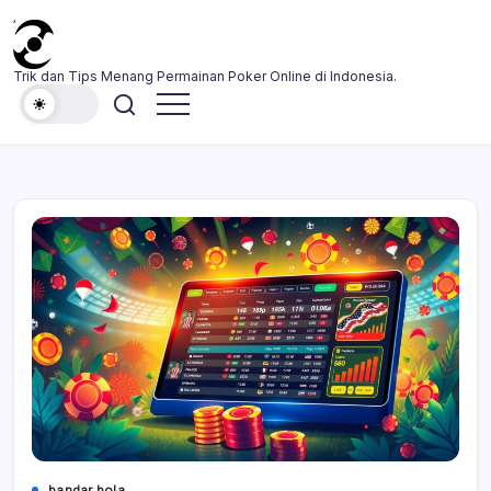
Skip
to
content
annazaradny
Trik dan Tips Menang Permainan Poker Online di Indonesia.
bandar bola