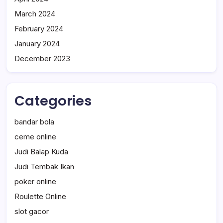
March 2024
February 2024
January 2024
December 2023
Categories
bandar bola
ceme online
Judi Balap Kuda
Judi Tembak Ikan
poker online
Roulette Online
slot gacor