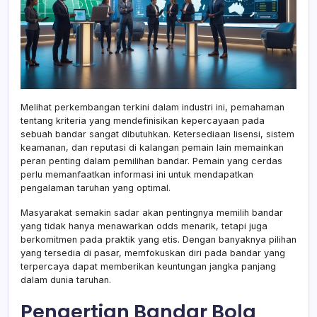
Melihat perkembangan terkini dalam industri ini, pemahaman
tentang kriteria yang mendefinisikan kepercayaan pada
sebuah bandar sangat dibutuhkan. Ketersediaan lisensi, sistem
keamanan, dan reputasi di kalangan pemain lain memainkan
peran penting dalam pemilihan bandar. Pemain yang cerdas
perlu memanfaatkan informasi ini untuk mendapatkan
pengalaman taruhan yang optimal.
Masyarakat semakin sadar akan pentingnya memilih bandar
yang tidak hanya menawarkan odds menarik, tetapi juga
berkomitmen pada praktik yang etis. Dengan banyaknya pilihan
yang tersedia di pasar, memfokuskan diri pada bandar yang
terpercaya dapat memberikan keuntungan jangka panjang
dalam dunia taruhan.
Pengertian Bandar Bola