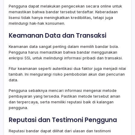
Pengguna dapat melakukan pengecekan secara online untuk
memastikan bahwa bandar tersebut terdaftar. Keberadaan
lisensi tidak hanya meningkatkan kredibilitas, tetapi juga
melindungi hak-hak konsumen.
Keamanan Data dan Transaksi
Keamanan data sangat penting dalam memilih bandar bola.
Pengguna harus memastikan bahwa bandar menggunakan
enkripsi SSL untuk melindungi informasi pribadi dan transaksi.
Fitur keamanan seperti autentikasi dua faktor juga menjadi nilai
tambah. Ini mengurangi risiko pembobolan akun dan pencurian
data.
Pengguna sebaiknya mencari informasi mengenai metode
pembayaran yang tersedia. Pastikan metode tersebut aman
dan terpercaya, serta memiliki reputasi baik di kalangan
pengguna.
Reputasi dan Testimoni Pengguna
Reputasi bandar dapat dilihat dari ulasan dan testimoni